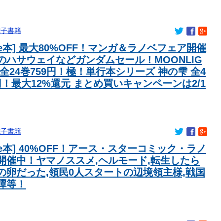
ゃん。「どんどん美味しく実る…♡」
Dの一族だったｗｗｗｗ
電子書籍
賛成・・・・
43億円分)を注文し全てキャンセルした女逮捕ｗｗｗｗｗｗｗｗ
dle本] 最大80%OFF！マンガ＆ラノベフェア開催
のハサウェイなどガンダムセール！MOONLIG
エグいって・・・
LE 全24巻759円！極！単行本シリーズ 神の雫 全4
ぎてクッソワロタｗｗｗｗｗｗｗｗｗ
4円！最大12%還元 まとめ買いキャンペーンは2/1
る…これよく轢かずに止まれたな
メッセージがきたらどうする？
会の様子をご覧くださいｗｗｗ
電子書籍
dle本] 40%OFF！アース・スターコミック・ラノ
開催中！ヤマノススメ,ヘルモード,転生したら
の卵だった,領民0人スタートの辺境領主様,戦国
譚等！