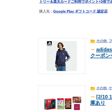
トリー＆楽天カードご利用でポイント+3倍で
【１０円セール】夏の同人祭り１０
2ch
センスが神なパロディHビデオｗｗ
news
購入先：
Google Play ギフトコード 認定店
【悲報】生活保護のヤバい「デメリ
2ch
SpaceX、米国防関連技術保護を
news
SpaceX向けの生産に関わらせな
【評価】ホウオウデッキが活躍して
ｹﾞｰﾑ
外国人「2002年W杯は?」韓国サ
ｽﾎﾟｰﾂ
その他
,
外騒然！【海外の反応】
【日向坂46】まさかの楽曲も披露！
芸能
adid
涌井秀章(40) 2.88 3勝1敗 4QS K/BB
ｽﾎﾟｰﾂ
クーポンセ
【ポケチャン】俺以外が使うと強い
ｹﾞｰﾑ
海外「お前らにとってのマジで笑え
海外翻訳
【ウマ娘】新人女性声優さん、いき
ｱﾆﾒ
レアル・マドリー、ゴンサロ＆パラ
ｽﾎﾟｰﾂ
日本で婚活する韓国人男性が急増「
海外翻訳
その他
,
【ウマ娘】自分の胸を主張してトレ
ｹﾞｰﾑ
[2/10
わい、まじで太ってるけど走っても
2ch
庫あり
海外「お前らの国に他愛のない対立
海外翻訳
【ウマ娘】あれ？トレーナーを襲わ
ｹﾞｰﾑ