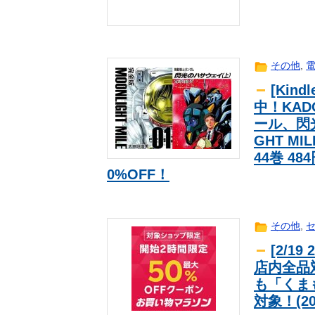
今季もタイトル獲得を目指すFC町
ｽﾎﾟｰﾂ
【必見動画】熊本総合病院 地震発
news
J1鹿島、公式SNS総フォロワー数が
ｽﾎﾟｰﾂ
その他
,
「THE NORTH FACE」の人気が低
趣味
[Kin
任天堂ソフトのダウンロード率61.5
ｹﾞｰﾑ
中！KAD
ガンダムの戦艦ってモビルスーツに
ｱﾆﾒ
ール、閃
豊臣秀吉と徳川家康 どちらが強か
news
GHT M
【Apple】MacBook、iPadが
生活
44巻 
韓国人「SKハイニックスが10%台
海外翻訳
0%OFF！
る大幅な下落‥」
【超画像】小倉ゆうか（元・小倉優
ｽﾎﾟｰﾂ
【衝撃】韓国人「宮崎駿が首を縦に
海外翻訳
その他
,
韓国人「日本が韓国文学が完全に定
海外翻訳
る模様…（ﾌﾞﾙﾌﾞﾙ」＝韓国の反応
ヨーロッパが中国製メガソーラーを
news
[2/1
店内全品
Google、AIへの投資が膨らみ史
趣味
も「くま
【令和最強グラドル】最新の菊地姫
芸能
対象！(20
海外「さすが日本！」日本の医療従
海外翻訳