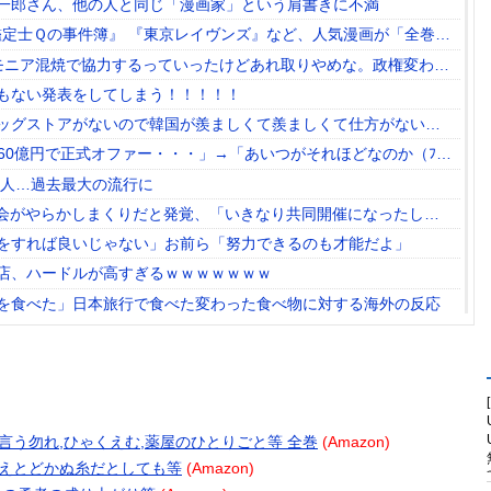
一郎さん、他の人と同じ「漫画家」という肩書きに不満
2026キャンペーン！！
モニア混焼で協力するっていったけどあれ取りやめな。政権変わっ
きない理由、これなんですよね
もない発表をしてしまう！！！！！
ッグストアがないので韓国が羨ましくて羨ましくて仕方がないん
60億円で正式オファー・・・」→「あいつがそれほどなのか（ﾌﾞﾙ
るとは思わないけど、それでもやっぱり羨ましいね」
0人…過去最大の流行に
会がやらかしまくりだと発覚、「いきなり共同開催になったし
……
をすれば良いじゃない」お前ら「努力できるのも才能だよ」
店、ハードルが高すぎるｗｗｗｗｗｗｗ
を食べた」日本旅行で食べた変わった食べ物に対する海外の反応
と思ったけどもう少し後でいいやで時期逃したらうなぎ登りに値上が
エリア利用有料化すればサボらず走るし流問題解決じゃね？」
の痕跡。400もの巨大遺構を新たに発見
てしまう
テリと言う勿れ,ひゃくえむ,薬屋のひとりごと等 全巻
(Amazon)
m走行しギネス記録を達成
 たとえとどかぬ糸だとしても等
(Amazon)
もしろくないじゃん。笑ったことないんだけど、なにがすごい