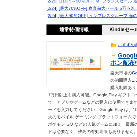
[2/25] [110円～50%OFF] MFブックスセ
の？」
【訃報】名探偵コナン声優が死去 
生活
[2/24] [最大70%OFF] 春直前大セール 5万点
森保監督、パラグアイ戦の国歌斉唱
ｽﾎﾟｰﾂ
[2/24] [最大90％OFF] インプレスグルー
人はいない」【海外の反応】
昔の自販機が最高すぎる
news
通常特価情報
Kindleセ
生きがいありますか？
2ch
昨季60本塁打・OPS.948の『カ
ｽﾎﾟｰﾂ
おすすめ
「ポケパーク カントー」初公開！6
ｹﾞｰﾑ
Goog
ストーリーをクリアした後が本番み
ｱﾆﾒ
ポン配布
中国企業Zbtlink製のルーター2
news
【悲報】玉川徹さん、8月6日の原爆
news
楽天市場の
G
となのか…？」ｗｗｗｗｗｗｗｗｗ
の初回購入1,
【ポケスリ】食材とくいは59でとめ
ｹﾞｰﾑ
購入制限あり
【速報】冨安がクリスタルパレスへ
ｽﾎﾟｰﾂ
1万円以上も購入可能。Google Play ギフトコー
再公開済み記事リスト（7月2日更新
ｱﾆﾒ
で、アプリやゲームなどの購入に使用できます。利用す
【修羅場】突然、中高の友人「H」
生活
ードを入力してください。Google Play は、
【悲報】友達の娘（女子高生）の二
2ch
大のモバイル ゲーミング プラットフォームです。
【急募】ビールとレモンサワーにお
ｱﾆﾒ
ポケモン GO などの人気ゲームに加え、最
浦和退団のMF安部裕葵、J2今治
ｽﾎﾟｰﾂ
ドは必要なく、残高の有効期限もありません