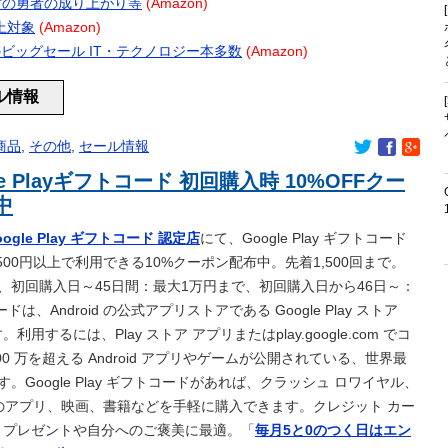
ール 盾の勇者の成り上がり等
(Amazon)
→ 今トンデモナイことになってる・・・
以上対象
(Amazon)
で涙！中国人「尊敬に値する」「中国に彼のような使命感を持つ
プ 春のビッグセール IT・テクノロジー本多数
(Amazon)
ール情報
ル・ローリー』さんの今季の成績
商品
,
その他
,
セール情報
00匹を超えるポケモンたちが暮らす世界が凄かった
le Playギフトコード 初回購入時 10%OFFクー
たいなゲーム教えてくれ
中
0機種にバックドア… 外部から完全制御のおそれ
の日にトンデモ持論を展開し物議… → ネット「それ、今日言うこ
oogle Play ギフトコード 認定店
にて、Google Play ギフトコード
ｗｗｗｗ
500円以上で利用できる10%クーポン配布中。先着1,500回まで。
てるが妥協だとしてもAAxはやめたほうがいいな…
、初回購入日～45日間：最大1万円まで、初回購入日から46日～：
加入！！プレシーズン参加から本契約へ！
ドは、Android の公式アプリストアである Google Play ストア
）
るには、Play ストア アプリまたはplay.google.com でコ
から訴状が届いた私 → 夫と私、さらにいずれも同じ学校の生徒
100 万を超える Android アプリやゲームが公開されている、世界最
で、クラス委員を務めた人たちが訴えられた → その理由が・・・
の腕を、夫がパクパクあまがみしてた→結果ｗｗｗｗｗｗｗｗｗ
Google Play ギフトコードがあれば、クラッシュ ロワイヤル、
すすめのおつまに
新のアプリ、映画、書籍などを手軽に購入できます。クレジット カー
に加入が決定「全力で頑張ります」（関連まとめ）
。プレゼントや自分へのご褒美に最適。「
毎月5と0のつく日はエン