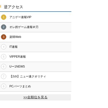
逆アクセス
アニゲー速報VIP
1
オレ的ゲーム速報＠刃
2
楽韓Web
3
IT速報
4
VIPPER速報
5
Uー1NEWS
6
【2ch】ニュー速クオリティ
7
PCパーツまとめ
8
>>全順位を見る