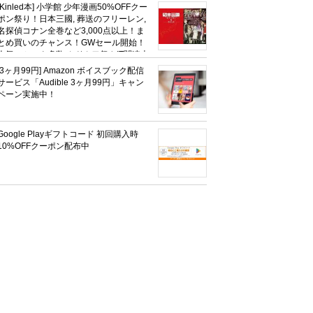
社、無職転生,幼女戦記など
[Kinled本] 小学館 少年漫画50%OFFクー
KADOKAWA、キャプテン翼100円セー
ポン祭り！日本三國, 葬送のフリーレン,
ルも！
名探偵コナン全巻など3,000点以上！ま
とめ買いのチャンス！GWセール開始！
人気コミック多数 カドカワ祭やIT関連本
がセールに！
[3ヶ月99円] Amazon ボイスブック配信
サービス「Audible 3ヶ月99円」キャン
ペーン実施中！
Google Playギフトコード 初回購入時
10%OFFクーポン配布中