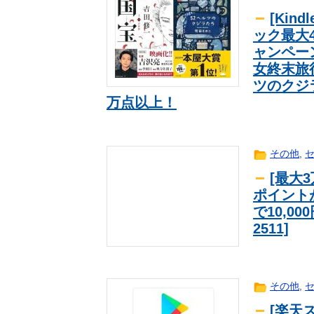
[Ki
ック最大
ャンペー
女終末旅
ツのクジ
万点以上！
その他
,
[最大
ポイント
で10,0
2511]
その他
,
[楽天ス