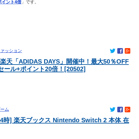
ポイント4倍
」です。
円きたー！！！！！！！！！
ｗｗｗｗｗ
ット」一覧ｗｗｗｗｗｗｗｗｗ
重視し供給連鎖から中国系を完全排除へ 供給業者に「中国籍人員を
いこと」「中国製の設備・部品を使わないこと」を要求し監査実施
いる！？
ッカーに衝撃的不祥事！W杯予選でレフリーへの不適切接待発覚！海
ファッション
『三期生LIVE』愛知公演のレポがこちら
as楽天「ADIDAS DAYS」開催中！最大50％OFF
10.00
ール+ポイント20倍！[20502]
ポケモン
る日本アニメ教えて」
なり水着姿をXで披露ｗｗｗｗ
シオスのフラム移籍が正式決定！
日本の女性は優しい」【タイ人の反応】
ゲーム
ーナーに迫るルラち
 14時] 楽天ブックス Nintendo Switch 2 本体 在
膝痛めない体質みたいでラッキーｗｗｗ
ってある？」日本「エスカレーターの立つ位置」
ないウマ娘が一人もいなくない？