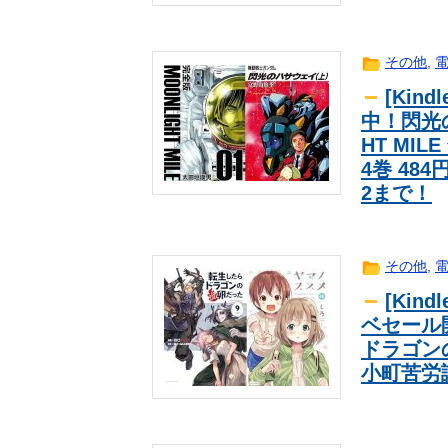
【ウマ娘】あの目をしているドンち
ｹﾞｰﾑ
【朗報】水瀬いのりちゃん、やはり
ｱﾆﾒ
その他
,
【悲報】札幌オリンピック、８割が
news
【悲報】週間少年ジャンプのグッズ(
ｱﾆﾒ
[Kin
中！閃光
池田瑛紗さん、生足wwwwwガチで
芸能
HT MI
【画像】このボケて、破壊力ありす
2ch
4巻 48
【動画】クソガキロケット、怖すぎ
趣味
2まで！
「明日ひま？」知り合いから唐突な
news
【画像あり】中学生アイドルの撮影
2ch
その他
,
[Kin
ベセール
ドラゴン
小町苦労