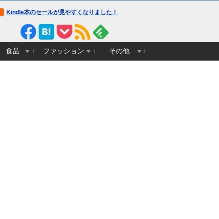
Kindle本のセールが見やすくなりました！
食品
ファッション
その他
ウマ娘】ピスゴルってみんな幼
【ウマ娘】胸のデカイ合法ウマ娘
【画像】いい天気だか
園児設定だから興奮するよね
とかそりゃ国関係なく人気出るわ
に行って来たった
な