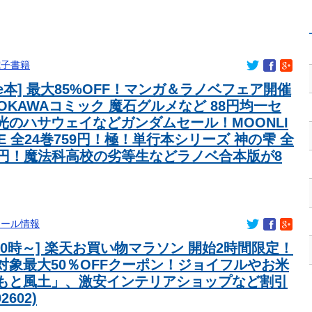
田ゼルビア黒田剛監督が抱負を語る
生時の手術室の映像が色んな意味で衝撃的だと話題に
296万人超えでJクラブ最多に 海外発信強化が結実
電子書籍
下
dle本] 最大85%OFF！マンガ＆ラノベフェア開催
%www
OKAWAコミック 魔石グルメなど 88円均一セ
簡単に落とされるけど・・・・
光のハサウェイなどガンダムセール！MOONLI
ったの
ILE 全24巻759円！極！単行本シリーズ 神の雫 全
微妙に値下げしてる感じですねぇ・・・
484円！魔法科高校の劣等生などラノベ合本版が8
の暴落！外国人投資家と機関が売り越しを仕掛けコスピが4%を超え
香）が水着グラビア復帰ｗｗｗｗｗ
振った金額」
セール情報
着！ブームを超えて一つのジャンルとして日本人全員に愛されて
締め出しｗｗｗ
9 20時～] 楽天お買い物マラソン 開始2時間限定！
対象最大50％OFFクーポン！ジョイフルやお米
上初のマイナスキャッシュフローに陥る
もと風土」、激安インテリアショップなど割引
奈さん
2602)
事者の倫理観の高さに海外が超感動