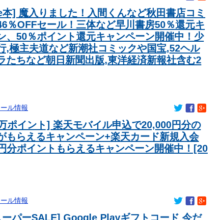
ndle本] 魔入りました！入間くんなど秋田書店コミ
46％OFFセール！三体など早川書房50％還元キ
ン、50％ポイント還元キャンペーン開催中！少
行,極主夫道など新潮社コミックや国宝,52ヘル
ラたちなど朝日新聞出版,東洋経済新報社含む2
セール情報
3万ポイント] 楽天モバイル申込で20,000円分の
がもらえるキャンペーン+楽天カード新規入会
00円分ポイントもらえるキャンペーン開催中！[20
セール情報
ーパーSALE] Google Playギフトコード 今だ