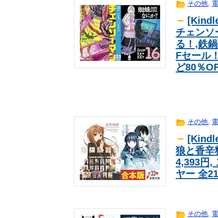
その他
,
[Kin
チェンソ
る！,鉄鍋
Fセール
ど80％O
その他
,
[Kin
狼と香辛料
4,393円
ヤー 全2
その他
,