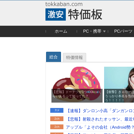
ホーム
PC・携帯
PCパーツ
総合
特価情報
【悲報】ドーナツが1つ400kcalく
【衝撃】きゃりー
らいあるって知ってた？
うっかり本名を告
う！！！！！
【速報】ダンロン小高「ダンガンロ
ｱﾆﾒ
【悲報】射殺されたオッサン、最近
2ch
アップル「よその会社（Android
2ch