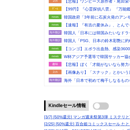
【悲報】ワンピース原作者・尾田栄
2ch
【99円】『心霊探偵八雲』 『万能鑑定士Ｑの事件簿』 『東京レイヴンズ』など、人気漫画が「全巻99
ｹﾞｰﾑ
円」の激安セール開催！！カドサマー
韓国政府「3年前に石炭火発のアン
news
たし」……韓国とまともな協力がで
【速報】『有吉の夏休み』、とんで
news
韓国人「日本には韓国みたいなドラ
海外翻訳
だそうです」
韓国人「PSG、日本の鈴木彩艶に約
海外翻訳
ﾌﾞﾙ）」「レギュラーとして出れ
【コンゴ】エボラ出血熱、感染360
news
W杯アジア予選等で韓国サッカー協
news
な」と日韓共催の件に言及する声も
【悲報】ぼく「才能がないなら努力
趣味
【画像あり】「スナック」とかいう
2ch
海外「日本で初めて梅干しなるもの
海外翻訳
去年10月にゲーミングPC買おう
趣味
りしていった
【有能】政府「トラックはサービス
2ch
アマゾンの密林に眠る「幻の文明」
趣味
Kindleセール情報
【悲報】クロちゃん、まともになっ
2ch
[3/7] [50%還元] マンガ週末祭第3弾 ミス
日産e-power、無給油で1980k
趣味
[2/25] [50%還元] 百合姫コミックスセール
【正論】今の20代「タモリってお
2ch