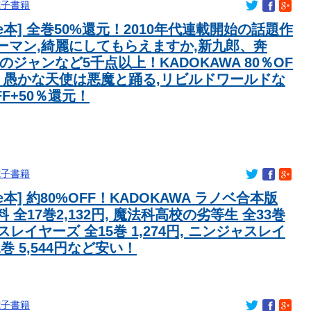
電子書籍
dle本] 全巻50%還元！2010年代連載開始の話題作
ーマン,綺麗にしてもらえますか,新九郎、奔
のジャンなど5千点以上！KADOKAWA 80％OF
！愚かな天使は悪魔と踊る,リビルドワールドな
FF+50％還元！
電子書籍
dle本] 約80%OFF！KADOKAWA ラノベ合本版
 全17巻2,132円, 魔法科高校の劣等生 全33巻
, スレイヤーズ 全15巻 1,274円, ニンジャスレイ
1巻 5,544円など安い！
電子書籍