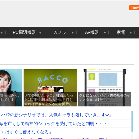
PC周辺機器
カメラ
AV機器
家電
ぱみゅぱみゅ、
BYDの軽EVラッコ、補助金たっ
クビになったバイト先の店長のイ
【
白してしま
た15万円…日本法人社長「何を
ンスタ見つけた
稚
すれば評価が上がるのか開示し
て」
ンパ2の新シナリオでは、人気キャラも殺していきますw」
母を亡くして精神的ショックを受けていたと判明・・・
勢？）はすぐに使えなくなる」