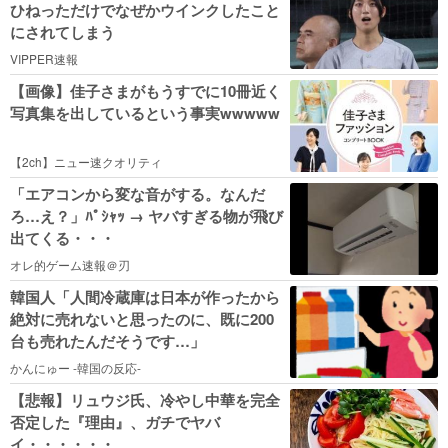
ひねっただけでなぜかウインクしたこと
にされてしまう
VIPPER速報
【画像】佳子さまがもうすでに10冊近く
写真集を出しているという事実wwwww
【2ch】ニュー速クオリティ
「エアコンから変な音がする。なんだ
ろ…え？」ﾊﾟｼｬｯ → ヤバすぎる物が飛び
出てくる・・・
オレ的ゲーム速報＠刃
韓国人「人間冷蔵庫は日本が作ったから
絶対に売れないと思ったのに、既に200
台も売れたんだそうです…」
かんにゅー -韓国の反応-
【悲報】リュウジ氏、冷やし中華を完全
否定した『理由』、ガチでヤバ
イ・・・・・・