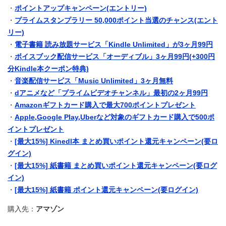
・
ポイントアップキャンペーン(エントリー)
・
プライムスタンプラリー 50,000ポイント当選のチャンス(エント
リー)
・
電子書籍 読み放題サービス「Kindle Unlimited」が3ヶ月99円
・
ボイスブック配信サービス「オーディブル」3ヶ月99円(+300円
分Kindle本クーポン特典)
・
音楽配信サービス「Music Unlimited」3ヶ月無料
・
dアニメなど「プライムビデオチャンネル」最初の2ヶ月99円
・
Amazonギフトカード購入で最大700ポイントプレゼント
・
Apple,Google Play,Uberなど対象のギフトカード購入で500ポ
イントプレゼント
・
[最大15%] Kinedl本 まとめ買いポイント還元キャンペーン(要ロ
グイン)
・
[最大15%] 紙書籍 まとめ買いポイント還元キャンペーン(要ログ
イン)
・
[最大15%] 紙書籍 ポイント還元キャンペーン(要ログイン)
購入先：
アマゾン