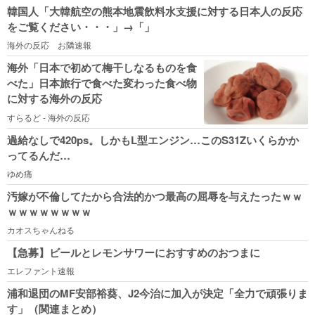
韓国人「大韓航空の熊本地震飲料水支援に対する日本人の反応
をご覧ください・・・」→「」
海外の反応 お隣速報
海外「日本で初めて梅干しなるものを食
べた」日本旅行で食べた変わった食べ物
に対する海外の反応
すらるど - 海外の反応
過給なしで420ps。しかもL型エンジン…このS31Zいくらかか
ってるんだ…
ゆめ痛
汚嫁が不倫してたから合法的かつ最高の屈辱を与えたったｗｗ
ｗｗｗｗｗｗｗｗ
カオスちゃんねる
【急募】ビールとレモンサワーにおすすめのおつまに
エレファント速報
浦和退団のMF安部裕葵、J2今治に加入が決定「全力で頑張りま
す」（関連まとめ）