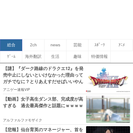
総合
2ch
news
芸能
ｽﾎﾟｰﾂ
ｱﾆﾒ
ｹﾞｰﾑ
海外翻訳
生活
趣味
特価情報
【謎】『ダーク路線のドラクエ12』を発
売中止にしないといけなかった理由って
ガチでなに？とりあえすだせばいいやん
アニゲー速報VIP
【動画】女子高生ダンス部、完成度が高
すぎる 過去最高傑作と話題にｗｗｗｗ
アルファルファモザイク
【悲報】仙台育英のマネージャー、首を