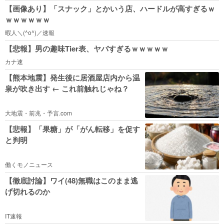
【画像あり】「スナック」とかいう店、ハードルが高すぎるｗ
ｗｗｗｗｗｗ
暇人＼(^o^)／速報
【悲報】男の趣味Tier表、ヤバすぎるｗｗｗｗｗ
カナ速
【熊本地震】発生後に居酒屋店内から温
泉が吹き出す ← これ前触れじゃね？
大地震・前兆・予言.com
【悲報】「果糖」が「がん転移」を促す
と判明
働くモノニュース
【徹底討論】ワイ(48)無職はこのまま逃
げ切れるのか
IT速報