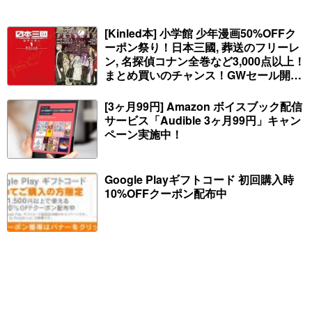
[Kinled本] 小学館 少年漫画50%OFFク
ーポン祭り！日本三國, 葬送のフリーレ
ン, 名探偵コナン全巻など3,000点以上！
まとめ買いのチャンス！GWセール開
始！人気コミック多数 カドカワ祭やIT
関連本がセールに！
[3ヶ月99円] Amazon ボイスブック配信
サービス「Audible 3ヶ月99円」キャン
ペーン実施中！
Google Playギフトコード 初回購入時
10%OFFクーポン配布中