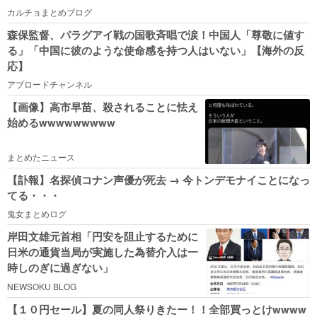
カルチョまとめブログ
森保監督、パラグアイ戦の国歌斉唱で涙！中国人「尊敬に値す
る」「中国に彼のような使命感を持つ人はいない」【海外の反
応】
アブロードチャンネル
【画像】高市早苗、殺されることに怯え
始めるwwwwwwwww
まとめたニュース
【訃報】名探偵コナン声優が死去 → 今トンデモナイことになっ
てる・・・
鬼女まとめログ
岸田文雄元首相「円安を阻止するために
日米の通貨当局が実施した為替介入は一
時しのぎに過ぎない」
NEWSOKU BLOG
【１０円セール】夏の同人祭りきたー！！全部買っとけwwww