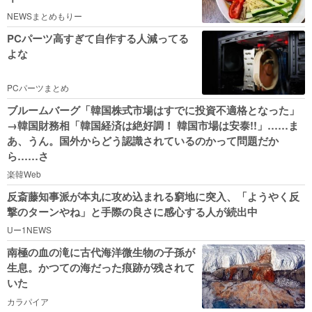
NEWSまとめもりー
PCパーツ高すぎて自作する人減ってる
よな
PCパーツまとめ
ブルームバーグ「韓国株式市場はすでに投資不適格となった」
→韓国財務相「韓国経済は絶好調！ 韓国市場は安泰!!」……ま
あ、うん。国外からどう認識されているのかって問題だか
ら……さ
楽韓Web
反斎藤知事派が本丸に攻め込まれる窮地に突入、「ようやく反
撃のターンやね」と手際の良さに感心する人が続出中
Uー1NEWS
南極の血の滝に古代海洋微生物の子孫が
生息。かつての海だった痕跡が残されて
いた
カラパイア