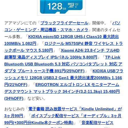
アアマゾンにての「
ブラックフライデーセール
」開催中。「
パソ
コン・ゲーミング・周辺機器・スマホ・カメラ
」関連のタイムセ
ール多数。「
KIOXIA microSD 128GB UHS-I Class10 最大読出
100MB/s 1,082円
」「
ロジクール M575SPd 静音 ワイヤレス トラ
ックボール マウス 5,180円
」「
Xiaomi A24i 23.8インチ フルHD
超薄型 液晶ディスプレイ IPSパネル 100Hz 9,800円
」「
TP-Link
Bluetooth USB Bluetooth 5.3 対応 パソコン/タブレット 対応 ア
ダプタ ブルートゥース子機 891円(25%OFF)
」「
KIOXIA USBフラ
ッシュメモリ 128GB USB3.2 Gen1 最大読出速度200MB/s 1,166
円(21%OFF)
」「
ERGOTRON エルゴトロン LX モニターアーム
デスクマウント マットブラック 34インチ(3.2-11.3kg) 15,480円
(34%OFF)
」など安い。
おなじみの「
電子書籍 読み放題サービス「Kindle Unlimited」が
3ヶ月99円
」「
ボイスブック配信サービス「オーディブル」3ヶ月
99円(+300円分Kindle本クーポン特典)
」「
音楽配信サービス