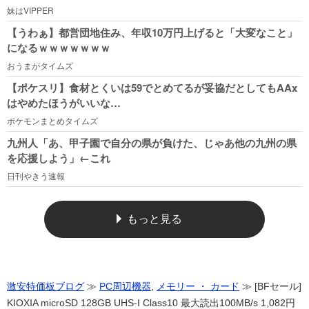
妹はVIPPER
【うわぁ】都営団地住み、年収10万円上げると「大変なこと」
になるｗｗｗｗｗｗｗ
おうまがタイムズ
【ポケスリ】食材とくいは59でとめてるが妥協だとしてもAAx
はやめたほうがいいな…
ポケモンまとめタイムズ
九州人「あ、甲子園で自分の県が負けた、じゃあ他の九州の県
を応援しよう」←これ
日刊やきう速報
もっと見る
激安特価板ブログ
≫
PC周辺機器
,
メモリー ・ カード
≫ [BFセール]
KIOXIA microSD 128GB UHS-I Class10 最大読出100MB/s 1,082円