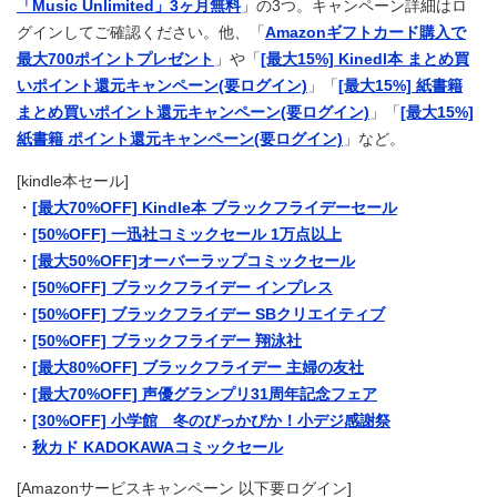
「Music Unlimited」3ヶ月無料
」の3つ。キャンペーン詳細はロ
グインしてご確認ください。他、「
Amazonギフトカード購入で
最大700ポイントプレゼント
」や「
[最大15%] Kinedl本 まとめ買
いポイント還元キャンペーン(要ログイン)
」「
[最大15%] 紙書籍
まとめ買いポイント還元キャンペーン(要ログイン)
」「
[最大15%]
紙書籍 ポイント還元キャンペーン(要ログイン)
」など。
[kindle本セール]
・
[最大70%OFF] Kindle本 ブラックフライデーセール
・
[50%OFF] 一迅社コミックセール 1万点以上
・
[最大50%OFF]オーバーラップコミックセール
・
[50%OFF] ブラックフライデー インプレス
・
[50%OFF] ブラックフライデー SBクリエイティブ
・
[50%OFF] ブラックフライデー 翔泳社
・
[最大80%OFF] ブラックフライデー 主婦の友社
・
[最大70%OFF] 声優グランプリ31周年記念フェア
・
[30%OFF] 小学館 冬のぴっかぴか！小デジ感謝祭
・
秋カド KADOKAWAコミックセール
[Amazonサービスキャンペーン 以下要ログイン]