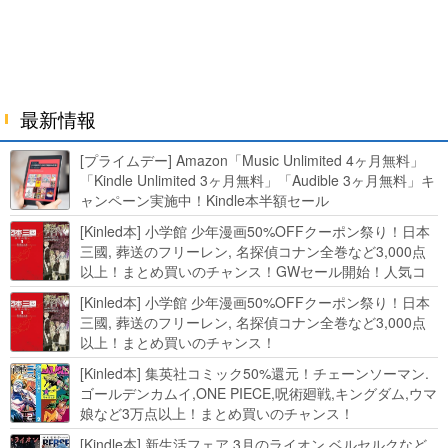
最新情報
[プライムデー] Amazon「Music Unlimited 4ヶ月無料」
「Kindle Unlimited 3ヶ月無料」「Audible 3ヶ月無料」キ
ャンペーン実施中！Kindle本半額セール
HUNTER×HUNTERなど集英社、無職転生,幼女戦記など
[Kinled本] 小学館 少年漫画50%OFFクーポン祭り！日本
KADOKAWA、キャプテン翼100円セールも！
三國, 葬送のフリーレン, 名探偵コナン全巻など3,000点
以上！まとめ買いのチャンス！GWセール開始！人気コ
ミック多数 カドカワ祭やIT関連本がセールに！
[Kinled本] 小学館 少年漫画50%OFFクーポン祭り！日本
三國, 葬送のフリーレン, 名探偵コナン全巻など3,000点
以上！まとめ買いのチャンス！
[Kinled本] 集英社コミック50%還元！チェーンソーマン.
ゴールデンカムイ,ONE PIECE,呪術廻戦,キングダム,ウマ
娘など3万点以上！まとめ買いのチャンス！
[Kindle本] 新生活フェア 3月のライオン,ベルセルクなど