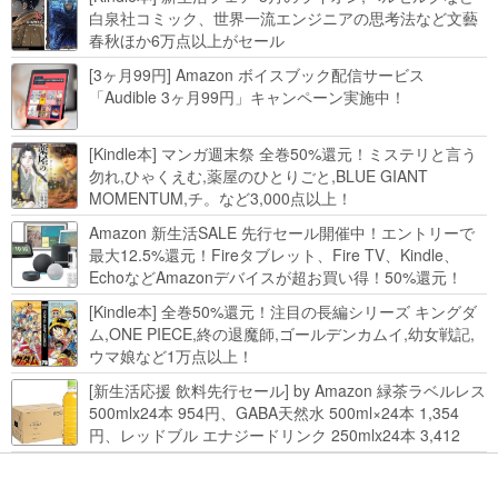
白泉社コミック、世界一流エンジニアの思考法など文藝
春秋ほか6万点以上がセール
[3ヶ月99円] Amazon ボイスブック配信サービス
「Audible 3ヶ月99円」キャンペーン実施中！
[Kindle本] マンガ週末祭 全巻50%還元！ミステリと言う
勿れ,ひゃくえむ,薬屋のひとりごと,BLUE GIANT
MOMENTUM,チ。など3,000点以上！
Amazon 新生活SALE 先行セール開催中！エントリーで
最大12.5%還元！Fireタブレット、Fire TV、Kindle、
EchoなどAmazonデバイスが超お買い得！50%還元！
Kindle本 新生活フェアなど！
[Kindle本] 全巻50%還元！注目の長編シリーズ キングダ
ム,ONE PIECE,終の退魔師,ゴールデンカムイ,幼女戦記,
ウマ娘など1万点以上！
[新生活応援 飲料先行セール] by Amazon 緑茶ラベルレス
500mlx24本 954円、GABA天然水 500ml×24本 1,354
円、レッドブル エナジードリンク 250mlx24本 3,412
円、い･ろ･は･す 2L×8本 846円など飲料セール