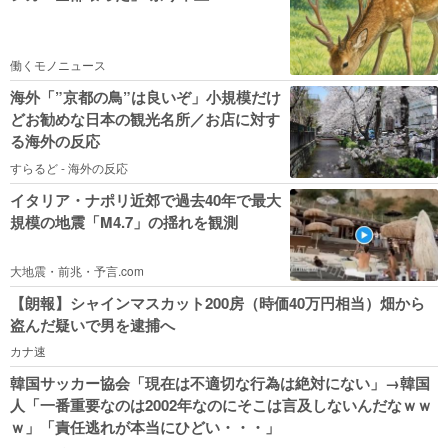
働くモノニュース
海外「”京都の鳥”は良いぞ」小規模だけ
どお勧めな日本の観光名所／お店に対す
る海外の反応
すらるど - 海外の反応
イタリア・ナポリ近郊で過去40年で最大
規模の地震「M4.7」の揺れを観測
大地震・前兆・予言.com
【朗報】シャインマスカット200房（時価40万円相当）畑から
盗んだ疑いで男を逮捕へ
カナ速
韓国サッカー協会「現在は不適切な行為は絶対にない」→韓国
人「一番重要なのは2002年なのにそこは言及しないんだなｗｗ
ｗ」「責任逃れが本当にひどい・・・」