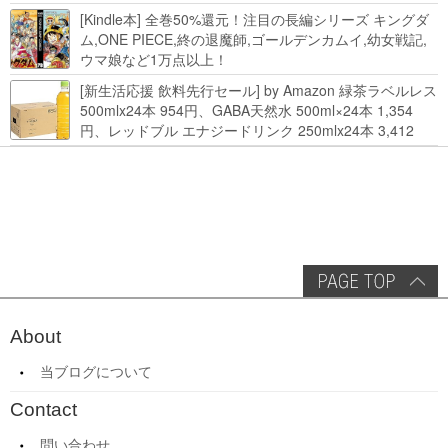
Kindle本 新生活フェアなど！
[Kindle本] 全巻50%還元！注目の長編シリーズ キングダ
ム,ONE PIECE,終の退魔師,ゴールデンカムイ,幼女戦記,
ウマ娘など1万点以上！
[新生活応援 飲料先行セール] by Amazon 緑茶ラベルレス
500mlx24本 954円、GABA天然水 500ml×24本 1,354
円、レッドブル エナジードリンク 250mlx24本 3,412
円、い･ろ･は･す 2L×8本 846円など飲料セール
About
当ブログについて
Contact
問い合わせ