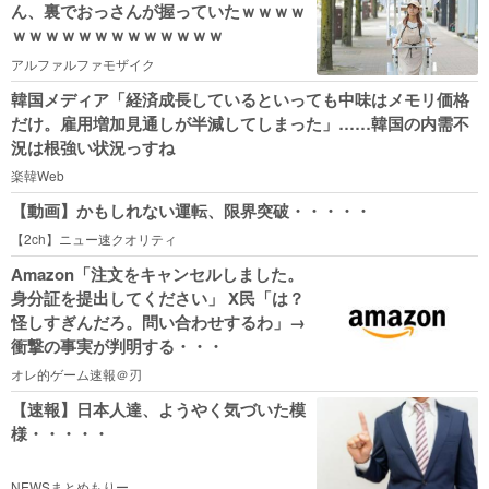
ん、裏でおっさんが握っていたｗｗｗｗ
ｗｗｗｗｗｗｗｗｗｗｗｗｗ
アルファルファモザイク
韓国メディア「経済成長しているといっても中味はメモリ価格
だけ。雇用増加見通しが半減してしまった」……韓国の内需不
況は根強い状況っすね
楽韓Web
【動画】かもしれない運転、限界突破・・・・・
【2ch】ニュー速クオリティ
Amazon「注文をキャンセルしました。
身分証を提出してください」 X民「は？
怪しすぎんだろ。問い合わせするわ」→
衝撃の事実が判明する・・・
オレ的ゲーム速報＠刃
【速報】日本人達、ようやく気づいた模
様・・・・・
NEWSまとめもりー