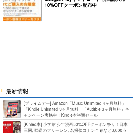
10%OFFクーポン配布中
最新情報
[プライムデー] Amazon「Music Unlimited 4ヶ月無料」
「Kindle Unlimited 3ヶ月無料」「Audible 3ヶ月無料」キ
ャンペーン実施中！Kindle本半額セール
HUNTER×HUNTERなど集英社、無職転生,幼女戦記など
[Kinled本] 小学館 少年漫画50%OFFクーポン祭り！日本
KADOKAWA、キャプテン翼100円セールも！
三國, 葬送のフリーレン, 名探偵コナン全巻など3,000点