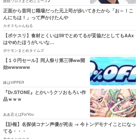
政経ワロスまとめニュース♪
正面から昔同じ職場だった元上司が歩いてきたから「お～！こ
んにちは！」って声かけたんや
カオスちゃんねる
【ポケスリ】食材とくいは59でとめてるが妥協だとしてもAAx
はやめたほうがいいな…
ポケモンまとめタイムズ
【１０円セール】同人祭り第三弾ww開
始wwwwww
妹はVIPPER
『Dr.STONE』とかいうクソおもろい作
品ｗｗｗ
ああ言えばForYou
【訃報】名探偵コナン声優が死去 → 今トンデモナイことになっ
てる・・・
鬼女まとめログ