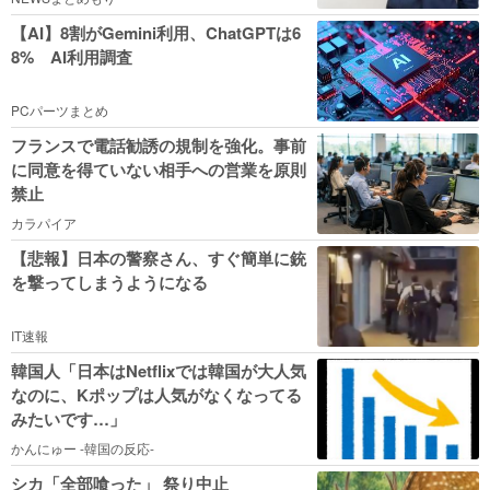
【AI】8割がGemini利用、ChatGPTは6
8% AI利用調査
PCパーツまとめ
フランスで電話勧誘の規制を強化。事前
に同意を得ていない相手への営業を原則
禁止
カラパイア
【悲報】日本の警察さん、すぐ簡単に銃
を撃ってしまうようになる
IT速報
韓国人「日本はNetflixでは韓国が大人気
なのに、Kポップは人気がなくなってる
みたいです…」
かんにゅー -韓国の反応-
シカ「全部喰った」 祭り中止