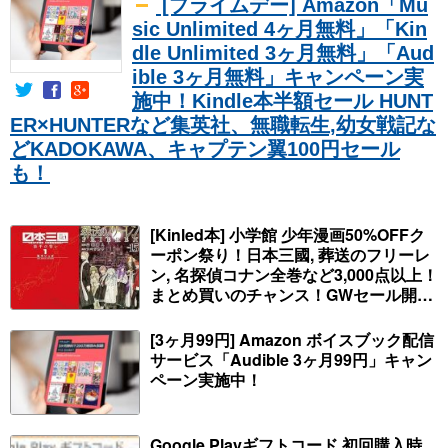
[プライムデー] Amazon「Mu
sic Unlimited 4ヶ月無料」「Kin
dle Unlimited 3ヶ月無料」「Aud
ible 3ヶ月無料」キャンペーン実
施中！Kindle本半額セール HUNT
ER×HUNTERなど集英社、無職転生,幼女戦記な
どKADOKAWA、キャプテン翼100円セール
も！
[Kinled本] 小学館 少年漫画50%OFFク
ーポン祭り！日本三國, 葬送のフリーレ
ン, 名探偵コナン全巻など3,000点以上！
まとめ買いのチャンス！GWセール開
始！人気コミック多数 カドカワ祭やIT
関連本がセールに！
[3ヶ月99円] Amazon ボイスブック配信
サービス「Audible 3ヶ月99円」キャン
ペーン実施中！
Google Playギフトコード 初回購入時