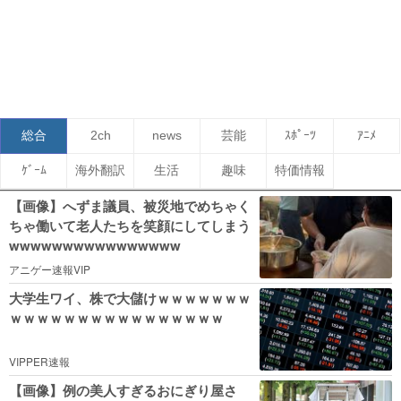
総合
2ch
news
芸能
ｽﾎﾟｰﾂ
ｱﾆﾒ
ｹﾞｰﾑ
海外翻訳
生活
趣味
特価情報
【画像】へずま議員、被災地でめちゃく
ちゃ働いて老人たちを笑顔にしてしまう
wwwwwwwwwwwwwwww
アニゲー速報VIP
大学生ワイ、株で大儲けｗｗｗｗｗｗｗ
ｗｗｗｗｗｗｗｗｗｗｗｗｗｗｗｗ
VIPPER速報
【画像】例の美人すぎるおにぎり屋さ