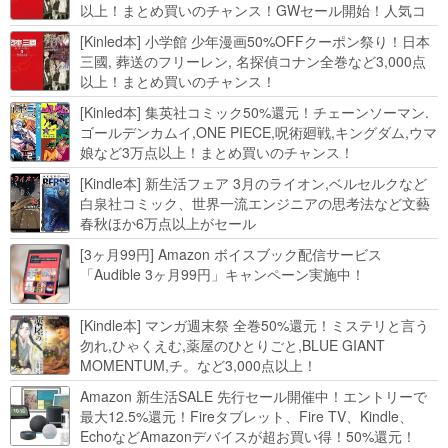
以上！まとめ買いのチャンス！GWセール開始！人気コ
ミック多数 カドカワ祭やIT関連本がセールに！
[Kinled本] 小学館 少年漫画50%OFFクーポン祭り！日本
三國, 葬送のフリーレン, 名探偵コナン全巻など3,000点
以上！まとめ買いのチャンス！
[Kinled本] 集英社コミック50%還元！チェーンソーマン.
ゴールデンカムイ,ONE PIECE,呪術廻戦,キングダム,ウマ
娘など3万点以上！まとめ買いのチャンス！
[Kindle本] 新生活フェア 3月のライオン,ベルセルクなど
白泉社コミック、世界一流エンジニアの思考法など文藝
春秋ほか6万点以上がセール
[3ヶ月99円] Amazon ボイスブック配信サービス
「Audible 3ヶ月99円」キャンペーン実施中！
[Kindle本] マンガ週末祭 全巻50%還元！ミステリと言う
勿れ,ひゃくえむ,薬屋のひとりごと,BLUE GIANT
MOMENTUM,チ。など3,000点以上！
Amazon 新生活SALE 先行セール開催中！エントリーで
最大12.5%還元！Fireタブレット、Fire TV、Kindle、
EchoなどAmazonデバイスが超お買い得！50%還元！