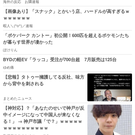
海外の反応 お隣速報
【画像あり】「スナック」とかいう店、ハードルが高すぎるｗ
ｗｗｗｗｗｗ
暇人＼(^o^)／速報
「ポケパーク カントー」初公開！600匹を超えるポケモンたち
が暮らす世界が凄かった
ぽけりん
BYDの軽EV「ラッコ」受注が700台超 7月販売は125台
ゆめ痛
【悲報】タトゥー擁護してる反社、味方
から背中を刺される
まとめたニュース
【神対応】？「あなたのせいで神戸が反
中イメージになって中国人が来なくな
る！」 → 神戸市議「で？」ｗｗｗｗｗ
ｗｗｗｗｗｗｗｗｗｗ