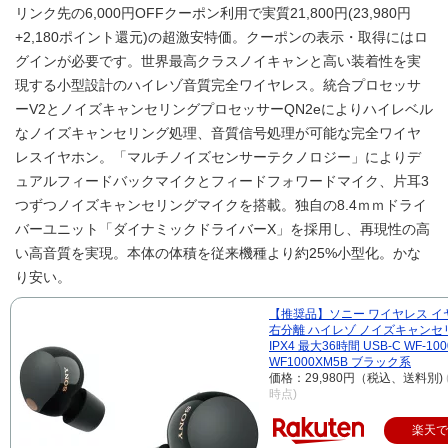
リンク先の6,000円OFFクーポン利用で実質21,800円(23,980円
+2,180ポイント還元)の超激安特価。クーポンの表示・取得にはロ
グインが必要です。世界最高クラスノイキャンと高い装着性を実
現する小型設計のハイレゾ音質完全ワイヤレス。統合プロセッサ
ーV2とノイズキャンセリングプロセッサーQN2eによりハイレベル
なノイズキャンセリング処理、音質信号処理が可能な完全ワイヤ
レスイヤホン。「マルチノイズセンサーテクノロジー」によりデ
ュアルフィードバックマイクとフィードフォワードマイク、片耳3
つずつノイズキャンセリングマイクを搭載。独自の8.4ｍｍドライ
バーユニット「ダイナミックドライバーX」を採用し、再現性の高
い高音質を実現。本体の体積を従来機種より約25%小型化。かな
り安い。
【推奨品】ソニー ワイヤレス イ
右分離 ハイレゾ ノイズキャンセ
IPX4 最大36時間 USB-C WF-10
WF1000XM5B ブラック系
価格：29,980円（税込、送料別)
時点)
楽天