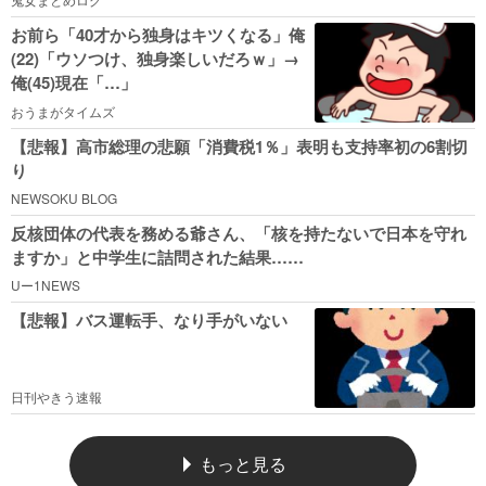
お前ら「40才から独身はキツくなる」俺
(22)「ウソつけ、独身楽しいだろｗ」→
俺(45)現在「…」
おうまがタイムズ
【悲報】高市総理の悲願「消費税1％」表明も支持率初の6割切
り
NEWSOKU BLOG
反核団体の代表を務める爺さん、「核を持たないで日本を守れ
ますか」と中学生に詰問された結果……
Uー1NEWS
【悲報】バス運転手、なり手がいない
日刊やきう速報
もっと見る