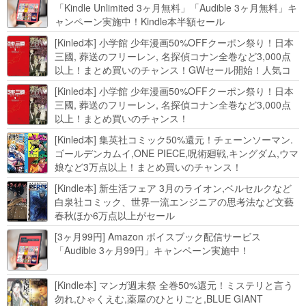
「Kindle Unlimited 3ヶ月無料」「Audible 3ヶ月無料」キ
ャンペーン実施中！Kindle本半額セール
HUNTER×HUNTERなど集英社、無職転生,幼女戦記など
[Kinled本] 小学館 少年漫画50%OFFクーポン祭り！日本
KADOKAWA、キャプテン翼100円セールも！
三國, 葬送のフリーレン, 名探偵コナン全巻など3,000点
以上！まとめ買いのチャンス！GWセール開始！人気コ
ミック多数 カドカワ祭やIT関連本がセールに！
[Kinled本] 小学館 少年漫画50%OFFクーポン祭り！日本
三國, 葬送のフリーレン, 名探偵コナン全巻など3,000点
以上！まとめ買いのチャンス！
[Kinled本] 集英社コミック50%還元！チェーンソーマン.
ゴールデンカムイ,ONE PIECE,呪術廻戦,キングダム,ウマ
娘など3万点以上！まとめ買いのチャンス！
[Kindle本] 新生活フェア 3月のライオン,ベルセルクなど
白泉社コミック、世界一流エンジニアの思考法など文藝
春秋ほか6万点以上がセール
[3ヶ月99円] Amazon ボイスブック配信サービス
「Audible 3ヶ月99円」キャンペーン実施中！
[Kindle本] マンガ週末祭 全巻50%還元！ミステリと言う
勿れ,ひゃくえむ,薬屋のひとりごと,BLUE GIANT