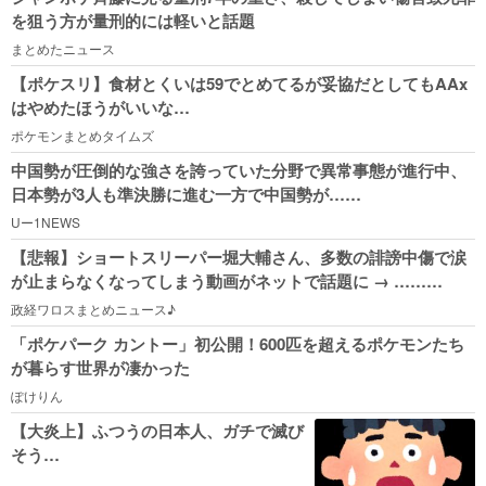
を狙う方が量刑的には軽いと話題
まとめたニュース
【ポケスリ】食材とくいは59でとめてるが妥協だとしてもAAx
はやめたほうがいいな…
ポケモンまとめタイムズ
中国勢が圧倒的な強さを誇っていた分野で異常事態が進行中、
日本勢が3人も準決勝に進む一方で中国勢が……
Uー1NEWS
【悲報】ショートスリーパー堀大輔さん、多数の誹謗中傷で涙
が止まらなくなってしまう動画がネットで話題に → ………
政経ワロスまとめニュース♪
「ポケパーク カントー」初公開！600匹を超えるポケモンたち
が暮らす世界が凄かった
ぽけりん
【大炎上】ふつうの日本人、ガチで滅び
そう…