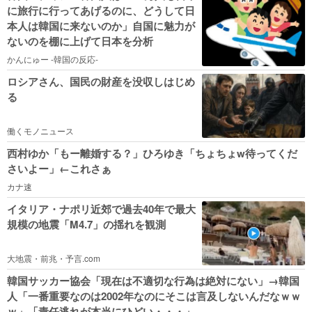
に旅行に行ってあげるのに、どうして日
本人は韓国に来ないのか」自国に魅力が
ないのを棚に上げて日本を分析
かんにゅー -韓国の反応-
ロシアさん、国民の財産を没収しはじめ
る
働くモノニュース
西村ゆか「もー離婚する？」ひろゆき「ちょちょw待ってくだ
さいよー」←これさぁ
カナ速
イタリア・ナポリ近郊で過去40年で最大
規模の地震「M4.7」の揺れを観測
大地震・前兆・予言.com
韓国サッカー協会「現在は不適切な行為は絶対にない」→韓国
人「一番重要なのは2002年なのにそこは言及しないんだなｗｗ
ｗ」「責任逃れが本当にひどい・・・」