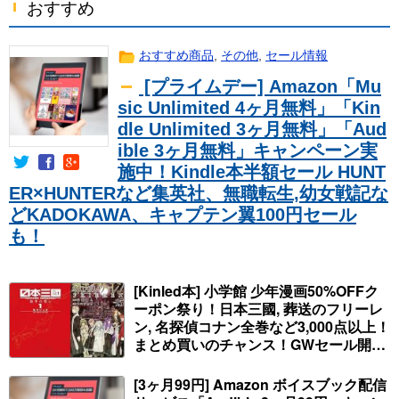
おすすめ
おすすめ商品
,
その他
,
セール情報
[プライムデー] Amazon「Mu
sic Unlimited 4ヶ月無料」「Kin
dle Unlimited 3ヶ月無料」「Aud
ible 3ヶ月無料」キャンペーン実
施中！Kindle本半額セール HUNT
ER×HUNTERなど集英社、無職転生,幼女戦記な
どKADOKAWA、キャプテン翼100円セール
も！
[Kinled本] 小学館 少年漫画50%OFFク
ーポン祭り！日本三國, 葬送のフリーレ
ン, 名探偵コナン全巻など3,000点以上！
まとめ買いのチャンス！GWセール開
始！人気コミック多数 カドカワ祭やIT
関連本がセールに！
[3ヶ月99円] Amazon ボイスブック配信