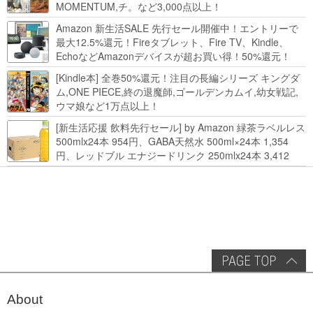
MOMENTUM,チ。など3,000点以上！
Amazon 新生活SALE 先行セール開催中！エントリーで
最大12.5%還元！Fireタブレット、Fire TV、Kindle、
EchoなどAmazonデバイスが超お買い得！50%還元！
Kindle本 新生活フェアなど！
[Kindle本] 全巻50%還元！注目の長編シリーズ キングダ
ム,ONE PIECE,終の退魔師,ゴールデンカムイ,幼女戦記,
ウマ娘など1万点以上！
[新生活応援 飲料先行セール] by Amazon 緑茶ラベルレス
500mlx24本 954円、GABA天然水 500ml×24本 1,354
円、レッドブル エナジードリンク 250mlx24本 3,412
円、い･ろ･は･す 2L×8本 846円など飲料セール
About