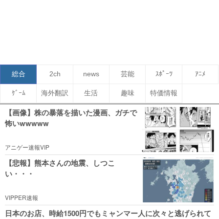
総合
2ch
news
芸能
ｽﾎﾟｰﾂ
ｱﾆﾒ
ｹﾞｰﾑ
海外翻訳
生活
趣味
特価情報
【画像】株の暴落を描いた漫画、ガチで
怖いwwwww
アニゲー速報VIP
【悲報】熊本さんの地震、しつこ
い・・・
VIPPER速報
日本のお店、時給1500円でもミャンマー人に次々と逃げられて