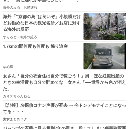
海外の反応 お隣速報
海外「”京都の鳥”は良いぞ」小規模だけ
どお勧めな日本の観光名所／お店に対す
る海外の反応
すらるど - 海外の反応
1.7kmの間何度も何度も 煽り追突
ゆめ痛
女さん「自分の衣食住は自分で稼ごう！」男「ほな妊娠出産の
ときの生活費も自分で貯めてな」女さん「──世界から色が消え
た」
カオスちゃんねる
【訃報】名探偵コナン声優が死去 → 今トンデモナイことになっ
てる・・・
鬼女まとめログ
ジャンポケ斉藤に見る量刑7年の重さ、殺してしまい傷害致死罪