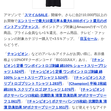
アマゾンで「
スマイルSALE
」開催中。さらに合計10,000円以上の
お買物で
エントリーで最大10還元率＆最大6,000ポイント還元のポ
イントアップチャンス
。ポイントアップ対象はAmazonのすべての
商品。プライム会員なら+1％還元、ホーム用品、テレビ・ファッ
ションの対象カテゴリー購入で+3.5％アップ。「
目玉セール
」か
らどうぞ。
「
チャンピオン
」などのアパレルアイテムがお買い得に。表示価
格より10%OFFクーポンコード「B1G10JULY」あり。「
[チャン
ピオン] 定番 ワンポイントロゴ刺繍 綿100% ショートスリーブTシ
ャツ 1,524円
」「
[チャンピオン] 定番 ワンポイントロゴ刺繍 綿
100% ショートスリーブTシャツ 1,524円
」「
[チャンピオン] スク
リプトロゴプリント Tシャツ 1,283円
」「
[Champion] 半袖 2枚組
綿100％ スクリプトロゴ 2P Tシャツ 1,076円
」「
[チャンピオン]
ボクサーパンツ(3枚組) 抗菌防臭 清潔 防臭効果 3Pボクサーブリー
フ 1,061円
」「
[チャンピオン] ボクサーパンツ(5枚組) 抗菌防臭 清
潔 防臭効果 5Pボクサーブリーフ 1,951円
」など使えそうなアイテ