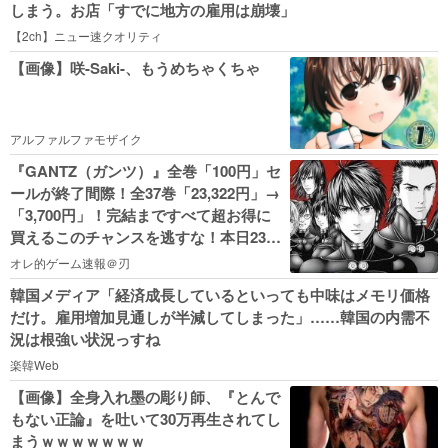
しまう。お店「すでに地方の雇用は崩壊」
【2ch】ニュー速クオリティ
【画像】咲-Saki-、もうめちゃくちゃ
アルファルファモザイク
『GANTZ（ガンツ）』全巻「100円」セ
ールが終了間際！全37巻「23,322円」→
「3,700円」！完結まですべて超お得に
買えるこのチャンスを逃すな！本日23時
59分まで！
オレ的ゲーム速報＠刃
韓国メディア「経済成長しているといっても中味はメモリ価格
だけ。雇用増加見通しが半減してしまった」……韓国の内需不
況は根強い状況っすね
楽韓Web
【画像】全身入れ墨の彫り師、『とんで
もない正論』を吐いて30万再生されてし
まうｗｗｗｗｗｗｗ