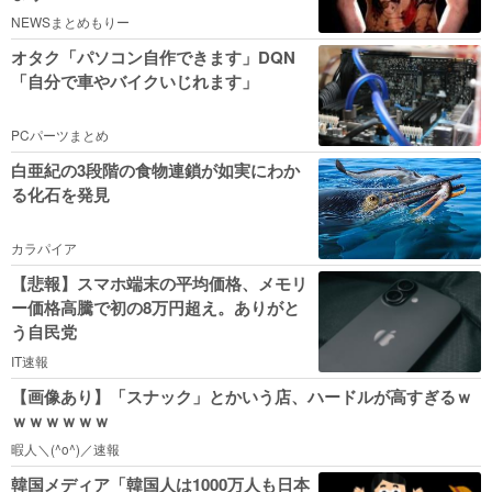
NEWSまとめもりー
オタク「パソコン自作できます」DQN
「自分で車やバイクいじれます」
PCパーツまとめ
白亜紀の3段階の食物連鎖が如実にわか
る化石を発見
カラパイア
【悲報】スマホ端末の平均価格、メモリ
ー価格高騰で初の8万円超え。ありがと
う自民党
IT速報
【画像あり】「スナック」とかいう店、ハードルが高すぎるｗ
ｗｗｗｗｗｗ
暇人＼(^o^)／速報
韓国メディア「韓国人は1000万人も日本