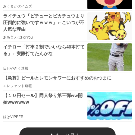
おうまがタイムズ
ライチュウ「ピチューとピカチュウより
圧倒的に強いですｗｗｗ」←こいつが不
人気な理由
ああ言えばForYou
イチロー「打率２割でいいなら40本打て
る」←実際打てたんかな
日刊やきう速報
【急募】ビールとレモンサワーにおすすめのおつまに
エレファント速報
【１０円セール】同人祭り第三弾ww開
始wwwwww
妹はVIPPER