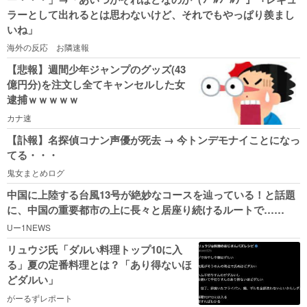
ラーとして出れるとは思わないけど、それでもやっぱり羨まし
いね」
海外の反応 お隣速報
【悲報】週間少年ジャンプのグッズ(43
億円分)を注文し全てキャンセルした女
逮捕ｗｗｗｗｗ
カナ速
【訃報】名探偵コナン声優が死去 → 今トンデモナイことになっ
てる・・・
鬼女まとめログ
中国に上陸する台風13号が絶妙なコースを辿っている！と話題
に、中国の重要都市の上に長々と居座り続けるルートで……
Uー1NEWS
リュウジ氏「ダルい料理トップ10に入
る」夏の定番料理とは？「あり得ないほ
どダルい」
がーるずレポート