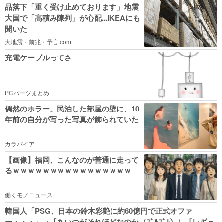
品落下「重く受け止めております」地震
大国で「高積み陳列」が心配...IKEAにも
聞いた
大地震・前兆・予言.com
充電ケーブルってさ
PCパーツまとめ
偶然のホラー。民泊した部屋の壁に、10
年前の自分が写った写真が飾られていた
カラパイア
【画像】福岡、こんなのが普通に走って
るｗｗｗｗｗｗｗｗｗｗｗｗｗｗｗｗ
働くモノニュース
韓国人「PSG、日本の鈴木彩艶に約60億円で正式オファ
ー・・・」→「あいつがそれほどなのか（ﾌﾞﾙﾌﾞﾙ）」「レギュ