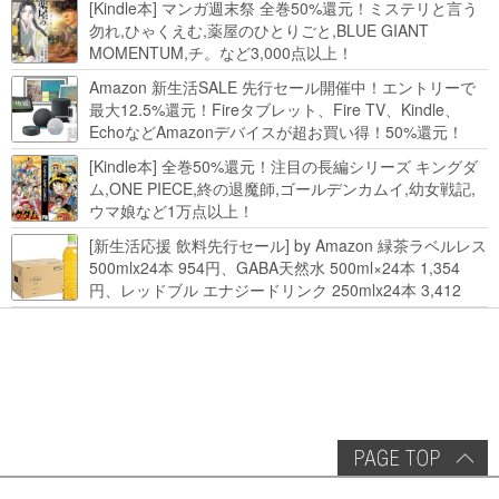
[Kindle本] マンガ週末祭 全巻50%還元！ミステリと言う
勿れ,ひゃくえむ,薬屋のひとりごと,BLUE GIANT
MOMENTUM,チ。など3,000点以上！
Amazon 新生活SALE 先行セール開催中！エントリーで
最大12.5%還元！Fireタブレット、Fire TV、Kindle、
EchoなどAmazonデバイスが超お買い得！50%還元！
Kindle本 新生活フェアなど！
[Kindle本] 全巻50%還元！注目の長編シリーズ キングダ
ム,ONE PIECE,終の退魔師,ゴールデンカムイ,幼女戦記,
ウマ娘など1万点以上！
[新生活応援 飲料先行セール] by Amazon 緑茶ラベルレス
500mlx24本 954円、GABA天然水 500ml×24本 1,354
円、レッドブル エナジードリンク 250mlx24本 3,412
円、い･ろ･は･す 2L×8本 846円など飲料セール