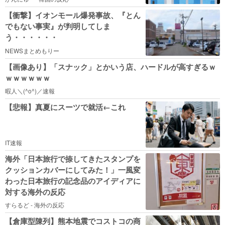
【衝撃】イオンモール爆発事故、『とん
でもない事実』が判明してしま
う・・・・・・
NEWSまとめもりー
【画像あり】「スナック」とかいう店、ハードルが高すぎるｗ
ｗｗｗｗｗｗ
暇人＼(^o^)／速報
【悲報】真夏にスーツで就活←これ
IT速報
海外「日本旅行で捺してきたスタンプを
クッションカバーにしてみた！」一風変
わった日本旅行の記念品のアイディアに
対する海外の反応
すらるど - 海外の反応
【倉庫型陳列】熊本地震でコストコの商