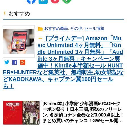
おすすめ
おすすめ商品
,
その他
,
セール情報
[プライムデー] Amazon「Mu
sic Unlimited 4ヶ月無料」「Kin
dle Unlimited 3ヶ月無料」「Aud
ible 3ヶ月無料」キャンペーン実
施中！Kindle本半額セール HUNT
ER×HUNTERなど集英社、無職転生,幼女戦記な
どKADOKAWA、キャプテン翼100円セール
も！
[Kinled本] 小学館 少年漫画50%OFFク
ーポン祭り！日本三國, 葬送のフリーレ
ン, 名探偵コナン全巻など3,000点以上！
まとめ買いのチャンス！GWセール開
始！人気コミック多数 カドカワ祭やIT