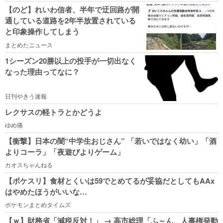
【のど】れいわ信者、半年で迂回路が開
通している道路を2年半放置されている
と印象操作してしまう
まとめたニュース
1シーズン20勝以上の投手が一切出なく
なった理由ってなに？
日刊やきう速報
レクサスの軽トラとかどうよ
ゆめ痛
【衝撃】日本の闇“中学生おじさん” 「若いではなく幼い」「酒
よりコーラ」「夜遊びよりゲーム」
カオスちゃんねる
【ポケスリ】食材とくいは59でとめてるが妥協だとしてもAAx
はやめたほうがいいな…
ポケモンまとめタイムズ
【ｗ】財務省「減税反対！」 → 高市総理「ふ～ん、人事権発動