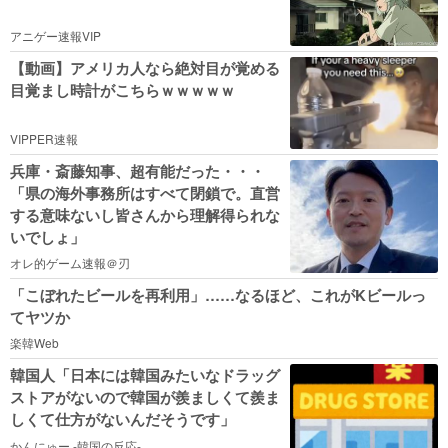
アニゲー速報VIP
【動画】アメリカ人なら絶対目が覚める
目覚まし時計がこちらｗｗｗｗｗ
VIPPER速報
兵庫・斎藤知事、超有能だった・・・
「県の海外事務所はすべて閉鎖で。直営
する意味ないし皆さんから理解得られな
いでしょ」
オレ的ゲーム速報＠刃
「こぼれたビールを再利用」……なるほど、これがKビールっ
てヤツか
楽韓Web
韓国人「日本には韓国みたいなドラッグ
ストアがないので韓国が羨ましくて羨ま
しくて仕方がないんだそうです」
かんにゅー -韓国の反応-