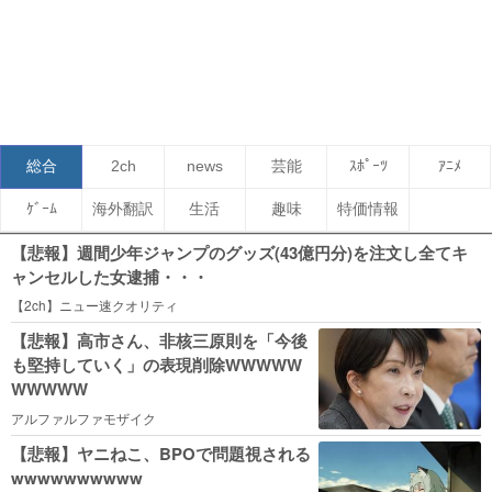
総合
2ch
news
芸能
ｽﾎﾟｰﾂ
ｱﾆﾒ
ｹﾞｰﾑ
海外翻訳
生活
趣味
特価情報
【悲報】週間少年ジャンプのグッズ(43億円分)を注文し全てキ
ャンセルした女逮捕・・・
【2ch】ニュー速クオリティ
【悲報】高市さん、非核三原則を「今後
も堅持していく」の表現削除WWWWW
WWWWW
アルファルファモザイク
【悲報】ヤニねこ、BPOで問題視される
wwwwwwwwww