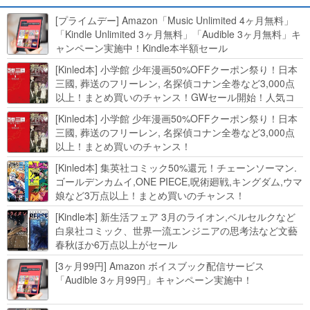
[プライムデー] Amazon「Music Unlimited 4ヶ月無料」
「Kindle Unlimited 3ヶ月無料」「Audible 3ヶ月無料」キ
ャンペーン実施中！Kindle本半額セール
HUNTER×HUNTERなど集英社、無職転生,幼女戦記など
[Kinled本] 小学館 少年漫画50%OFFクーポン祭り！日本
KADOKAWA、キャプテン翼100円セールも！
三國, 葬送のフリーレン, 名探偵コナン全巻など3,000点
以上！まとめ買いのチャンス！GWセール開始！人気コ
ミック多数 カドカワ祭やIT関連本がセールに！
[Kinled本] 小学館 少年漫画50%OFFクーポン祭り！日本
三國, 葬送のフリーレン, 名探偵コナン全巻など3,000点
以上！まとめ買いのチャンス！
[Kinled本] 集英社コミック50%還元！チェーンソーマン.
ゴールデンカムイ,ONE PIECE,呪術廻戦,キングダム,ウマ
娘など3万点以上！まとめ買いのチャンス！
[Kindle本] 新生活フェア 3月のライオン,ベルセルクなど
白泉社コミック、世界一流エンジニアの思考法など文藝
春秋ほか6万点以上がセール
[3ヶ月99円] Amazon ボイスブック配信サービス
「Audible 3ヶ月99円」キャンペーン実施中！