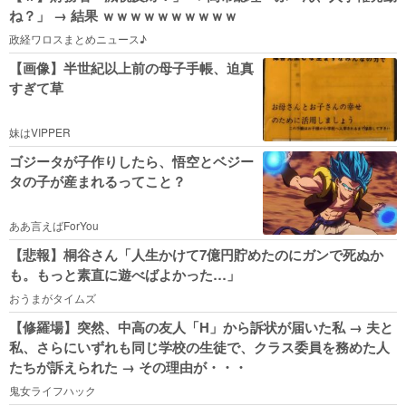
ね？」 → 結果 ｗｗｗｗｗｗｗｗｗｗ
政経ワロスまとめニュース♪
【画像】半世紀以上前の母子手帳、迫真
すぎて草
妹はVIPPER
ゴジータが子作りしたら、悟空とベジー
タの子が産まれるってこと？
ああ言えばForYou
【悲報】桐谷さん「人生かけて7億円貯めたのにガンで死ぬか
も。もっと素直に遊べばよかった…」
おうまがタイムズ
【修羅場】突然、中高の友人「H」から訴状が届いた私 → 夫と
私、さらにいずれも同じ学校の生徒で、クラス委員を務めた人
たちが訴えられた → その理由が・・・
鬼女ライフハック