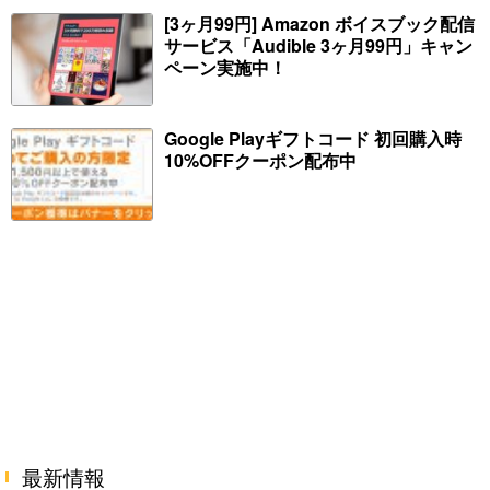
関連本がセールに！
[3ヶ月99円] Amazon ボイスブック配信
サービス「Audible 3ヶ月99円」キャン
ペーン実施中！
Google Playギフトコード 初回購入時
10%OFFクーポン配布中
最新情報