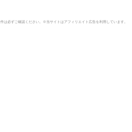
ル・コリンズ息子がドイツの古豪1860ミュンヘンへ加入
よね
えば？
販売条件は必ずご確認ください。※当サイトはアフィリエイト広告を利用しています。
って呼ばれたい
で粉々に 鉄筋ゼロ 当局「接着剤でくっつけただけ」「正常
だから叩いていい、との報道に何度も向き合ってきました」→ツ
ャしたい？
ｗｗｗｗｗｗｗｗｗｗｗｗｗ
のぎに過ぎない。私なら円を強くすることが出来る」
考えるスレ
oneを初期化 10年分の思い出も消える・・・
キャラといえば誰が思い浮かぶ？」
けど「こういうの欲しい」とかある？
20人の外国人審判らに不謹慎接待をしていた証拠が揃いながらも
に‥」
どっちが強いんや？
回希望」で賞典除外
はFIFA規定で出来ないから高校卒業したらドルトムントクラスあ