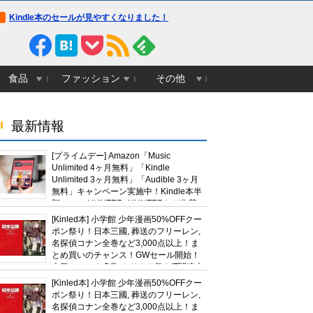
Kindle本のセールが見やすくなりました！
食品
ファッション
その他
最新情報
[プライムデー] Amazon「Music
Unlimited 4ヶ月無料」「Kindle
Unlimited 3ヶ月無料」「Audible 3ヶ月
無料」キャンペーン実施中！Kindle本半
額セール HUNTER×HUNTERなど集英
社、無職転生,幼女戦記など
[Kinled本] 小学館 少年漫画50%OFFクー
KADOKAWA、キャプテン翼100円セー
ポン祭り！日本三國, 葬送のフリーレン,
ルも！
名探偵コナン全巻など3,000点以上！ま
とめ買いのチャンス！GWセール開始！
人気コミック多数 カドカワ祭やIT関連本
んなが心から「あー、幸せだな
リニューアルを予告していた鹿児
【悲報】飯田圭織さん
がセールに！
[Kinled本] 小学館 少年漫画50%OFFクー
」「心が安らぐなぁ」と思うと
島ユナイテッドの“ゆないくー”、
誕生日「年齢イジリは
ポン祭り！日本三國, 葬送のフリーレン,
ホーム開幕戦に新フェイスで登場
ね」
名探偵コナン全巻など3,000点以上！ま