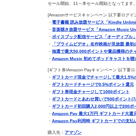
セール開始、11～本セール開始となってます
森保監督、パラグアイ戦の国歌斉唱
ｽﾎﾟｰﾂ
人はいない」【海外の反応】
【驚愕】俺39歳、18歳の女の子を
2ch
[Amazonサービスキャンペーン 以下要ログイン
30歳で結婚に焦ってなかった人の現
2ch
・
電子書籍 読み放題サービス「Kindle Unlim
【急募】2ヶ月で体重を10kg増やす
2ch
・
音楽聴き放題サービス「Amazon Music Un
・
ボイスブック配信サービス「オーディブル」
「神聖なる場所です」靖国神社、境
news
・
「プライムビデオ」名作映画が見放題 最初の
【悲報】生活保護のヤバい「デメリ
2ch
・
抽選で最大50,000ポイントや賞品獲得の
浦和退団のMF安部裕葵、J2今治
ｽﾎﾟｰﾂ
・
Amazon Music 初めてポッドキャスト
【速報】長友が現役続投へ！J1初優
ｽﾎﾟｰﾂ
[ギフト券/Amazon Payキャンペーン 以下要ロ
【悲報】色んなデッキ組みたいのに
ｹﾞｰﾑ
・
ギフトカード現金でチャージして最大1.5%
日本の新宿駅が怖いネコの写真で鳩
海外翻訳
・
ギフトカードチャージで0.5%ポイント還元
英国人「安心感が違う」冨安健洋、
ｽﾎﾟｰﾂ
・
ギフト券現金チャージして1000ポイント
が気づく..【海外の反応】
リニューアルを予告していた鹿児島
ｽﾎﾟｰﾂ
・
ギフトカードとあわせ買いで500ポイント(7/
【日向坂46】髙橋未来虹さん、外
芸能
・
ギフトカード初回購入2,000円以上で200ポ
海外「ウルっときた…」これ描いて死
海外翻訳
・
Amazon Pay 最大1万円 ギフトカード大還元祭
『マリオカートワールド』はどうす
ｹﾞｰﾑ
・
Amazon Pay利用時 ギフトカードでの支
FIFA会長の謝罪、辞任要求は収ま
ｽﾎﾟｰﾂ
購入先：
アマゾン
ｽﾎﾟｰﾂ