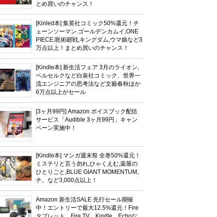
とめ買いのチャンス！
[Kinled本] 集英社コミック50%還元！チ
ェーンソーマン.ゴールデンカムイ,ONE
PIECE,呪術廻戦,キングダム,ウマ娘など3
万点以上！まとめ買いのチャンス！
[Kindle本] 新生活フェア 3月のライオン,
ベルセルクなど白泉社コミック、世界一
流エンジニアの思考法など文藝春秋ほか
6万点以上がセール
[3ヶ月99円] Amazon ボイスブック配信
サービス「Audible 3ヶ月99円」キャン
ペーン実施中！
[Kindle本] マンガ週末祭 全巻50%還元！
ミステリと言う勿れ,ひゃくえむ,薬屋の
ひとりごと,BLUE GIANT MOMENTUM,
チ。など3,000点以上！
Amazon 新生活SALE 先行セール開催
中！エントリーで最大12.5%還元！Fire
タブレット、Fire TV、Kindle、Echoな