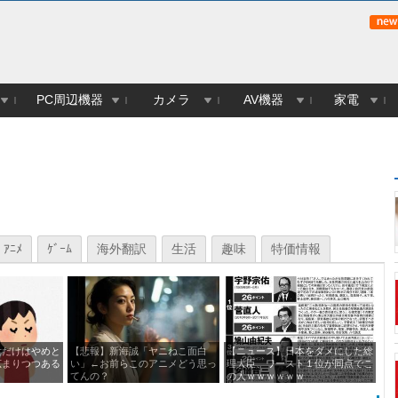
PC周辺機器
カメラ
AV機器
家電
ｱﾆﾒ
ｹﾞｰﾑ
海外翻訳
生活
趣味
特価情報
女だけはやめと
【悲報】新海誠「ヤニねこ面白
【ニュース】日本をダメにした総
み
広まりつつある
い」←お前らこのアニメどう思っ
理大臣、ワースト１位が同点でこ
ぁ
てんの？
の人ｗｗｗｗｗｗ
き