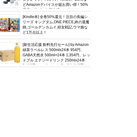
どAmazonデバイスが超お買い得！50%
還元！Kindle本 新生活フェアなど！
[Kindle本] 全巻50%還元！注目の長編シ
リーズ キングダム,ONE PIECE,終の退魔
師,ゴールデンカムイ,幼女戦記,ウマ娘な
ど1万点以上！
[新生活応援 飲料先行セール] by Amazon
緑茶ラベルレス 500mlx24本 954円、
GABA天然水 500ml×24本 1,354円、レッ
ドブル エナジードリンク 250mlx24本
3,412円、い･ろ･は･す 2L×8本 846円な
ど飲料セール