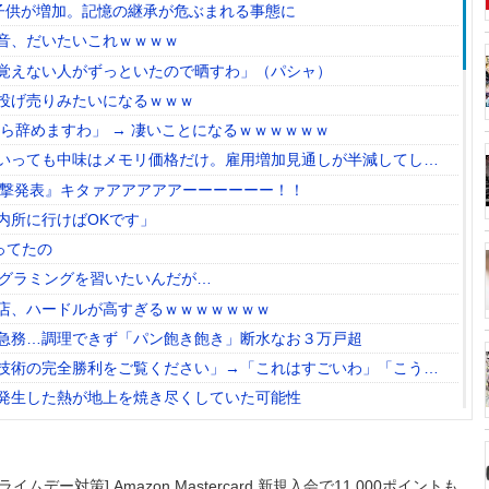
る子供が増加。記憶の継承が危ぶまれる事態に
音、だいたいこれｗｗｗｗ
覚えない人がずっといたので晒すわ」（パシャ）
投げ売りみたいになるｗｗｗ
ら辞めますわ」 → 凄いことになるｗｗｗｗｗｗ
いっても中味はメモリ価格だけ。雇用増加見通しが半減してしま
状況っすね
電撃発表』キタァアアアアアーーーーーー！！
内所に行けばOKです」
ってたの
ログラミングを習いたいんだが…
店、ハードルが高すぎるｗｗｗｗｗｗｗ
急務…調理できず「パン飽き飽き」断水なお３万戸超
技術の完全勝利をご覧ください」→「これはすごいわ」「こうい
る感じがしない・・・」「あれがまさに経験値である」
発生した熱が地上を焼き尽くしていた可能性
イターが暴れすぎて収益化が9/7に終わるｗｗｗｗｗ
模だけどお勧めな日本の観光名所／お店に対する海外の反応
ライムデー対策] Amazon Mastercard 新規入会で11,000ポイントも
身麻痺へ…「死んだほうが良かったと思っていた」