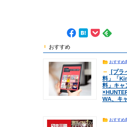
りえるかｗｗｗｗ
韓国人「日本がここまでの観光大国
海外翻訳
た…（ﾌﾞﾙﾌﾞﾙ」＝韓国の反応
海外「日本が正しい！」優しい日本
海外翻訳
【腹筋崩壊】見た瞬間吹いた画像を
2ch
【画像】こんな可愛い新人声優がい
芸能
ワイ｢エヴァンゲリオンの登場人物を
ｱﾆﾒ
【悲報】逃げ上手の若君、2期放映
ｱﾆﾒ
おすすめ
【映画館ポップコーン】隣でクチャ
生活
大揉めしたことがある
【ウマ娘】プリコネ8.5周年直前生
ｹﾞｰﾑ
おすすめ
予定で詳細については後日発表との
女性インフルエンサー「20歳でア
趣味
[プライ
まうｗｗｗｗｗｗｗｗ
【衝撃】韓国人「日本、山ひとつが”
海外翻訳
料」「Kin
財務省の超エリート一松旬、高市減
news
料」キャン
【画像】「おにぎりリヤカー」の美
2ch
×HUNT
WA、キ
おすすめ