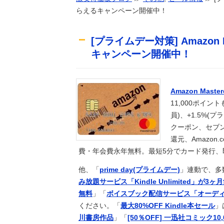
らえるキャンペーン開催中！
「近年稀に見るどころの話じゃない
news
用していないんだけど……
1.7kmの間何度も何度も 煽り追突
趣味
[プライムデー対策] Amazon 
パさん「石破さんは世界でも珍しい
news
キャンペーン開催中！
退職前のわい 無敵状態ｗｗｗｗ
2ch
【速報】トランプ大統領「米国籍を
news
目的に出産しに来るのはおかしい！
【訃報】名探偵コナン声優が死去 
生活
Amazon Mast
【悲報】最近の大谷走塁ミス
ｽﾎﾟｰﾂ
11,000ポイン
『黄泉のツガイ』18話感想 怖い方
ｱﾆﾒ
員)、+1.5%(
「ポケパーク カントー」初公開！6
ｹﾞｰﾑ
クーポン、セブ
【ポケスリ】食材とくいは59でとめ
ｹﾞｰﾑ
還元、Amazon
【画像】イオンモール熊本、花と色
2ch
費・年会費永年無料。最短5分でカード発行、即
センスが神なパロディHビデオｗｗ
news
他、「
prime day(プライムデー)
」連動で、多
【急募】ビールとレモンサワーにお
ｱﾆﾒ
み放題サービス「Kindle Unlimited」が3ヶ
高市総理「物価上昇を上回る賃上げを
news
無料
」「
ボイスブック配信サービス「オーディ
追随する見通し
再公開済み記事リスト（7月2日更新
ｱﾆﾒ
ください。「
最大80%OFF Kindle本セール
」
【修羅場】突然、中高の友人「H」
生活
川書房作品
」「
[50％OFF] 一迅社コミック10