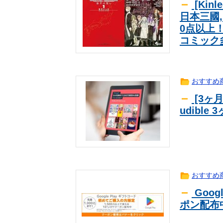
[Kin
日本三國,
0点以上
コミック
おすすめ
[3ヶ
udibl
おすすめ
Goog
ポン配布