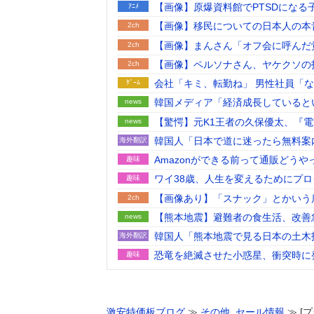
【画像】原爆資料館でPTSDにな
ｱﾆﾒ
【画像】移民についての日本人の本
2ch
【画像】まんさん「オフ会に呼んだ
2ch
【画像】ペルソナさん、ヤケクソの
2ch
会社「キミ、転勤ね」 男性社員「な
ｹﾞｰﾑ
韓国メディア「経済成長していると
news
った」……韓国の内需不況は根強い
【驚愕】元K1王者の久保優太、『
news
韓国人「日本で道に迷ったら無料案
海外翻訳
Amazonができる前って通販どうや
趣味
ワイ38歳、人生を変えるためにプ
趣味
【画像あり】「スナック」とかいう
2ch
【熊本地震】避難者の食生活、改善
news
韓国人「熊本地震で見る日本の土木
海外翻訳
うのを見ると日本人は何か適当に作
恐竜を絶滅させた小惑星、衝突時に
趣味
【朗報】Twitter(X)、転載やヘ
2ch
海外「”京都の鳥”は良いぞ」小規
海外翻訳
激安特価板ブログ
≫
その他
,
セール情報
≫ [プ
【九州名物】鶏刺し食べた医師、全
2ch