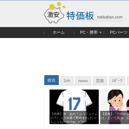
ホーム
PC・携帯
PCパーツ
総合
2ch
news
芸能
ｽﾎﾟｰﾂ
【画像】女「あれ？ユニフォーム
【悲報】「片親の
の下にスク水着て野球すればいい
け」という風潮、
んじゃねーの？w」ﾊﾟｼｬｯ