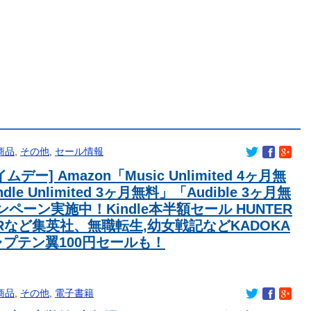
に発展した本当の理由がこちら…」→「昔から日本は愛されて
人に甘える外国人に海外が大騒ぎ
貼っていくスレｗｗｗｗ
たぞ！！
実写化して｣
｢ワカリマシタ｣
中なのに全く話題にならない
クチャゴクゴクやられて頭にきてぶん殴ったらスタッフ呼ばれて
放送にて、プリコネ×ウマ娘コラボの開催について告知が！？今秋
商品
,
その他
,
セール情報
こと。※動画リンク有
ルファード一括で買えちゃう私って素敵」→画像にアレが写ってし
ムデー] Amazon「Music Unlimited 4ヶ月無
爆発の聖地”になってる」
dle Unlimited 3ヶ月無料」「Audible 3ヶ月無
税の反対勢力として左遷
ペーン実施中！Kindle本半額セール HUNTER
人が店舗をオープン
ERなど集英社、無職転生,幼女戦記などKADOKA
ャプテン翼100円セールも！
商品
,
その他
,
電子書籍