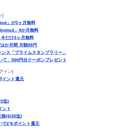
で、クラス委員を務めた人たちが訴えられた → その理由が・・・
。
で涙！中国人「尊敬に値する」「中国に彼のような使命感を持つ
妊娠させてしまった結果ｗｗｗｗｗｗ
]
在地
ited」が3ヶ月無料
には？
limited」4か月無料
今だけ3ヶ月無料
内におけるコスプレや軍装の禁止を発表
2か月間 月額99円
ット」一覧ｗｗｗｗｗｗｗｗｗ
チャンス「プライムスタンプラリー」
に加入が決定「全力で頑張ります」（関連まとめ）
を聴いて、500円分クーポンプレゼント
勝のためFC東京と再契約
グイン]
ポイント還元
対策した結果→ちゃんと理解してて笑うｗｗｗ【タイ人の反応】
パレス移籍当日にデビュー！圧巻3連続ブロックも披露で現地サポ
ユナイテッドの“ゆないくー”、ホーム開幕戦に新フェイスで登場
3迄)
番組で負け属性を発揮してしまう…
イント
ね 第6話の海外反応
(6/30迄)
ればよかったのか…
払いで2％ポイント還元
らず UEFAはボイコットの方針維持