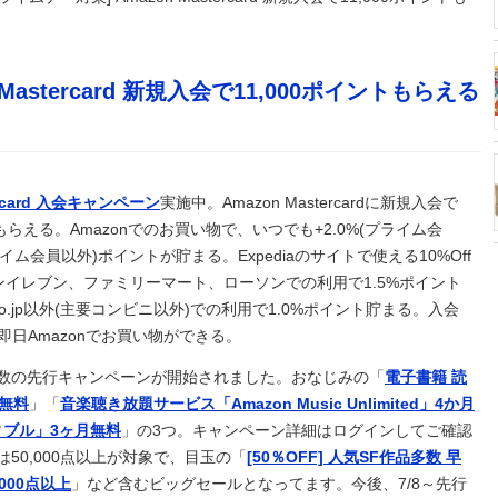
ぞ」と台風15号の予想進路に困惑する人が多数、偏西風が全く通
Mastercard 新規入会で11,000ポイントもらえる
、国民による石破辞めるなデモが自然発生した総理大臣です」
目的とした「出産ツーリズム」を禁止する！中国人が子供の国籍
」ｗｗｗｗｗｗｗｗｗｗｗｗｗ
→ 今トンデモナイことになってる・・・
ercard 入会キャンペーン
実施中。Amazon Mastercardに新規入会で
トもらえる。Amazonでのお買い物で、いつでも+2.0%(プライム会
が来ちゃった…
プライム会員以外)ポイントが貯まる。Expediaのサイトで使える10%Off
00匹を超えるポケモンたちが暮らす世界が凄かった
ンイレブン、ファミリーマート、ローソンでの利用で1.5%ポイント
てるが妥協だとしてもAAxはやめたほうがいいな…
.co.jp以外(主要コンビニ以外)での利用で1.0%ポイント貯まる。入会
紙と生茶が供えられる
日Amazonでお買い物ができる。
ｗｗｗｗｗ
数の先行キャンペーンが開始されました。おなじみの「
電子書籍 読
すすめのおつまに
月無料
」「
音楽聴き放題サービス「Amazon Music Unlimited」4か月
日本に定着させる」国家公務員月給3.51％増へ 地方公務員も
ブル」3ヶ月無料
」の3つ。キャンペーン詳細はログインしてご確認
）
は50,000点以上が対象で、目玉の「
[50％OFF] 人気SF作品多数 早
から訴状が届いた私 → 夫と私、さらにいずれも同じ学校の生徒
,000点以上
」など含むビッグセールとなってます。今後、7/8～先行