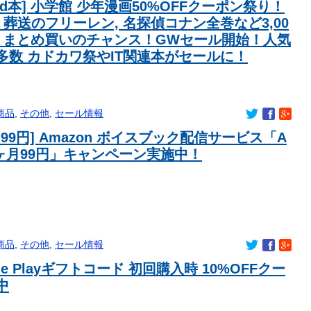
led本] 小学館 少年漫画50%OFFクーポン祭り！
 葬送のフリーレン, 名探偵コナン全巻など3,00
！まとめ買いのチャンス！GWセール開始！人気
多数 カドカワ祭やIT関連本がセールに！
商品
,
その他
,
セール情報
月99円] Amazon ボイスブック配信サービス「A
e 3ヶ月99円」キャンペーン実施中！
商品
,
その他
,
セール情報
le Playギフトコード 初回購入時 10%OFFクー
中