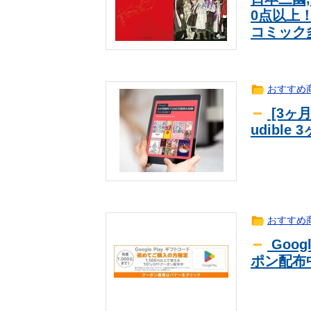
アップル VS マイクロソフトなら
趣味
0点以上
コミック
【疑問】葬式←まぁわかる 四十九
2ch
【動画】声優の佐倉綾音さん、ファ
ｱﾆﾒ
海外「日本が正しい！」優しい日本
海外翻訳
【ウマ娘】見てください、これが主
ｹﾞｰﾑ
おすすめ
【画像】こんな可愛い新人声優がい
芸能
[3ヶ
【画像】女さん、ハンターハンター
ｱﾆﾒ
udibl
【朗報】韓国人「世界の数学者が愛
海外翻訳
【セール】牛丼！松屋の牛めし、豚
生活
中！
これどういうこと？池袋暴走事故の
趣味
に1000ページもの法解釈書を読ん
news
【悲報】RPGのストーリーに恋と
2ch
おすすめ
Goog
ポン配布