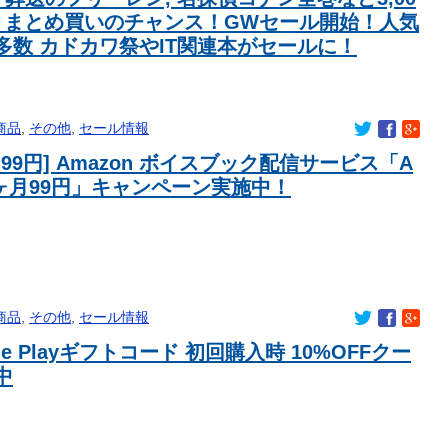
どっちが強いんや？
！まとめ買いのチャンス！GWセール開始！人気
多数 カドカワ祭やIT関連本がセールに！
日←いらねぇだろ
ンサービスも欠かさないｗｗｗｗ
人に甘える外国人に海外が大騒ぎ
君に甘やかされる女騎士の姿です。
商品
,
その他
,
セール情報
たぞ！！
月99円] Amazon ボイスブック配信サービス「A
の「解体屋ジョネス」が分かっただけでオタク扱いしてしまう
e 3ヶ月99円」キャンペーン実施中！
した日本のチョーク、社長が最後に選んだ相手」
めし、カレー、うなぎ、とんかつなどなどの冷凍食品がセール
捜査陣営、飯塚幸三受刑者を逮捕しなくていい理由を考えるため
でた模様…自民議員からも圧力
飯田圭織さん45歳の誕生日「年齢イジリはほどほどにね」 | お前も顔イジリほどほどにな！
か愛とかいらなくね？
商品
,
その他
,
セール情報
le Playギフトコード 初回購入時 10%OFFクー
中