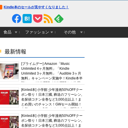
Kindle本のセールが見やすくなりました！
食品
ファッション
その他
最新情報
[プライムデー] Amazon「Music
Unlimited 4ヶ月無料」「Kindle
Unlimited 3ヶ月無料」「Audible 3ヶ月
無料」キャンペーン実施中！Kindle本半
額セール HUNTER×HUNTERなど集英
社、無職転生,幼女戦記など
[Kinled本] 小学館 少年漫画50%OFFクー
KADOKAWA、キャプテン翼100円セー
ポン祭り！日本三國, 葬送のフリーレン,
ルも！
名探偵コナン全巻など3,000点以上！ま
とめ買いのチャンス！GWセール開始！
人気コミック多数 カドカワ祭やIT関連本
カ「全部喰った」 祭り中止
「ソウルライクの恋愛ゲーム作り
【画像】こんな可愛い
がセールに！
[Kinled本] 小学館 少年漫画50%OFFクー
ました！フリーゲームです」→女
いたぞ！！
ポン祭り！日本三國, 葬送のフリーレン,
の子と会話して「弱攻撃」「強攻
撃」「パリィ」「ローリング」を
名探偵コナン全巻など3,000点以上！ま