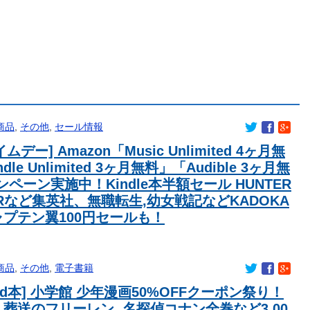
らず UEFAはボイコットの方針維持
ピオンズ初めて初めて色違い引けたから使ってあげたいんだけど
マみあって良かったから引く
中身がこちら！！！【いともものminiナル・いともも厳選‼︎沖縄旅
で粉々に 鉄筋ゼロ 当局「接着剤でくっつけただけ」「正常
って呼ばれたい
ｗｗｗｗｗｗｗｗｗｗｗｗｗ
商品
,
その他
,
セール情報
、結婚を発表！！！
ムデー] Amazon「Music Unlimited 4ヶ月無
日本は世界最大の超大国だった事実
dle Unlimited 3ヶ月無料」「Audible 3ヶ月無
った表現は完全に差別表現。メディアは放送禁止用語に指定する
ペーン実施中！Kindle本半額セール HUNTER
しい女優を選ぶなら誰になる？」
ERなど集英社、無職転生,幼女戦記などKADOKA
に発展した本当の理由がこちら…」→「昔から日本は愛されて
ャプテン翼100円セールも！
スプレや軍装の禁止を発表「厳粛で神聖なる場所」
輪銅メダルはく奪の可能性を報道！韓国が外国人審判団に不適切
商品
,
その他
,
電子書籍
れる恥ずべき状況」←これｗｗｗｗｗ
led本] 小学館 少年漫画50%OFFクーポン祭り！
）
 葬送のフリーレン, 名探偵コナン全巻など3,00