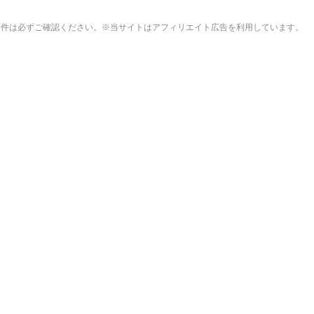
すすめのおつまに
販売条件は必ずご確認ください。※当サイトはアフィリエイト広告を利用しています。
！」ニートワイ「ったく…しゃーねーな…ｺｷｯ」→応募した結果ｗ
日本に定着させる」国家公務員月給3.51％増へ 地方公務員も
？」
勝のためFC東京と再契約
ット」一覧ｗｗｗｗｗｗｗｗｗ
に加入が決定「全力で頑張ります」（関連まとめ）
内におけるコスプレや軍装の禁止を発表
対策した結果→ちゃんと理解してて笑うｗｗｗ【タイ人の反応】
、再選の支持見返りにモロッコへ2030年W杯決勝の開催を打診か！
ればよかったのか…
で「88」分に背番号「8」サンフレッチェ広島MF川村拓夢がゴー
番組で負け属性を発揮してしまう…
の結婚式！？主役、誰？」
ね 第6話の海外反応