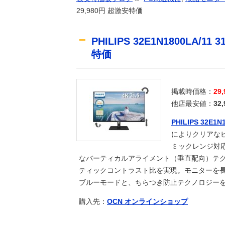
29,980円 超激安特価
海外「”京都の鳥”は良いぞ」小規
海外翻訳
1.7kmの間何度も何度も 煽り追突
趣味
PHILIPS 32E1N1800LA/
中国製自動車、不具合によりドアが
news
特価
【衝撃】ニートの末路を目撃してし
2ch
森保監督、パラグアイ戦の国歌斉唱
ｽﾎﾟｰﾂ
人はいない」【海外の反応】
【悲報】落語家「リベラルは多様性
news
る！」ｗｗｗｗｗｗｗｗｗｗｗｗｗ
掲載時価格：
29
SB上茶谷(29)7回5安打7奪三振無失
ｽﾎﾟｰﾂ
他店最安値：
32
ガキ「世界を救います」←飽きた。
ｱﾆﾒ
PHILIPS 32E1N
【訃報】名探偵コナン声優が死去 
生活
によりクリアな
【修羅場】突然、中高の友人「H」
生活
ミックレンジ対応Ul
【ポケスリ】食材とくいは59でとめ
ｹﾞｰﾑ
なバーティカルアライメント（垂直配向）テ
【悲報】思春期の娘に「キモッ」と
2ch
ティックコントラスト比を実現。モニターを
「ポケパーク カントー」初公開！6
ｹﾞｰﾑ
ブルーモードと、ちらつき防止テクノロジーを
センスが神なパロディHビデオｗｗ
news
購入先：
OCN オンラインショップ
夫・ひろゆき氏に西村ゆか氏が“離婚
2ch
激怒「信頼関係が保てない状態で夫
再公開済み記事リスト（7月2日更新
ｱﾆﾒ