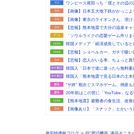
ワンピース尾田っち「僕とその辺の
ｱﾆﾒ
【画像】日本五大地下鉄がかっこよ
2ch
【画像】東京のライオンさん、溶け
2ch
【悲報】熊本地震で大分の温泉キャ
2ch
「ソウルライクの恋愛ゲーム作りま
ｹﾞｰﾑ
撃」「パリィ」「ローリング」を選
韓国メディア「経済成長していると
news
った」……韓国の内需不況は根強い
【悲報】ショベルカー、ガチで吸い
news
【悲報】恋人がいる率、ちょっと異
2ch
韓国人「日本で道に迷ったら無料案
海外翻訳
韓国人「熊本地震で見る日本の土木
海外翻訳
うのを見ると日本人は何か適当に作
”サ終” 相次ぐスマホゲーム、倒産
趣味
に
20年前はこの世に「YouTube」
趣味
【熊本地震】避難者の食生活、改善
news
【画像あり】「スナック」とかいう
2ch
恐竜を絶滅させた小惑星、衝突時に
趣味
フジテレビが金の卵を産む鶏を自ら
news
ってしまい……
激安特価板ブログ
≫
PC周辺機器
,
液晶モニタ
【動画】移民受け入れ派のパヨおば
2ch