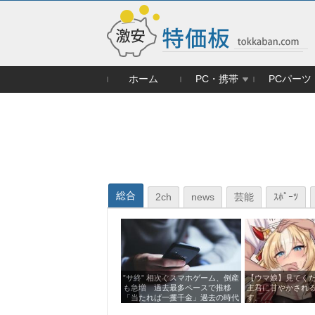
ホーム
PC・携帯
PCパーツ
総合
2ch
news
芸能
ｽﾎﾟｰﾂ
”サ終” 相次ぐスマホゲーム、倒産
【ウマ娘】見てく
も急増 過去最多ペースで推移
主君に甘やかされ
「当たれば一攫千金」過去の時代
す。
に