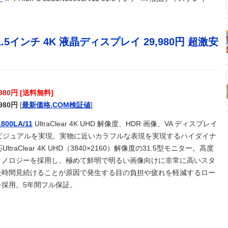
模だけどお勧めな日本の観光名所／お店に対する海外の反応
11 31.5インチ 4K 液晶ディスプレイ 29,980円 超激安
勝手に開いてしまう件
まった
で涙！中国人「尊敬に値する」「中国に彼のような使命感を持つ
を認めろ！と言いながら自分達と違う意見には執拗に攻撃してく
ｗ
,980円 [送料無料]
点
,980円
[
最新価格.COM検証値
]
おっさんにしろ
1800LA/11
UltraClear 4K UHD 解像度、HDR 画像、VA ディスプレイ
→ 今トンデモナイことになってる・・・
ビジュアルを実現。実物に近いカラフルな表現を実現するハイダイナ
から訴状が届いた私 → 夫と私、さらにいずれも同じ学校の生徒
で、クラス委員を務めた人たちが訴えられた → その理由が・・・
traClear 4K UHD（3840×2160）解像度の31.5型モニター。高度
てるが妥協だとしてもAAxはやめたほうがいいな…
クノロジーを採用し、極めて鮮明で明るい画像向けに非常に高いスタ
言われたお父さん、グレる
長時間見続けることが原因で発生する目の負担や疲れを軽減するロー
00匹を超えるポケモンたちが暮らす世界が凄かった
採用。5年間フル保証。
ｗｗｗｗｗ
”を提示 「ひろゆき＆いずみ新党（仮）」の届け出を知らされず
婦を続けるのは無理」
）