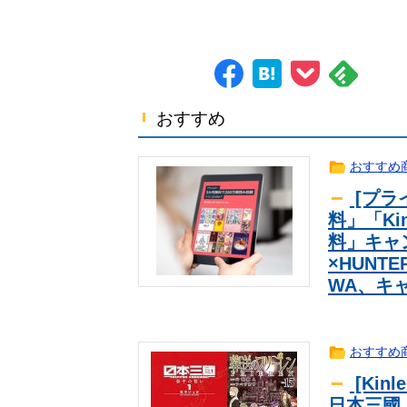
FIFA会長の謝罪、辞任要求は収ま
【ポケチャン】バンクなしでチャン
ｹﾞｰﾑ
こいつの使い方よく分からない…
【ウマ娘】水着フサパンはギャルマ
ｹﾞｰﾑ
【AKB48】伊藤百花さんのカバンの
芸能
行の必須アイテムをご紹介♡】
【悲報】中国、橋の欄干が強風一発
news
おすすめ
で、品質問題はない」
【ウマ娘】ドリジャやステゴにパパ
ｹﾞｰﾑ
幽☆遊☆白書（全19巻）←これｗ
ｱﾆﾒ
おすすめ
声優でMリーガーの伊達朱里紗さん
ｱﾆﾒ
[プライ
大東亜共栄圏が完成していたら今頃
news
料」「Kin
パヨ「れいわ信者、れいわ知能とい
news
料」キャン
べき」
アメリカ「お前らの国の史上最も美
海外翻訳
×HUNT
韓国人「日本がここまでの観光大国
海外翻訳
WA、キ
た…（ﾌﾞﾙﾌﾞﾙ」＝韓国の反応
【英断】靖国神社、境内におけるコ
news
シカ「全部喰った」 祭り中止
趣味
韓国人「欧州メディアがロンドン五
海外翻訳
おすすめ
接待をした疑い」
韓国現地メディア「4強神話も疑わ
ｽﾎﾟｰﾂ
[Kin
【勝利】西武ファン集合（2026.8.8
ｽﾎﾟｰﾂ
日本三國,