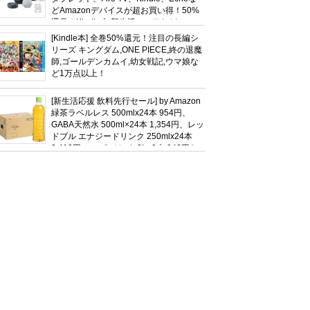
どAmazonデバイスが超お買い得！50%
還元！Kindle本 新生活フェアなど！
[Kindle本] 全巻50%還元！注目の長編シ
リーズ キングダム,ONE PIECE,終の退魔
師,ゴールデンカムイ,幼女戦記,ウマ娘な
ど1万点以上！
[新生活応援 飲料先行セール] by Amazon
緑茶ラベルレス 500mlx24本 954円、
GABA天然水 500ml×24本 1,354円、レッ
ドブル エナジードリンク 250mlx24本
3,412円、い･ろ･は･す 2L×8本 846円な
ど飲料セール