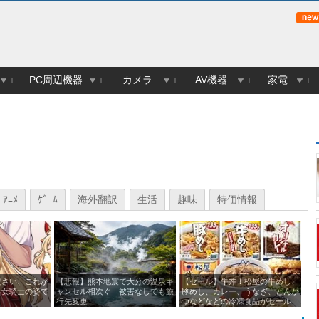
PC周辺機器
カメラ
AV機器
家電
ｱﾆﾒ
ｹﾞｰﾑ
海外翻訳
生活
趣味
特価情報
ださい、これが
【悲報】熊本地震で大分の温泉キ
【セール】牛丼！松屋の牛めし、
シ
る女騎士の姿で
ャンセル相次ぐ 被害なしでも旅
豚めし、カレー、うなぎ、とんか
行先変更
つなどなどの冷凍食品がセール
中！