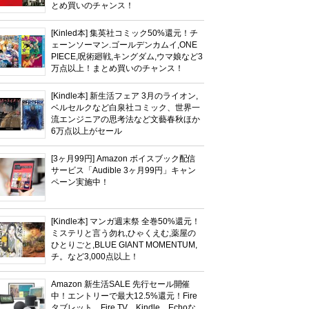
選ぶガチでダークソウルなんだが
とめ買いのチャンス！
ｗｗｗｗｗ
[Kinled本] 集英社コミック50%還元！チ
ェーンソーマン.ゴールデンカムイ,ONE
PIECE,呪術廻戦,キングダム,ウマ娘など3
万点以上！まとめ買いのチャンス！
[Kindle本] 新生活フェア 3月のライオン,
ベルセルクなど白泉社コミック、世界一
流エンジニアの思考法など文藝春秋ほか
6万点以上がセール
[3ヶ月99円] Amazon ボイスブック配信
サービス「Audible 3ヶ月99円」キャン
ペーン実施中！
[Kindle本] マンガ週末祭 全巻50%還元！
ミステリと言う勿れ,ひゃくえむ,薬屋の
ひとりごと,BLUE GIANT MOMENTUM,
チ。など3,000点以上！
Amazon 新生活SALE 先行セール開催
中！エントリーで最大12.5%還元！Fire
タブレット、Fire TV、Kindle、Echoな