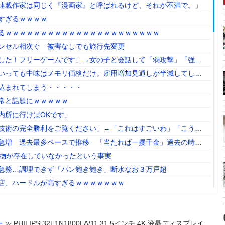
連載作家は同じく『漫画家』と呼ばれるけど、それが不満で。」
すぎるｗｗｗｗ
るｗｗｗｗｗｗｗｗｗｗｗｗｗｗｗｗｗｗｗｗｗｗ
ンセル相次ぐ 被害なしでも旅行先変更
した！フリーゲームです」→女の子と会話して「弱攻撃」「強攻
ぶガチでダークソウルなんだがｗｗｗｗｗ
いっても中味はメモリ価格だけ。雇用増加見通しが半減してしま
状況っすね
込まれてしまう・・・・・
常と話題にｗｗｗｗｗ
内所に行けばOKです」
技術の完全勝利をご覧ください」→「これはすごいわ」「こうい
る感じがしない・・・」「あれがまさに経験値である」
も急増 過去最多ペースで推移 「当たれば一攫千金」過去の時代
なる物が存在していなかったという事実
急務…調理できず「パン飽き飽き」断水なお３万戸超
店、ハードルが高すぎるｗｗｗｗｗｗｗ
発生した熱が地上を焼き尽くしていた可能性
絞め殺した模様、社運を賭けたドル箱コンテンツが御蔵入りにな
ー
≫ PHILIPS 32E1N1800LA/11 31.5インチ 4K 液晶ディスプレイ
、自分の家に来られたら全力で拒否るｗｗｗｗｗｗｗｗｗｗ