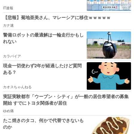
IT速報
【悲報】菊地亜美さん、マレーシアに移住ｗｗｗｗｗ
カナ速
警備ロボットの最適解は一輪走行かもし
れない
カラパイア
現金一切使わず2年が経過したけど質問
ある？
カオスちゃんねる
実証実験都市「ウーブン・シティ」が一般の居住希望者の募集
開始 すでにトヨタ関係者が居住
ゆめ痛
たこ焼きのタコ、何かで代替できないも
のか