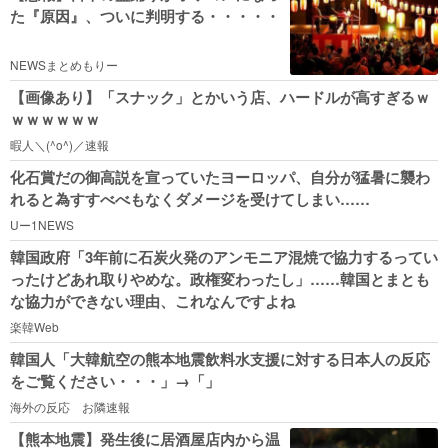
た『原因』、ついに判明する・・・・・
NEWSまとめもりー
【画像あり】「スナック」とかいう店、ハードルが高すぎるｗ
ｗｗｗｗｗｗ
暇人＼(^o^)／速報
化石賞だの御高説を宣っていたヨーロッパ、自分が猛暑に襲わ
れると為すすべべもなくダメージを受けてしまい……
Uー1NEWS
韓国政府「3年前に石炭火発のアンモニア混焼で協力するってい
ったけどあれ取りやめな。政権変わったし」……韓国とまとも
な協力ができない理由、これなんですよね
楽韓Web
韓国人「大韓航空の熊本地震飲料水支援に対する日本人の反応
をご覧ください・・・」→「」
海外の反応 お隣速報
【熊本地震】発生後に居酒屋店内から温