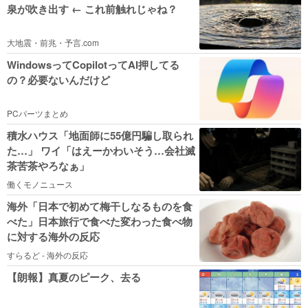
泉が吹き出す ← これ前触れじゃね？
大地震・前兆・予言.com
WindowsってCopilotってAI押してる
の？必要ないんだけど
PCパーツまとめ
積水ハウス「地面師に55億円騙し取られ
た…」 ワイ「はえーかわいそう…会社滅
茶苦茶やろなぁ」
働くモノニュース
海外「日本で初めて梅干しなるものを食
べた」日本旅行で食べた変わった食べ物
に対する海外の反応
すらるど - 海外の反応
【朗報】真夏のピーク、去る