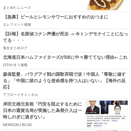
まとめたニュース
【急募】ビールとレモンサワーにおすすめのおつまに
エレファント速報
【訃報】名探偵コナン声優が死去 → 今トンデモナイことになっ
てる・・・
鬼女まとめログ
北海道日本ハムファイターズがSBに中々勝ててない理由←これ
日刊やきう速報
森保監督、パラグアイ戦の国歌斉唱で涙！中国人「尊敬に値す
る」「中国に彼のような使命感を持つ人はいない」【海外の反
応】
アブロードチャンネル
岸田文雄元首相「円安を阻止するために
日米の通貨当局が実施した為替介入は一
時しのぎに過ぎない」
NEWSOKU BLOG