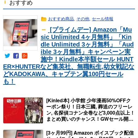
おすすめ
おすすめ商品
,
その他
,
セール情報
[プライムデー] Amazon「Mu
sic Unlimited 4ヶ月無料」「Kin
dle Unlimited 3ヶ月無料」「Aud
ible 3ヶ月無料」キャンペーン実
施中！Kindle本半額セール HUNT
ER×HUNTERなど集英社、無職転生,幼女戦記な
どKADOKAWA、キャプテン翼100円セール
も！
[Kinled本] 小学館 少年漫画50%OFFク
ーポン祭り！日本三國, 葬送のフリーレ
ン, 名探偵コナン全巻など3,000点以上！
まとめ買いのチャンス！GWセール開
始！人気コミック多数 カドカワ祭やIT
関連本がセールに！
[3ヶ月99円] Amazon ボイスブック配信