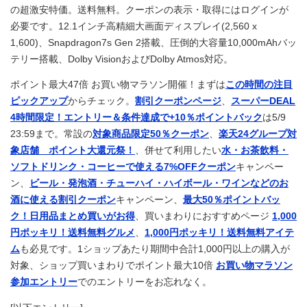
の超激安特価。送料無料。クーポンの表示・取得にはログインが
必要です。12.1インチ高精細大画面ディスプレイ(2,560 x
1,600)、Snapdragon7s Gen 2搭載、圧倒的大容量10,000mAhバッ
テリー搭載、Dolby VisionおよびDolby Atmos対応。
ポイント最大47倍 お買い物マラソン開催！まずは
この時間の注目
ピックアップ
からチェック。
割引クーポンページ
、
スーパーDEAL
4時間限定！エントリー＆条件達成で+10％ポイントバック
は5/9
23:59まで。常設の
対象商品限定50％クーポン
、
楽天24グループ対
象店舗 ポイント大還元祭！
、併せて利用したい
水・お茶飲料・
ソフトドリンク・コーヒーで使える7%OFFクーポン
キャンペー
ン、
ビール・発泡酒・チューハイ・ハイボール・ワインなどのお
酒に使える割引クーポン
キャンペーン、
最大50％ポイントバッ
ク！日用品まとめ買いがお得
、買いまわりにおすすめページ
1,000
円ポッキリ！送料無料グルメ
、
1,000円ポッキリ！送料無料アイテ
ム
も必見です。1ショップあたり期間中合計1,000円以上の購入が
対象、ショップ買いまわりでポイント最大10倍
お買い物マラソン
参加エントリー
でのエントリーをお忘れなく。