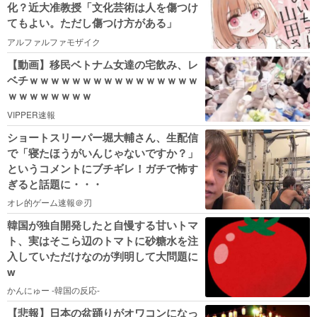
化？近大准教授「文化芸術は人を傷つけ
てもよい。ただし傷つけ方がある」
アルファルファモザイク
【動画】移民ベトナム女達の宅飲み、レ
ベチｗｗｗｗｗｗｗｗｗｗｗｗｗｗｗｗ
ｗｗｗｗｗｗｗｗ
VIPPER速報
ショートスリーパー堀大輔さん、生配信
で「寝たほうがいんじゃないですか？」
というコメントにブチギレ！ガチで怖す
ぎると話題に・・・
オレ的ゲーム速報＠刃
韓国が独自開発したと自慢する甘いトマ
ト、実はそこら辺のトマトに砂糖水を注
入していただけなのが判明して大問題に
w
かんにゅー -韓国の反応-
【悲報】日本の盆踊りがオワコンになっ