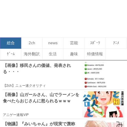
総合
2ch
news
芸能
ｽﾎﾟｰﾂ
ｱﾆﾒ
ｹﾞｰﾑ
海外翻訳
生活
趣味
特価情報
【画像】移民さんの価値、発表され
る・・・
【2ch】ニュー速クオリティ
【画像】山ガールさん、山でラーメンを
食べたらおじさんに怒られるｗｗｗ
アニゲー速報VIP
【物議】『みいちゃん』が現実で蔑称