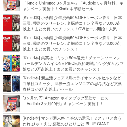
「Kindle Unlimited 3ヶ月無料」「Audible 3ヶ月無料」キ
ャンペーン実施中！Kindle本半額セール
HUNTER×HUNTERなど集英社、無職転生,幼女戦記など
[Kinled本] 小学館 少年漫画50%OFFクーポン祭り！日本
KADOKAWA、キャプテン翼100円セールも！
三國, 葬送のフリーレン, 名探偵コナン全巻など3,000点
以上！まとめ買いのチャンス！GWセール開始！人気コ
ミック多数 カドカワ祭やIT関連本がセールに！
[Kinled本] 小学館 少年漫画50%OFFクーポン祭り！日本
三國, 葬送のフリーレン, 名探偵コナン全巻など3,000点
以上！まとめ買いのチャンス！
[Kinled本] 集英社コミック50%還元！チェーンソーマン.
ゴールデンカムイ,ONE PIECE,呪術廻戦,キングダム,ウマ
娘など3万点以上！まとめ買いのチャンス！
[Kindle本] 新生活フェア 3月のライオン,ベルセルクなど
白泉社コミック、世界一流エンジニアの思考法など文藝
春秋ほか6万点以上がセール
[3ヶ月99円] Amazon ボイスブック配信サービス
「Audible 3ヶ月99円」キャンペーン実施中！
[Kindle本] マンガ週末祭 全巻50%還元！ミステリと言う
勿れ,ひゃくえむ,薬屋のひとりごと,BLUE GIANT