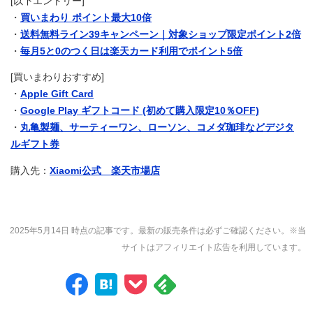
[以下エントリー]
・
買いまわり ポイント最大10倍
・
送料無料ライン39キャンペーン｜対象ショップ限定ポイント2倍
・
毎月5と0のつく日は楽天カード利用でポイント5倍
[買いまわりおすすめ]
・
Apple Gift Card
・
Google Play ギフトコード (初めて購入限定10％OFF)
・
丸亀製麺、サーティーワン、ローソン、コメダ珈琲などデジタ
ルギフト券
購入先：
Xiaomi公式 楽天市場店
2025年5月14日 時点の記事です。最新の販売条件は必ずご確認ください。※当
サイトはアフィリエイト広告を利用しています。