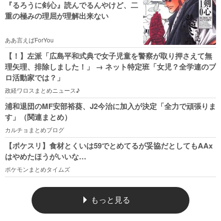
『るろうに剣心』読んでるんやけど、二
重の極みの理屈が理解出来ない
ああ言えばForYou
【！】左派「広島平和式典で女子児童を警察が取り押さえて無
理矢理、排除しました！」 → ネット特定班「女児？全学連のプ
ロ活動家では？」
政経ワロスまとめニュース♪
浦和退団のMF安部裕葵、J2今治に加入が決定「全力で頑張りま
す」（関連まとめ）
カルチョまとめブログ
【ポケスリ】食材とくいは59でとめてるが妥協だとしてもAAx
はやめたほうがいいな…
ポケモンまとめタイムズ
もっと見る