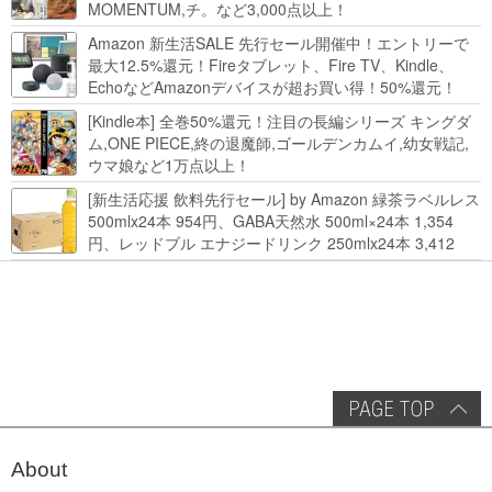
MOMENTUM,チ。など3,000点以上！
Amazon 新生活SALE 先行セール開催中！エントリーで
最大12.5%還元！Fireタブレット、Fire TV、Kindle、
EchoなどAmazonデバイスが超お買い得！50%還元！
Kindle本 新生活フェアなど！
[Kindle本] 全巻50%還元！注目の長編シリーズ キングダ
ム,ONE PIECE,終の退魔師,ゴールデンカムイ,幼女戦記,
ウマ娘など1万点以上！
[新生活応援 飲料先行セール] by Amazon 緑茶ラベルレス
500mlx24本 954円、GABA天然水 500ml×24本 1,354
円、レッドブル エナジードリンク 250mlx24本 3,412
円、い･ろ･は･す 2L×8本 846円など飲料セール
About