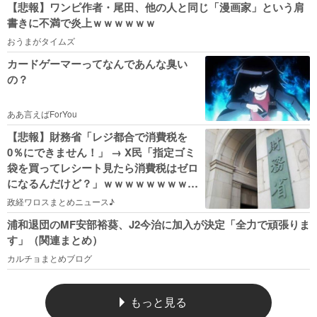
【悲報】ワンピ作者・尾田、他の人と同じ「漫画家」という肩
書きに不満で炎上ｗｗｗｗｗｗ
おうまがタイムズ
カードゲーマーってなんであんな臭い
の？
ああ言えばForYou
【悲報】財務省「レジ都合で消費税を
0％にできません！」 → X民「指定ゴミ
袋を買ってレシート見たら消費税はゼロ
になるんだけど？」ｗｗｗｗｗｗｗｗｗ
ｗｗｗｗｗ
政経ワロスまとめニュース♪
浦和退団のMF安部裕葵、J2今治に加入が決定「全力で頑張りま
す」（関連まとめ）
カルチョまとめブログ
もっと見る