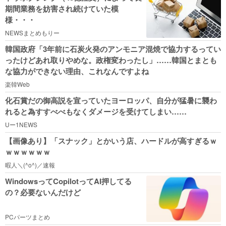
期間業務を妨害され続けていた模
様・・・
NEWSまとめもりー
韓国政府「3年前に石炭火発のアンモニア混焼で協力するってい
ったけどあれ取りやめな。政権変わったし」……韓国とまとも
な協力ができない理由、これなんですよね
楽韓Web
化石賞だの御高説を宣っていたヨーロッパ、自分が猛暑に襲わ
れると為すすべべもなくダメージを受けてしまい……
Uー1NEWS
【画像あり】「スナック」とかいう店、ハードルが高すぎるｗ
ｗｗｗｗｗｗ
暇人＼(^o^)／速報
WindowsってCopilotってAI押してる
の？必要ないんだけど
PCパーツまとめ