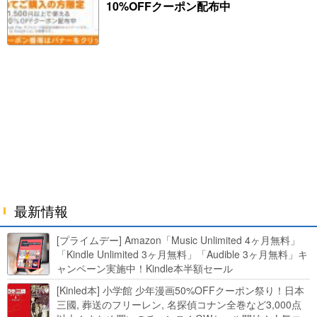
10%OFFクーポン配布中
最新情報
[プライムデー] Amazon「Music Unlimited 4ヶ月無料」
「Kindle Unlimited 3ヶ月無料」「Audible 3ヶ月無料」キ
ャンペーン実施中！Kindle本半額セール
HUNTER×HUNTERなど集英社、無職転生,幼女戦記など
[Kinled本] 小学館 少年漫画50%OFFクーポン祭り！日本
KADOKAWA、キャプテン翼100円セールも！
三國, 葬送のフリーレン, 名探偵コナン全巻など3,000点