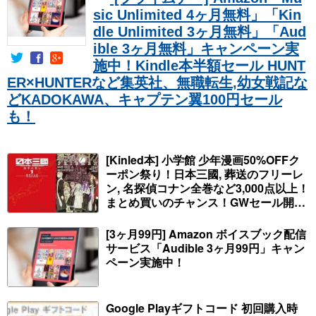
sic Unlimited 4ヶ月無料」「Kin
dle Unlimited 3ヶ月無料」「Aud
ible 3ヶ月無料」キャンペーン実
施中！Kindle本半額セール HUNT
ER×HUNTERなど集英社、無職転生,幼女戦記な
どKADOKAWA、キャプテン翼100円セール
も！
[Kinled本] 小学館 少年漫画50%OFFク
ーポン祭り！日本三國, 葬送のフリーレ
ン, 名探偵コナン全巻など3,000点以上！
まとめ買いのチャンス！GWセール開
始！人気コミック多数 カドカワ祭やIT
関連本がセールに！
[3ヶ月99円] Amazon ボイスブック配信
サービス「Audible 3ヶ月99円」キャン
ペーン実施中！
Google Playギフトコード 初回購入時