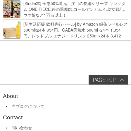
Kindle本 新生活フェアなど！
[Kindle本] 全巻50%還元！注目の長編シリーズ キングダ
ム,ONE PIECE,終の退魔師,ゴールデンカムイ,幼女戦記,
ウマ娘など1万点以上！
[新生活応援 飲料先行セール] by Amazon 緑茶ラベルレス
500mlx24本 954円、GABA天然水 500ml×24本 1,354
円、レッドブル エナジードリンク 250mlx24本 3,412
円、い･ろ･は･す 2L×8本 846円など飲料セール
About
当ブログについて
Contact
問い合わせ