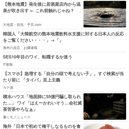
【熊本地震】発生後に居酒屋店内から温
泉が吹き出す ← これ前触れじゃね？
大地震・前兆・予言.com
韓国人「大韓航空の熊本地震飲料水支援に対する日本人の反応
をご覧ください・・・」→「」
海外の反応 お隣速報
SES10年目のワイ、転職するか迷う
IT速報
【スマホ】急増する「自分の頭で考えない子」。すぐ検索が当
たり前に 「タイパ」至上主義
カナ速
積水ハウス「地面師に55億円騙し取られ
た…」 ワイ「はえーかわいそう…会社滅
茶苦茶やろなぁ」
働くモノニュース
海外「日本で初めて梅干しなるものを食