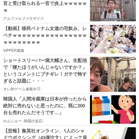
言と受け取られる一言で炎上ｗｗｗｗｗ
ｗ
アルファルファモザイク
【動画】移民ベトナム女達の宅飲み、レ
ベチｗｗｗｗｗｗｗｗｗｗｗｗｗｗｗｗ
ｗｗｗｗｗｗｗｗ
VIPPER速報
ショートスリーパー堀大輔さん、生配信
で「寝たほうがいんじゃないですか？」
というコメントにブチギレ！ガチで怖す
ぎると話題に・・・
オレ的ゲーム速報＠刃
韓国人「人間冷蔵庫は日本が作ったから
絶対に売れないと思ったのに、既に200
台も売れたんだそうです…」
かんにゅー -韓国の反応-
【悲報】集英社オンライン、1人のシャ
ドウボクシング（43億注文）によって長