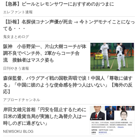
【急募】ビールとレモンサワーにおすすめのおつまに
エレファント速報
【訃報】名探偵コナン声優が死去 → 今トンデモナイことになっ
てる・・・
鬼女まとめログ
阪神 小谷野栄一、片山大樹コーチが体
調不良でベンチ外、2軍からコーチ合
流 接触者はマスク姿も
日刊やきう速報
森保監督、パラグアイ戦の国歌斉唱で涙！中国人「尊敬に値す
る」「中国に彼のような使命感を持つ人はいない」【海外の反
応】
アブロードチャンネル
岸田文雄元首相「円安を阻止するために
日米の通貨当局が実施した為替介入は一
時しのぎに過ぎない」
NEWSOKU BLOG