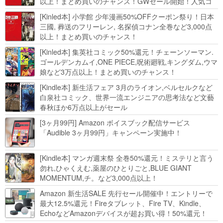
以上！まとめ買いのチャンス！GWセール開始！人気コ
ミック多数 カドカワ祭やIT関連本がセールに！
[Kinled本] 小学館 少年漫画50%OFFクーポン祭り！日本
三國, 葬送のフリーレン, 名探偵コナン全巻など3,000点
以上！まとめ買いのチャンス！
[Kinled本] 集英社コミック50%還元！チェーンソーマン.
ゴールデンカムイ,ONE PIECE,呪術廻戦,キングダム,ウマ
娘など3万点以上！まとめ買いのチャンス！
[Kindle本] 新生活フェア 3月のライオン,ベルセルクなど
白泉社コミック、世界一流エンジニアの思考法など文藝
春秋ほか6万点以上がセール
[3ヶ月99円] Amazon ボイスブック配信サービス
「Audible 3ヶ月99円」キャンペーン実施中！
[Kindle本] マンガ週末祭 全巻50%還元！ミステリと言う
勿れ,ひゃくえむ,薬屋のひとりごと,BLUE GIANT
MOMENTUM,チ。など3,000点以上！
Amazon 新生活SALE 先行セール開催中！エントリーで
最大12.5%還元！Fireタブレット、Fire TV、Kindle、
EchoなどAmazonデバイスが超お買い得！50%還元！