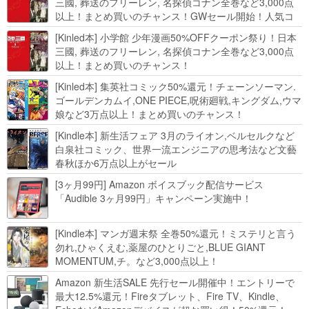
三國, 葬送のフリーレン, 名探偵コナン全巻など3,000点
以上！まとめ買いのチャンス！GWセール開始！人気コ
ミック多数 カドカワ祭やIT関連本がセールに！
[Kinled本] 小学館 少年漫画50%OFFクーポン祭り！日本
三國, 葬送のフリーレン, 名探偵コナン全巻など3,000点
以上！まとめ買いのチャンス！
[Kinled本] 集英社コミック50%還元！チェーンソーマン.
ゴールデンカムイ,ONE PIECE,呪術廻戦,キングダム,ウマ
娘など3万点以上！まとめ買いのチャンス！
[Kindle本] 新生活フェア 3月のライオン,ベルセルクなど
白泉社コミック、世界一流エンジニアの思考法など文藝
春秋ほか6万点以上がセール
[3ヶ月99円] Amazon ボイスブック配信サービス
「Audible 3ヶ月99円」キャンペーン実施中！
[Kindle本] マンガ週末祭 全巻50%還元！ミステリと言う
勿れ,ひゃくえむ,薬屋のひとりごと,BLUE GIANT
MOMENTUM,チ。など3,000点以上！
Amazon 新生活SALE 先行セール開催中！エントリーで
最大12.5%還元！Fireタブレット、Fire TV、Kindle、