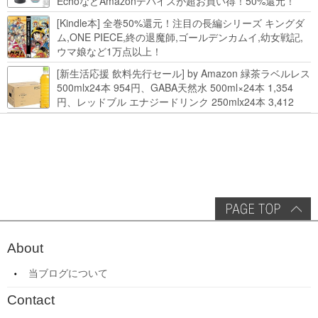
EchoなどAmazonデバイスが超お買い得！50%還元！
Kindle本 新生活フェアなど！
[Kindle本] 全巻50%還元！注目の長編シリーズ キングダ
ム,ONE PIECE,終の退魔師,ゴールデンカムイ,幼女戦記,
ウマ娘など1万点以上！
[新生活応援 飲料先行セール] by Amazon 緑茶ラベルレス
500mlx24本 954円、GABA天然水 500ml×24本 1,354
円、レッドブル エナジードリンク 250mlx24本 3,412
円、い･ろ･は･す 2L×8本 846円など飲料セール
About
当ブログについて
Contact