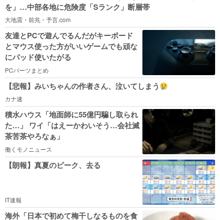
を」…中部各地に危険度「Sランク」断層帯
大地震・前兆・予言.com
友達とPCで遊んでるんだがキーボード
とマウス使った方がいいゲームでも頑な
にパッド使いたがる
PCパーツまとめ
【悲報】みいちゃんの作者さん、泣いてしまう
カナ速
積水ハウス「地面師に55億円騙し取られ
た…」 ワイ「はえーかわいそう…会社滅
茶苦茶やろなぁ」
働くモノニュース
【朗報】真夏のピーク、去る
IT速報
海外「日本で初めて梅干しなるものを食