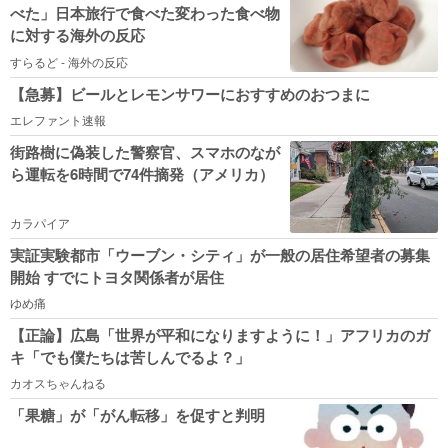
べた」日本旅行で食べた変わった食べ物
に対する海外の反応
すらるど - 海外の反応
【急募】ビールとレモンサワーにおすすめのおつまに
エレファント速報
街路樹に偽装した警察官、スマホのなが
ら運転を6時間で74件摘発（アメリカ）
カラパイア
実証実験都市「ウーブン・シティ」が一般の居住希望者の募集
開始 すでにトヨタ関係者が居住
ゆめ痛
【正論】広島「世界が平和になりますように！」アフリカのガ
キ「でも僕たちは苦しんでるよ？」
カオスちゃんねる
「果糖」が「がん転移」を促すと判明