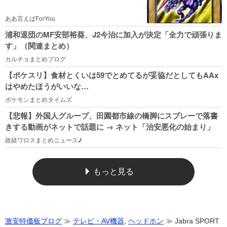
ああ言えばForYou
浦和退団のMF安部裕葵、J2今治に加入が決定「全力で頑張りま
す」（関連まとめ）
カルチョまとめブログ
【ポケスリ】食材とくいは59でとめてるが妥協だとしてもAAx
はやめたほうがいいな…
ポケモンまとめタイムズ
【悲報】外国人グループ、田園都市線の橋脚にスプレーで落書
きする動画がネットで話題に → ネット「治安悪化の始まり」
政経ワロスまとめニュース♪
もっと見る
激安特価板ブログ
≫
テレビ・AV機器
,
ヘッドホン
≫ Jabra SPORT