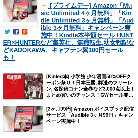
[プライムデー] Amazon「Mu
sic Unlimited 4ヶ月無料」「Kin
dle Unlimited 3ヶ月無料」「Aud
ible 3ヶ月無料」キャンペーン実
施中！Kindle本半額セール HUNT
ER×HUNTERなど集英社、無職転生,幼女戦記な
どKADOKAWA、キャプテン翼100円セール
も！
[Kinled本] 小学館 少年漫画50%OFFク
ーポン祭り！日本三國, 葬送のフリーレ
ン, 名探偵コナン全巻など3,000点以上！
まとめ買いのチャンス！GWセール開
始！人気コミック多数 カドカワ祭やIT
関連本がセールに！
[3ヶ月99円] Amazon ボイスブック配信
サービス「Audible 3ヶ月99円」キャン
ペーン実施中！