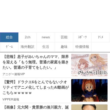
総合
2ch
news
芸能
ｽﾎﾟｰﾂ
ｱﾆﾒ
ｹﾞｰﾑ
海外翻訳
生活
趣味
特価情報
【悲報】息子がみいちゃんのママ、限界
を迎える「もう無理。普通の家庭を築き
たい。普通の子育てをしたい。」
アニゲー速報VIP
【驚愕】ドラクエ6をとんでもないクオ
リティでアニメ化してしまったAI動画が
こちらｗｗｗｗｗ
VIPPER速報
【画像】元大関・貴景勝の湊川親方、誕