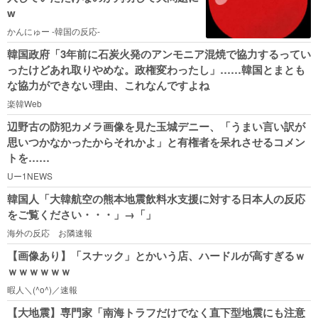
w
かんにゅー -韓国の反応-
韓国政府「3年前に石炭火発のアンモニア混焼で協力するってい
ったけどあれ取りやめな。政権変わったし」……韓国とまとも
な協力ができない理由、これなんですよね
楽韓Web
辺野古の防犯カメラ画像を見た玉城デニー、「うまい言い訳が
思いつかなかったからそれかよ」と有権者を呆れさせるコメン
トを……
Uー1NEWS
韓国人「大韓航空の熊本地震飲料水支援に対する日本人の反応
をご覧ください・・・」→「」
海外の反応 お隣速報
【画像あり】「スナック」とかいう店、ハードルが高すぎるｗ
ｗｗｗｗｗｗ
暇人＼(^o^)／速報
【大地震】専門家「南海トラフだけでなく直下型地震にも注意