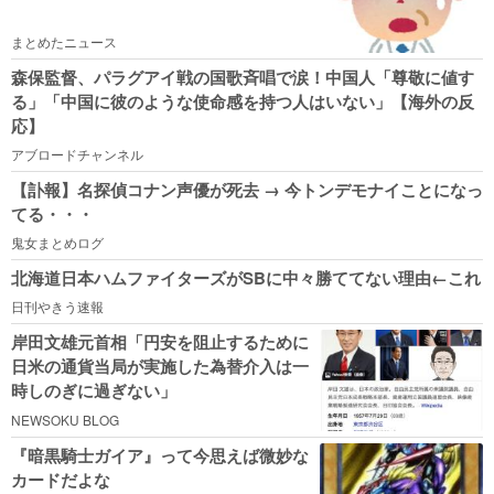
まとめたニュース
森保監督、パラグアイ戦の国歌斉唱で涙！中国人「尊敬に値す
る」「中国に彼のような使命感を持つ人はいない」【海外の反
応】
アブロードチャンネル
【訃報】名探偵コナン声優が死去 → 今トンデモナイことになっ
てる・・・
鬼女まとめログ
北海道日本ハムファイターズがSBに中々勝ててない理由←これ
日刊やきう速報
岸田文雄元首相「円安を阻止するために
日米の通貨当局が実施した為替介入は一
時しのぎに過ぎない」
NEWSOKU BLOG
『暗黒騎士ガイア』って今思えば微妙な
カードだよな