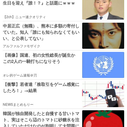
生日を迎え『誰！？』と話題にｗｗｗ
【2ch】ニュー速クオリティ
中居正広（無職）、熊本に多額の寄付し
ていた。知人「誰にも知られなくてもい
い、と公表してない」
アルファルファモザイク
【画像】国連、初の女性総長が誕生か
この2人の一騎打ちになりそう
オレ的ゲーム速報＠刃
【衝撃】若者達「株取引をゲーム感覚に
したろ！」→結果
NEWSまとめもりー
韓国が独自開発したと自慢する甘いトマ
ト、実はそこら辺のトマトに砂糖水を注
入していただけなのが判明して大問題に