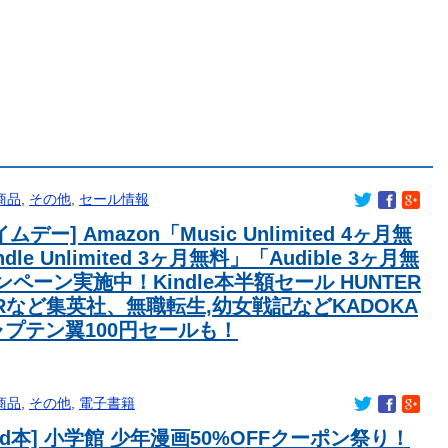
に向けてアプデ計画
想
画検討へ 茨城県有識者会議初会合 公設民営で整備方針
おもろい作品ｗｗｗ
たよな
生に「原爆を持たないと負ける」「核を持たず日本を守れます
商品
,
その他
,
セール情報
本新聞社説「愚かな核抑止論を許さぬ」
を捉えた画像を見せてくれ」
ムデー] Amazon「Music Unlimited 4ヶ月無
った女性天皇。日本皇族に韓半島の男の血が入る可能性がゼロ
dle Unlimited 3ヶ月無料」「Audible 3ヶ月無
んでいいの…？」
ペーン実施中！Kindle本半額セール HUNTER
わいいｗｗｗｗ
ERなど集英社、無職転生,幼女戦記などKADOKA
空港、海外旅行客で混雑
ャプテン翼100円セールも！
届かない(´；ω；｀)
自民党議員9人が判明ｗｗｗｗｗｗ
ツの病院食のあまりの差に海外が大騒ぎ
商品
,
その他
,
電子書籍
女子高校生マネージャーが見つかり話題に！」→「青春のワンシ
led本] 小学館 少年漫画50%OFFクーポン祭り！