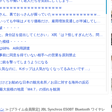
ゃくちゃ働いて老人たちを笑顔にしてしまう
ｗｗｗｗｗｗｗｗｗｗｗｗｗｗｗｗｗｗ
さん、裏でおっさんが握っていたｗｗｗｗｗｗｗｗｗｗｗｗｗｗ
いっても中味はメモリ価格だけ。雇用増加見通しが半減してしま
状況っすね
破・・・・・
した。身分証を提出してください」 X民「は？怪しすぎんだろ。問い
する・・・
た模様・・・・・
Tは68% AI利用調査
事前に同意を得ていない相手への営業を原則禁止
に銃を撃ってしまうようになる
が大人気なのに、Kポップは人気がなくなってるみたいです…」
模だけどお勧めな日本の観光名所／お店に対する海外の反応
最大規模の地震「M4.7」の揺れを観測
（時価40万円相当）畑から盗んだ疑いで男を逮捕へ
行為は絶対にない」→韓国人「一番重要なのは2002年なのにそこ
逃れが本当にひどい・・・」
ホン
≫ [プライム会員限定] JBL Synchros E50BT Bluetooth ワイヤレ
店、ハードルが高すぎるｗｗｗｗｗｗｗ