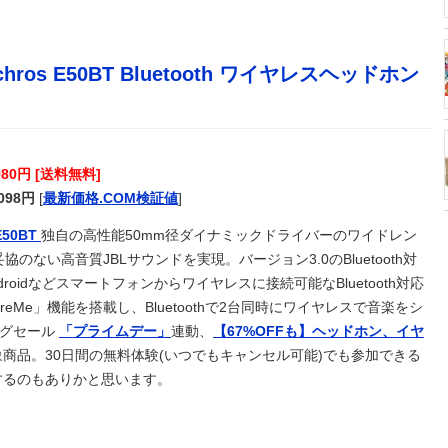
00匹を超えるポケモンたちが暮らす世界が凄かった
超 7月販売は125台
hros E50BT Bluetooth ワイヤレスヘッドホン
味方から背中を刺される
が反中イメージになって中国人が来なくなる！」 → 神戸市議
ｗｗｗ
歩いてきたから「お～！こんにちは！」って声かけたんや
てるが妥協だとしてもAAxはやめたほうがいいな…
980円 [送料無料]
開始wwwwww
,098円
[
最新価格.COM検証値
]
ろい作品ｗｗｗ
E50BT
独自の高性能50mm径ダイナミックドライバーのワイドレン
→ 今トンデモナイことになってる・・・
のない高音質JBLサウンドを実現。バージョン3.0のBluetooth対
俺(22)「ウソつけ、独身楽しいだろｗ」→俺(45)現在「…」
Androidなどスマートフォンからワイヤレスに接続可能なBluetooth対応
％」表明も支持率初の6割切り
Me」機能を搭載し、Bluetoothで2台同時にワイヤレスで音楽をシ
核を持たないで日本を守れますか」と中学生に詰問された結
ッグセール
「プライムデー」
連動、
【67%OFFも】ヘッドホン、イヤ
い
商品。30日間の無料体験(いつでもキャンセル可能)でも参加できる
）
するのもありかと思います。
6）が鹿児島で3月に死去していた 実娘が明かす「毒母」の素顔と
すすめのおつまに