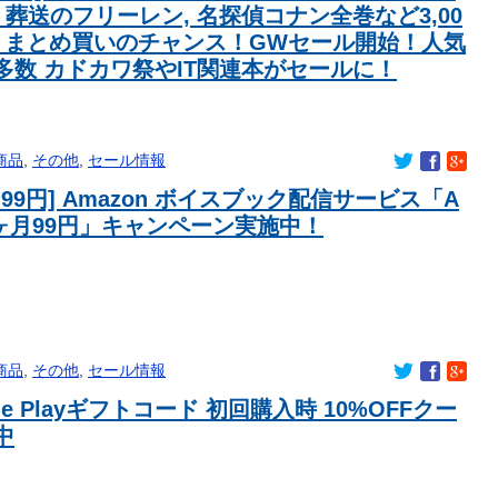
たんだが…（ﾋｴｯ
 葬送のフリーレン, 名探偵コナン全巻など3,00
！まとめ買いのチャンス！GWセール開始！人気
のでディフェンスに参加しなくていい」
多数 カドカワ祭やIT関連本がセールに！
のトラブルに悩む若者「大人に相談しても具体的に何もしてくれ
る大人をどう除外するか」
はさ 誰もが巨人ファンだったでしょ
囲まれてデレデレになる
商品
,
その他
,
セール情報
録した歴代最多観客数がこちら…」→「Kリーグとは次元が違う…
理系「水になるでしょw」文系ワイ「はぁ～…」→結果ｗｗｗ
月99円] Amazon ボイスブック配信サービス「A
e 3ヶ月99円」キャンペーン実施中！
う常にわいのツボより一歩ズレたところを押し続けてくる作品ｗ
で、選手が急に服を脱ぎ出した」
故に遭遇した事がありません、これが保険に入る必要がない答え
←大炎上でボコボコにｗｗｗｗｗｗｗｗｗｗｗ
税務署職員の男が約1億3500万円脱税 #速報 | 舟券で3億儲けとかプロやな
いと俺たち金持ちは日本から出ていく」ゾゾ前澤「出ていって下
商品
,
その他
,
セール情報
le Playギフトコード 初回購入時 10%OFFクー
中