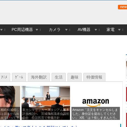
PC周辺機器
カメラ
AV機器
家電
ｱﾆﾒ
ｹﾞｰﾑ
海外翻訳
生活
趣味
特価情報
「相続税減税し
新カシマサッカースタジアム基本
Amazon「注文をキャンセルしま
【
ちは日本から出
計画検討へ 茨城県有識者会議初
した。身分証を提出してくださ
な
「出ていって下
会合 公設民営で整備方針
い」 X民「は？怪しすぎんだろ。
問い合わせするわ」→衝撃の事実
が判明する・・・