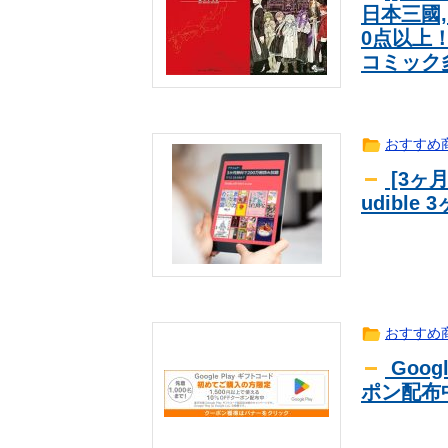
ーンみたい‥」
【ウマ娘】なんか怖い動画が流れてき
ｹﾞｰﾑ
日本三國,
0点以上
サッカークイズ「FWは点取り屋な
ｽﾎﾟｰﾂ
コミック
【トー横キッズ】家庭環境や毒親と
2ch
ない」EXIT兼近「搾取しようとす
「高齢者のテレビ離れ」 昭和の昔
生活
【画像】謎のおっさん、女性声優に
ｱﾆﾒ
おすすめ
韓国人「日本がJリーグ開幕戦で記
海外翻訳
（ﾌﾞﾙﾌﾞﾙ」＝韓国の反応
【天才】 雪が溶けると何になる？
芸能
[3ヶ
udibl
「僕のヒーローアカデミア」とかい
ｱﾆﾒ
ｗｗｗ
【朗報】韓国人「引退する審判の前
海外翻訳
「私は何年も生きていて車関連の事
趣味
です。任意保険入れ は押し付け」
news
【悲報】高橋洋一「相続税減税しな
2ch
さい」
おすすめ
Goog
ポン配布