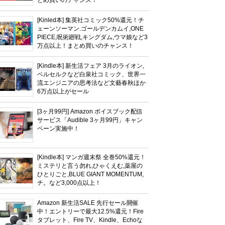
とめ買いのチャンス！
[Kinled本] 集英社コミック50%還元！チ
ェーンソーマン.ゴールデンカムイ,ONE
PIECE,呪術廻戦,キングダム,ウマ娘など3
万点以上！まとめ買いのチャンス！
[Kindle本] 新生活フェア 3月のライオン,
ベルセルクなど白泉社コミック、世界一
流エンジニアの思考法など文藝春秋ほか
6万点以上がセール
[3ヶ月99円] Amazon ボイスブック配信
サービス「Audible 3ヶ月99円」キャン
ペーン実施中！
[Kindle本] マンガ週末祭 全巻50%還元！
ミステリと言う勿れ,ひゃくえむ,薬屋の
ひとりごと,BLUE GIANT MOMENTUM,
チ。など3,000点以上！
Amazon 新生活SALE 先行セール開催
中！エントリーで最大12.5%還元！Fire
タブレット、Fire TV、Kindle、Echoな