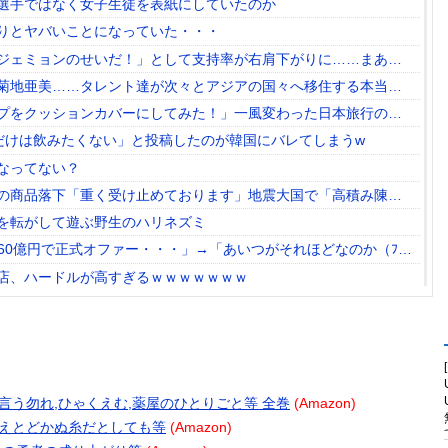
選手ではなく女子生徒を表紙にしていたのか
りとヤバいことになっていた・・・
ジェミョンのせいだ！」として支持率が右肩下がりに……まあ、
んですが
菊地亜美……タレント達が次々とアジアの国々へ移住する本当の
プをクッションカバーにしてみた！」一風変わった日本旅行の記
応
だけは飲みたくない」と投稿したのが韓国にバレてしまうw
なってない？
の商品落下「重く受け止めております」地震大国で「高積み陳
を転がして遊ぶ野生のハリネズミ
60億円で正式オファー・・・」→「あいつがそれほどなのか（ﾌﾞﾙ
るとは思わないけど、それでもやっぱり羨ましいね」
店、ハードルが高すぎるｗｗｗｗｗｗｗ
から16GBに。Steam調査でシェア逆転
ってるｗｗｗｗｗｗｗｗｗｗｗｗｗｗｗｗ
左派が心の拠り所にする動画、目撃者から総ツッコミを食らって
ないが消費税1%になったらその分商品代を値上げするわ」「うち
テリと言う勿れ,ひゃくえむ,薬屋のひとりごと等 全巻
(Amazon)
イ、漫画ヲタクの友人に「ワンピースや鬼滅やスラムダンク持って
 たとえとどかぬ糸だとしても等
(Amazon)
えた結果
」で地上波復帰 自身を変えた次男の言葉「ママのファンの人なら、知