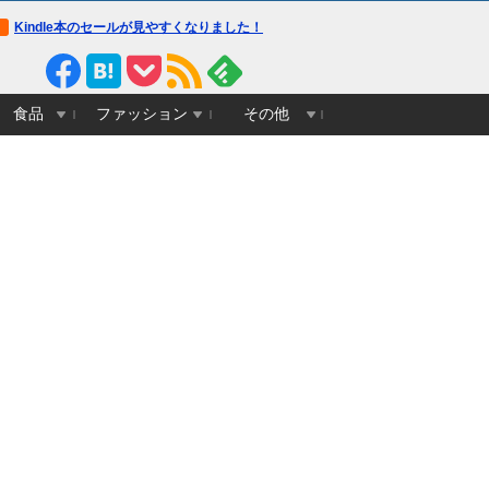
Kindle本のセールが見やすくなりました！
食品
ファッション
その他
悲報】広末涼子、活動再開後初
【画像】かつての天下人「マック
【悲報】SUGIZO「
地上波出演「細々とお仕事と向
スむらい」現在(イマ)
3大原則を絶対に変え
合っていけたら」
らない」