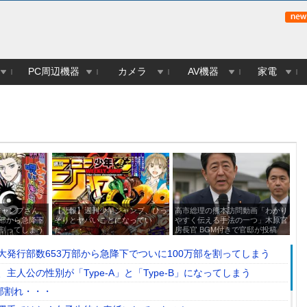
PC周辺機器
カメラ
AV機器
家電
ジャンプさん、
【悲報】週刊少年ジャンプ、ひっ
高市総理の熊本訪問動画「わかり
【
万部から急降下
そりとヤバいことになってい
やすく伝える手法の一つ」木原官
の
を割ってしまう
た・・・
房長官 BGM付きで官邸が投稿
き
発行部数653万部から急降下でついに100万部を割ってしまう
人公の性別が「Type-A」と「Type-B」になってしまう
部割れ・・・