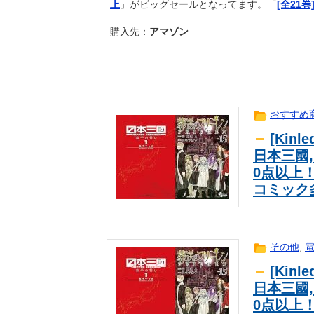
上
」がビッグセールとなってます。「
[全21巻
日本で婚活する韓国人男性が急増「
海外翻訳
再公開済み記事リスト（7月2日更新
ｱﾆﾒ
購入先：
アマゾン
センスが神なパロディHビデオｗｗ
news
【悲報】生活保護のヤバい「デメリ
2ch
「週刊少年ジャンプ」発行部数が初
news
【動画】元西武ヤン、MLB初登板
ｽﾎﾟｰﾂ
おすすめ
【評価】ホウオウデッキが活躍して
ｹﾞｰﾑ
[Kin
男性がスリムジーンズをピッタリ履
2ch
日本三國,
英国人「ようこそ」冨安健洋、クリ
ｽﾎﾟｰﾂ
0点以上
が歓迎！アーセナルファンも祝福！
【ウマ娘】ハフバは本当にタクトち
ｹﾞｰﾑ
コミック
【ポケスリ】これ育てる？80まで
ｹﾞｰﾑ
海外「お前らにとってのマジで笑え
海外翻訳
【朗報】消費減税、閣議決定 来年4
news
その他
,
【ウマ娘】たまにはジョーダンにつ
ｹﾞｰﾑ
[Kin
セレッソ大阪がFCザンクトパウリ
ｽﾎﾟｰﾂ
日本三國,
がさらに良くなる手助けをしたいと
「育児に興味あるのかな？と思って
ｽﾎﾟｰﾂ
0点以上
オペ育児”への苦言が物議
8季ぶりCLへローマが今夏4人目の補
ｽﾎﾟｰﾂ