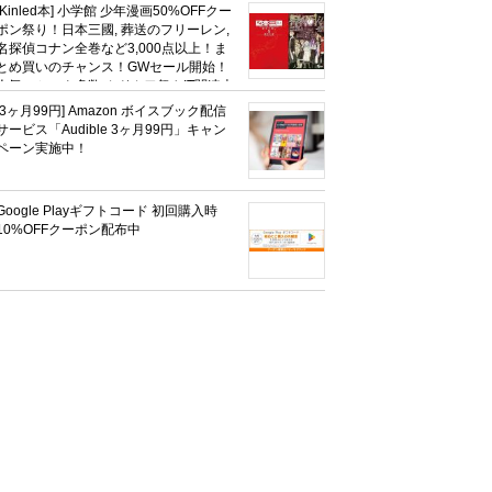
社、無職転生,幼女戦記など
[Kinled本] 小学館 少年漫画50%OFFクー
KADOKAWA、キャプテン翼100円セー
ポン祭り！日本三國, 葬送のフリーレン,
ルも！
名探偵コナン全巻など3,000点以上！ま
とめ買いのチャンス！GWセール開始！
人気コミック多数 カドカワ祭やIT関連本
がセールに！
[3ヶ月99円] Amazon ボイスブック配信
サービス「Audible 3ヶ月99円」キャン
ペーン実施中！
Google Playギフトコード 初回購入時
10%OFFクーポン配布中