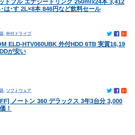
ッドブル エナジードリンク 250mlx24本 3,412
･は･す 2L×8本 846円など飲料セール
器
,
外付ドライブ
M ELD-HTV060UBK 外付HDD 6TB 実質16,19
DDが安い
器
,
ソフトウェア
OFF] ノートン 360 デラックス 3年3台分 3,000
特価！