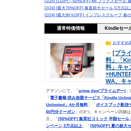
[2/25] [110円～50%OFF] MFブックスセ
りたいんじゃないか」
【人材獲得へ】ソウルで日本企業に
news
[2/24] [最大70%OFF] 春直前大セール 5万点
【悲報】海外視察帰りの蔵内勇夫・
news
[2/24] [最大90％OFF] インプレスグルー
上 → ｗｗｗｗｗｗｗｗｗｗｗｗｗ
レクサスの軽トラとかどうよ
趣味
通常特価情報
Kindleセ
甲子園初・女性の審判員がデビュー
ｽﾎﾟｰﾂ
だけでした」
浦和退団のMF安部裕葵、J2今治
ｽﾎﾟｰﾂ
おすすめ
【ポケスリ】食材とくいは59でとめ
ｹﾞｰﾑ
[プライ
【修羅場】突然、中高の友人「H」
生活
料」「Kin
【急募】ビールとレモンサワーにお
ｱﾆﾒ
料」キャン
歯科衛生士「糸ようじだけではダメ
2ch
×HUNT
なぜDLCは昔ほど「最初から入れ
ｱﾆﾒ
WA、キ
【画像】半世紀以上前の母子手帳、
2ch
アマゾンにて、「
prime day(プライムデー)
」
【訃報】名探偵コナン声優が死去 
生活
「
電子書籍 読み放題サービス「Kindle Unlim
森保監督、パラグアイ戦の国歌斉唱
ｽﾎﾟｰﾂ
Unlimited」4か月無料
」「
ボイスブック配信サ
人はいない」【海外の反応】
【速報】冨安がクリスタルパレスへ
ｽﾎﾟｰﾂ
00円分クーポン
」の3つ。キャンペーン詳細は
株式投資、若年男性の自信喪失の原
news
介。「
[50%OFF] 集英社コミック 半額セール
「ポケパーク カントー」初公開！6
ｹﾞｰﾑ
ンペーン 3万点以上
」「
[50%OFF] 夏の超