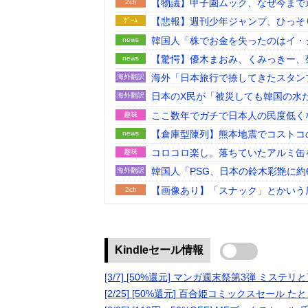
【物議】甲子園ムック、なぜ今まで
2ch
【悲報】週刊少年ジャンプ、ひっそ
ｹﾞｰﾑ
韓国人「株でお金を失ったのはイ・
news
本当にその側面があるので救えない
【驚愕】優木まおみ、くみっきー、
news
理由って何？
海外「日本旅行で捺してきたスタン
海外翻訳
念品のアイディアに対する海外の反
日本のX民が「被災しても韓国の水
海外翻訳
ここ数年でガチで日本人の民度低く
趣味
【倉庫型陳列】熊本地震でコストコ
news
列」が心配...IKEAにも聞いた
コロコロ楽し。落ちていたアルミ缶
趣味
韓国人「PSG、日本の鈴木彩艶に約
海外翻訳
ﾌﾞﾙ）」「レギュラーとして出れ
【画像あり】「スナック」とかいう
2ch
ゲーミングPCの主流はVRAM 8GB
趣味
【画像】福岡、こんなのが普通に走
2ch
「毎日、渋谷でデモが起きてる」と
news
Kindleセール情報
しまっており……
【悲報】町のお弁当屋さん「申し訳
2ch
[3/7] [50%還元] マンガ週末祭第3弾 ミス
も！」
漫画を5000冊以上所持してるワ
2ch
[2/25] [50%還元] 百合姫コミックスセール
る」って聞かれ「読んでない」と答
広末涼子がTBS「THE TIME,
2ch