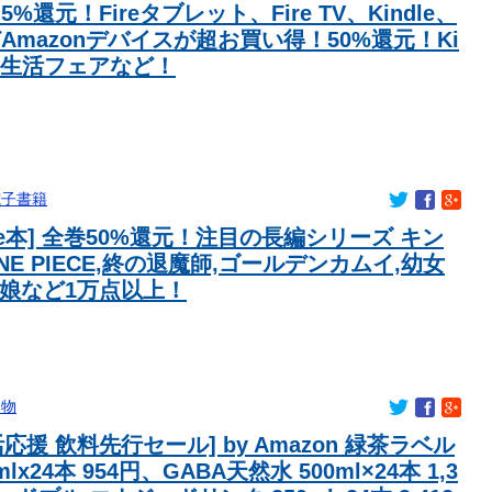
5%還元！Fireタブレット、Fire TV、Kindle、
どAmazonデバイスが超お買い得！50%還元！Ki
 新生活フェアなど！
電子書籍
dle本] 全巻50%還元！注目の長編シリーズ キン
NE PIECE,終の退魔師,ゴールデンカムイ,幼女
マ娘など1万点以上！
み物
応援 飲料先行セール] by Amazon 緑茶ラベル
mlx24本 954円、GABA天然水 500ml×24本 1,3