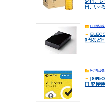
54円、レ
円、い･ろ
PC周辺機
ELECO
0円などH
PC周辺機
[86%
円 究極