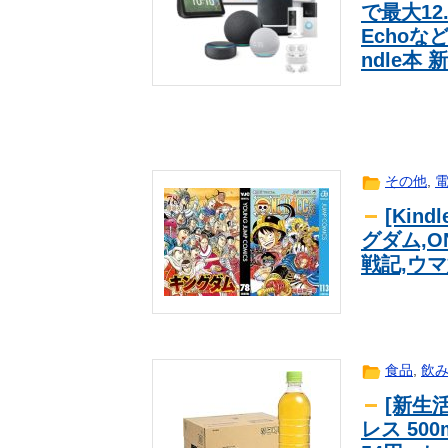
で最大12.
Echoな
ndle本
その他
,
[Kin
グダム,O
戦記,ウ
食品
,
飲
[新生活
レス 500