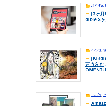
韓国人「韓国で行われた日本に対す
海外翻訳
おすすめ
た…？（ﾌﾞﾙﾌﾞﾙ」＝韓国の反応
【朗報】Amazonで「GANTZ」が全
趣味
[3ヶ月
石原夏織さん、７月にファンと行く
ｱﾆﾒ
dible
そんなに料理しない人がオイスター
生活
だよな
アニメ監督「ラスボス戦かぁ……主
ｱﾆﾒ
【悲報】女さん、事故（全治4ヶ月
趣味
ｗｗｗ
菅原咲月ちゃんと中西アルノちゃん
芸能
パヨさん「地震までイメージアップ
news
その他
,
【悲報】広末涼子、活動再開後初の
2ch
[Kin
言う勿れ,
OMENT
その他
,
Ama