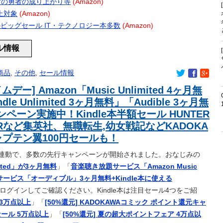
ール 盾の勇者の成り上がり等
(Amazon)
よる就職イベント 就職難に苦しむ韓国の若者が日本に注目
以上対象
(Amazon)
福岡県議「ネパールは天国だった！」あまりの能天気発言で大炎
プ 春のビッグセール IT・テクノロジー本多数
(Amazon)
ｗ
ール情報
 試合後に涙…「嬉しい気持ちと絶対失敗しちゃいけない、それ
に加入が決定「全力で頑張ります」（関連まとめ）
商品
,
その他
,
セール情報
てるが妥協だとしてもAAxはやめたほうがいいな…
ムデー] Amazon「Music Unlimited 4ヶ月無
から訴状が届いた私 → 夫と私、さらにいずれも同じ学校の生徒
dle Unlimited 3ヶ月無料」「Audible 3ヶ月無
で、クラス委員を務めた人たちが訴えられた → その理由が・・・
すすめのおつまに
ペーン実施中！Kindle本半額セール HUNTER
です。ちゃんとフロスしてね(怒」俺「マ、マジですか…」
ERなど集英社、無職転生,幼女戦記などKADOKA
とけ」と言われなくなったのか
ャプテン翼100円セールも！
迫真すぎて草
連動で、多数の先行キャンペーンが開始されました。おなじみの
→ 今トンデモナイことになってる・・・
ited」が3ヶ月無料
」「
音楽聴き放題サービス「Amazon Music
で涙！中国人「尊敬に値する」「中国に彼のような使命感を持つ
ービス「オーディブル」3ヶ月無料+Kindle本に使える
加入！！プレシーズン参加から本契約へ！
ログインしてご確認ください。Kindle本は注目セール4つをご紹
因に… ６割超が「人生の敗者」自認か
 3万点以上
」「
[50%還元] KADOKAWAコミック ポイント還元キャ
00匹を超えるポケモンたちが暮らす世界が凄かった
大セール 5万点以上
」「
[50%還元] 夏の超大ポイントフェア 4万点以