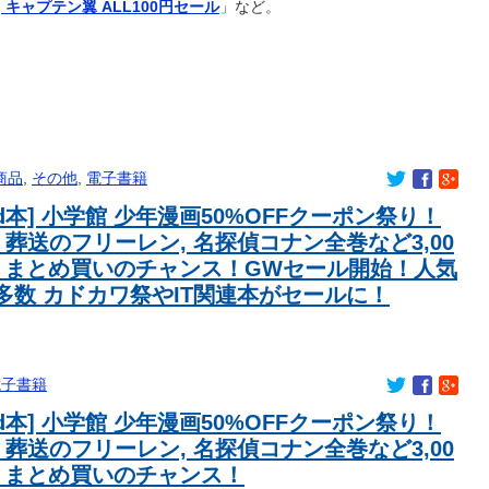
] キャプテン翼 ALL100円セール
」など。
日本の女性は優しい」【タイ人の反応】
）
ｗｗｗｗｗ
ット」一覧ｗｗｗｗｗｗｗｗｗ
の１００万部割れ 国内の紙雑誌で「１００万部超」ゼロに
で大ジャンプｗｗｗｗ
商品
,
その他
,
電子書籍
いる！？
led本] 小学館 少年漫画50%OFFクーポン祭り！
いてるけど、その服装スタイルはどう？ｗｗｗ
 葬送のフリーレン, 名探偵コナン全巻など3,00
スタルパレス加入が決定的に！メディカル検査をパス！現地サポ
！まとめ買いのチャンス！GWセール開始！人気
【海外の反応】
ゃん来るの？
多数 カドカワ祭やIT関連本がセールに！
食材補正1だから怖くて育ててないんだけど
る日本アニメ教えて」
月から2年間1％に
電子書籍
いて語ろう
led本] 小学館 少年漫画50%OFFクーポン祭り！
からMFジャクソン・アーバインを完全移籍で獲得と発表 「チーム
 葬送のフリーレン, 名探偵コナン全巻など3,00
思っています」
しまう」モデル・由布菜月 夫・上田綺世がW杯で不在中の“ワン
！まとめ買いのチャンス！
強…22歳のギリシャ代表DFを約31億円で獲得