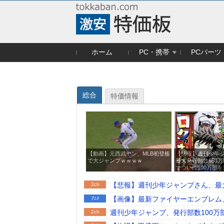
ホーム
PC・携帯
PCパーツ
総合
特価情報
【動画】元西武ヤン、MLB初登板
【悲報】週刊少年
で大ジャンプｗｗｗｗ
最大発行部数653
でついに100万部
【悲報】週刊少年ジャンプさん、最大
2ch
【画像】最新ファイヤーエンブレム、主
ｱﾆﾒ
週刊少年ジャンプ、発行部数100万
2ch