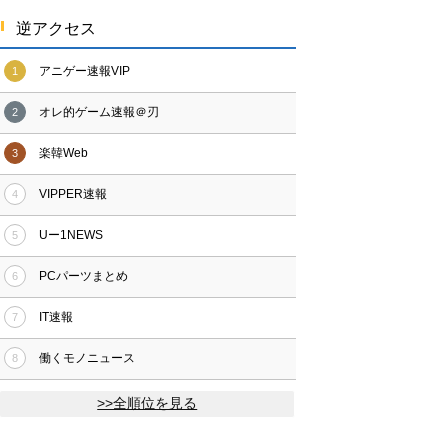
逆アクセス
アニゲー速報VIP
1
オレ的ゲーム速報＠刃
2
楽韓Web
3
VIPPER速報
4
Uー1NEWS
5
PCパーツまとめ
6
IT速報
7
働くモノニュース
8
>>全順位を見る