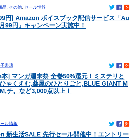
る最新の好感度調査の結果がこちら…」→「どうしてこうなっ
商品
,
その他
,
セール情報
巻100円
99円] Amazon ボイスブック配信サービス「Au
ハワイ旅行を企画してしまう・・・
 3ヶ月99円」キャンペーン実施中！
買うと全然減らなくて開封したまま消費期限きて使えなくなるん
題歌流して主人公が1番最初に習得した技でトドメ刺したろ」
半・車は廃車）でぶつけられた相手と付き合ってしまうｗｗｗｗｗ
、５期６期合同ライブをおねだり！！！【乃木坂46】
に使おうとする高市早苗。心の底から軽蔑します」
電子書籍
地上波出演「細々とお仕事と向き合っていけたら」
dle本] マンガ週末祭 全巻50%還元！ミステリと
ひゃくえむ,薬屋のひとりごと,BLUE GIANT M
UM,チ。など3,000点以上！
セール情報
zon 新生活SALE 先行セール開催中！エントリー