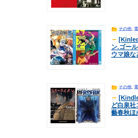
【恐怖動画】反高市界隈「高市の取
news
→よく聞くと何やらヤバいことを言
【北海道】『クマスプレーを誤って
趣味
校生が熊除けスプレー浴びる…道警
真面目に高市を支持している人に聞
news
その他
,
【日向坂46】月刊ジャイアンツ公
芸能
[Ki
【衝撃】韓国の掲示板「原宿、アニ
海外翻訳
ン.ゴール
【速報】日本共産党、沖縄県知事選で
news
ウマ娘な
カナダ人「お前らの国で異性の服を
海外翻訳
【朗報】冨安健洋さん…もしパレス
ｽﾎﾟｰﾂ
ことがハッキリする件ｗｗｗｗ
韓国人「日本が東アジア地域で最も
海外翻訳
→「これが日本の若者たちの生活ス
海外「これが文明か！」日本に比べ
海外翻訳
その他
,
任天堂が「gamescom 2026」
ｹﾞｰﾑ
[Kin
なぁ、永久機関ってなんで絶対に作
2ch
ど白泉社
【ONE PIECE】空白の100年編
ｱﾆﾒ
藝春秋ほ
X民「みいちゃん作者とダイアナが
ｱﾆﾒ
「！！！！」ｼｭﾊﾞﾊﾞﾊﾞﾊﾞ
【これで決定かな！？】ハロプロ恵体
芸能
【ウマ娘】逃げ2差し構成で挑むな
ｹﾞｰﾑ