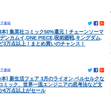
り巻きが、声を上げる被災地のおばちゃんに詰め寄ってるぅ！」
っていると話題に…
噴射してしまい浴びてしまった』トムラウシ山で登山中の女子高
ヘリで救助…意識あり…学校行事で入山
きたいんやが
電子書籍
式、重大告知！
nled本] 集英社コミック50%還元！チェーンソーマ
メの実写化かよ」
デンカムイ,ONE PIECE,呪術廻戦,キングダム,
公職選挙法違反！！！ 110番通報されても辞全くめない件
ど3万点以上！まとめ買いのチャンス！
着てたらどう思われる？」
で大きな故障が無かったら、アーセナルのメディカルが悪かった
高い結婚率と出生率を維持している理由に韓国人が衝撃！」
タイル‥」
て超石器時代だった英国に海外が大騒ぎ
電子書籍
のラインナップを発表！
dle本] 新生活フェア 3月のライオン,ベルセルクな
れないん？
コミック、世界一流エンジニアの思考法など文
の役者が揃う【世界の真実】
か6万点以上がセール
別人という言い分は無理があるんじゃない？」 バチャ豚
ランキングTOP10
ら差し枠はスティル一択なのだ。