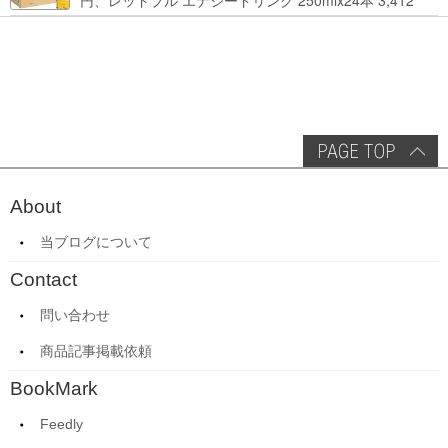
円、レッドブル エナジードリンク 250mlx24本 3,412
円、い･ろ･は･す 2L×8本 846円など飲料セール
About
当ブログについて
Contact
問い合わせ
商品記事掲載依頼
BookMark
Feedly