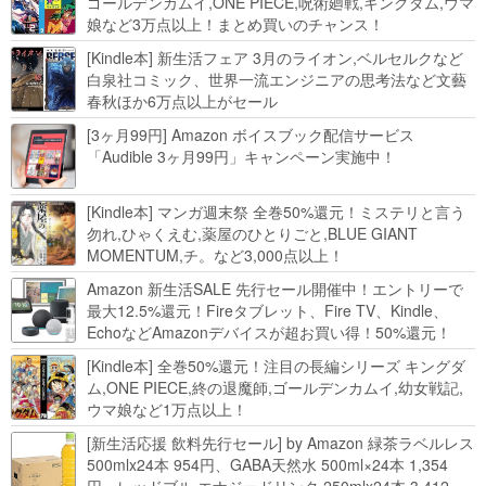
ゴールデンカムイ,ONE PIECE,呪術廻戦,キングダム,ウマ
娘など3万点以上！まとめ買いのチャンス！
[Kindle本] 新生活フェア 3月のライオン,ベルセルクなど
白泉社コミック、世界一流エンジニアの思考法など文藝
春秋ほか6万点以上がセール
[3ヶ月99円] Amazon ボイスブック配信サービス
「Audible 3ヶ月99円」キャンペーン実施中！
[Kindle本] マンガ週末祭 全巻50%還元！ミステリと言う
勿れ,ひゃくえむ,薬屋のひとりごと,BLUE GIANT
MOMENTUM,チ。など3,000点以上！
Amazon 新生活SALE 先行セール開催中！エントリーで
最大12.5%還元！Fireタブレット、Fire TV、Kindle、
EchoなどAmazonデバイスが超お買い得！50%還元！
Kindle本 新生活フェアなど！
[Kindle本] 全巻50%還元！注目の長編シリーズ キングダ
ム,ONE PIECE,終の退魔師,ゴールデンカムイ,幼女戦記,
ウマ娘など1万点以上！
[新生活応援 飲料先行セール] by Amazon 緑茶ラベルレス
500mlx24本 954円、GABA天然水 500ml×24本 1,354