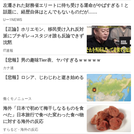
左遷された財務省エリートに待ち受ける運命がやばすぎる！と
話題に、経歴自体はとんでもないものだが……
Uー1NEWS
【正論】ホリエモン、移民受け入れ反対
派にブチギレ→スタジオ誰も反論できず
沈黙
IT速報
【悲報】男の趣味Tier表、ヤバすぎるｗｗｗｗｗ
カナ速
【悲報】ロシア、じわじわと逝き始める
働くモノニュース
海外「日本で初めて梅干しなるものを食
べた」日本旅行で食べた変わった食べ物
に対する海外の反応
すらるど - 海外の反応