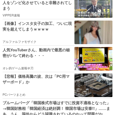
人をゾンビ化させていると非難されてし
まう
VIPPER速報
【画像】インスタ女子の加工、ついに現
実を超えてしまうｗｗｗｗ
アルファルファモザイク
人気YouTuberさん、動画内で最悪の秘
密がバレて終わる・・・
オレ的ゲーム速報＠刃
【悲報】価格高騰の波、次は「PC用マ
ザーボード」か
PCパーツまとめ
ブルームバーグ「韓国株式市場はすでに投資不適格となった」
→韓国財務相「韓国経済は絶好調！ 韓国市場は安泰!!」……ま
あ、うん。国外からどう認識されているのかって問題だか