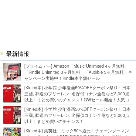
最新情報
[プライムデー] Amazon「Music Unlimited 4ヶ月無料」
「Kindle Unlimited 3ヶ月無料」「Audible 3ヶ月無料」キ
ャンペーン実施中！Kindle本半額セール
HUNTER×HUNTERなど集英社、無職転生,幼女戦記など
[Kinled本] 小学館 少年漫画50%OFFクーポン祭り！日本
KADOKAWA、キャプテン翼100円セールも！
三國, 葬送のフリーレン, 名探偵コナン全巻など3,000点
以上！まとめ買いのチャンス！GWセール開始！人気コ
ミック多数 カドカワ祭やIT関連本がセールに！
[Kinled本] 小学館 少年漫画50%OFFクーポン祭り！日本
三國, 葬送のフリーレン, 名探偵コナン全巻など3,000点
以上！まとめ買いのチャンス！
[Kinled本] 集英社コミック50%還元！チェーンソーマン.