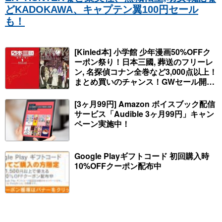
どKADOKAWA、キャプテン翼100円セール
も！
[Kinled本] 小学館 少年漫画50%OFFク
ーポン祭り！日本三國, 葬送のフリーレ
ン, 名探偵コナン全巻など3,000点以上！
まとめ買いのチャンス！GWセール開
始！人気コミック多数 カドカワ祭やIT
関連本がセールに！
[3ヶ月99円] Amazon ボイスブック配信
サービス「Audible 3ヶ月99円」キャン
ペーン実施中！
Google Playギフトコード 初回購入時
10%OFFクーポン配布中