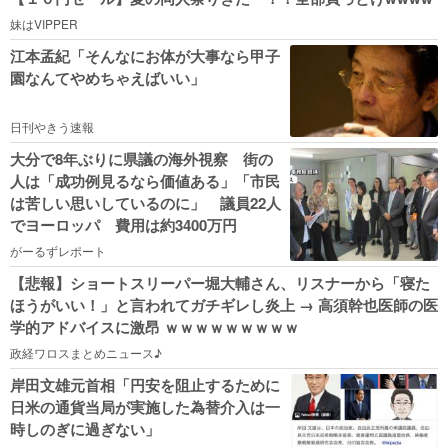
妹はVIPPER
江本孟紀「そんなにお体が大事なら甲子
園なんてやめちゃえばいい」
日刊やきう速報
大分で8年ぶりに県議の海外視察 街の
人は「成功例見るなら価値ある」「市民
は苦しい思いしているのに」 議員22人
でヨーロッパ 費用は約3400万円
がーるずレポート
【悲報】ショートスリーパー堀大輔さん、リスナーから「寝た
ほうがいい！」と言われてガチギレし炎上 → 高須幹也医師の医
学的アドバイスに激昂 ｗｗｗｗｗｗｗｗｗ
政経ワロスまとめニュース♪
岸田文雄元首相「円安を阻止するために
日米の通貨当局が実施した為替介入は一
時しのぎに過ぎない」