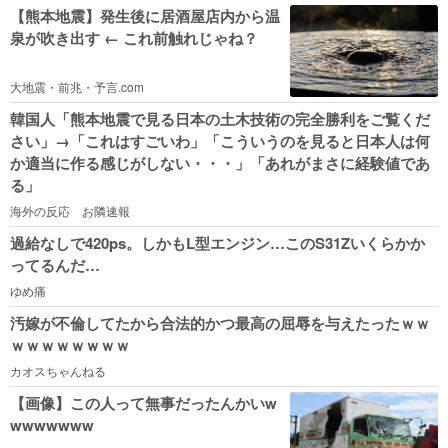
【熊本地震】発生後に居酒屋店内から温
泉が吹き出す ← これ前触れじゃね？
大地震・前兆・予言.com
韓国人「熊本地震で見る日本の土木技術の完全勝利をご覧くだ
さい」→「これはすごいわ」「こういうのを見ると日本人は何
か適当に作る感じがしない・・・」「あれがまさに経験値であ
る」
海外の反応 お隣速報
過給なしで420ps。しかもL型エンジン…このS31Zいくらかか
ってるんだ…
ゆめ痛
汚嫁が不倫してたから合法的かつ最高の屈辱を与えたったｗｗ
ｗｗｗｗｗｗｗｗ
カオスちゃんねる
【画像】この人って無事だったんかいw
wwwwwww