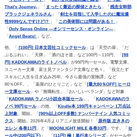
That's Journey-
」「
まったく最近の探偵ときたら
」「
残念女幹部
ブラックジェネラルさん
」「
剣士を目指して入学したのに魔法適
性9999なんですけど!?
」「
この美術部には問題がある！
」
「
Only Sense Online ―オンリーセンス・オンライン―
」
「
Angel Beats!
」など。
他、「
[100円] 日本文芸社コミックセール
」は「天空の扉」「だ
ぶるぷれい」「天牌」「酒のほそ道」など100円～110円、「
[99
円] KADOKAWAのライトノベル
」が99円均一セール。電撃文庫、
スニーカー文庫、富士見ファンタジア文庫など色々。「役立たず
スキルに人生を注ぎ込み25年、今さら最強の冒険譚」など
80％OFF。、「薬屋のひとりごと」など「
[最大80％OFF] ヒーロ
ー文庫セール
」や「無職転生」「おいしいベランダ」など対象
「
KADOKAWA ラノベ/小説合本版セール
」、「
KADOKAWAのラ
ノベ 99円セール
」の他、「
Kindle本 199円キャンペーン 1万点以
上対象
」開始。「
[90%以上OFF多数] ナンバーナイン 人気コミッ
クス
」開始。2026年4月よりアニメ放送開始！「
原作版 左ききの
エレン 各巻11円
」と「
MOONLIGHT MILE 各巻33円
」です。「
セ
ール中(200円以下)
」、「
[11円] 極！単行本シリーズ
」がセール中