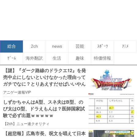
総合
2ch
news
芸能
ｽﾎﾟｰﾂ
ｱﾆﾒ
ｹﾞｰﾑ
海外翻訳
生活
趣味
特価情報
【謎】『ダーク路線のドラクエ12』を発
売中止にしないといけなかった理由って
ガチでなに？とりあえすだせばいいやん
アニゲー速報VIP
しずかちゃんはA型、スネ夫はB型、の
び太はO型、ドラえもんは？医師国家試
験で必ず出題ｗｗｗｗｗ
【2ch】ニュー速クオリティ
【超悲報】広島市長、呪文を唱えて日本