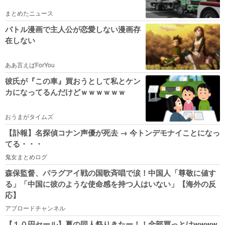
まとめたニュース
バトル漫画で主人公が恋愛しない漫画存
在しない
ああ言えばForYou
彼氏が『この車』買おうとして私とケン
カになってるんだけどｗｗｗｗｗｗ
おうまがタイムズ
【訃報】名探偵コナン声優が死去 → 今トンデモナイことになっ
てる・・・
鬼女まとめログ
森保監督、パラグアイ戦の国歌斉唱で涙！中国人「尊敬に値す
る」「中国に彼のような使命感を持つ人はいない」【海外の反
応】
アブロードチャンネル
【１０円セール】夏の同人祭りきたー！！全部買っとけwwww