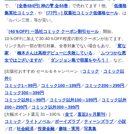
で、「
[全巻484円] 神の雫 全44巻
」で売れてます！他、「
低価格
集英社コミック
」や「
[77円～] 双葉社コミック低価格セール
」は
「ルパン三世」等が安い。
「
[40％OFF] 一迅社コミック クーポン割引セール
」開始。
10％OFFに加えて30-40％OFF程度の割引クーポンが出てます。
リンク先の一部が割引対象。全巻対象でない場合もあり。「
変な
家
」「
楠木さんは高校デビューに失敗している
」「
ふつつかな悪
女ではございますが
」「
ダンジョン島で宿屋をやろう！
」など。
[出版社おすすめ セール＆キャンペーン（
コミック
・
コミック以
外
)]
コミック1～99円
／
コミック100～199円
／
コミック200～299円
／
コミック300～399円
コミック以外1～99円
／
コミック以外100～199円
／
コミック以外
200～299円
／
コミック以外300～399円
[大幅ポイント還元 31～100％（
全て
／
直近2ヶ月新刊
）]
コミック
／
ライトノベル
／
ボーイズラブ
／
ティーンズラブ
／
小説
／
IT
／
社会経済
／
投資金融
／
趣味・実用
／
写真集