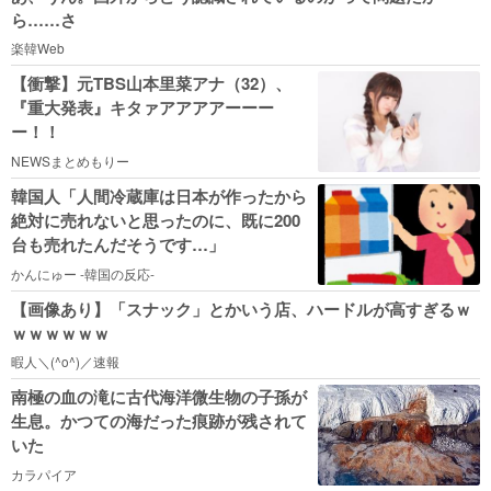
ら……さ
楽韓Web
【衝撃】元TBS山本里菜アナ（32）、
『重大発表』キタァアアアアーーー
ー！！
NEWSまとめもりー
韓国人「人間冷蔵庫は日本が作ったから
絶対に売れないと思ったのに、既に200
台も売れたんだそうです…」
かんにゅー -韓国の反応-
【画像あり】「スナック」とかいう店、ハードルが高すぎるｗ
ｗｗｗｗｗｗ
暇人＼(^o^)／速報
南極の血の滝に古代海洋微生物の子孫が
生息。かつての海だった痕跡が残されて
いた
カラパイア