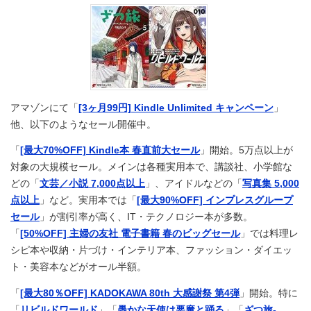
アマゾンにて「
[3ヶ月99円] Kindle Unlimited キャンペーン
」
他、以下のようなセール開催中。
「
[最大70%OFF] Kindle本 春直前大セール
」開始。5万点以上が
対象の大規模セール。メインは各種実用本で、講談社、小学館な
どの「
文芸／小説 7,000点以上
」、アイドルなどの「
写真集 5,000
点以上
」など。実用本では「
[最大90%OFF] インプレスグループ
セール
」が割引率が高く、IT・テクノロジー本が多数。
「
[50%OFF] 主婦の友社 電子書籍 春のビッグセール
」では料理レ
シピ本や収納・片づけ・インテリア本、ファッション・ダイエッ
ト・美容本などがオール半額。
「
[最大80％OFF] KADOKAWA 80th 大感謝祭 第4弾
」開始。特に
「
リビルドワールド
」「
愚かな天使は悪魔と踊る
」「
ざつ旅-