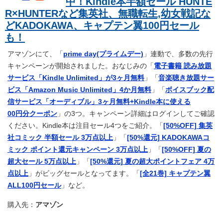
中！Kindle本半額セール HUNTE
R×HUNTERなど集英社、無職転生,幼女戦記な
どKADOKAWA、キャプテン翼100円セール
も！
アマゾンにて、「
prime day(プライムデー)
」連動で、多数の先行
キャンペーンが開始されました。おなじみの「
電子書籍 読み放題
サービス「Kindle Unlimited」が3ヶ月無料
」「
音楽聴き放題サー
ビス「Amazon Music Unlimited」4か月無料
」「
ボイスブック配
信サービス「オーディブル」3ヶ月無料+Kindle本に使える
00円分クーポン
」の3つ。キャンペーン詳細はログインしてご確認
ください。Kindle本は注目セール4つをご紹介。「
[50%OFF] 集英
社コミック 半額セール 3万点以上
」「
[50%還元] KADOKAWAコ
ミック ポイント還元キャンペーン 3万点以上
」「
[50%OFF] 夏の
超大セール 5万点以上
」「
[50%還元] 夏の超大ポイントフェア 4万
点以上
」がビッグセールとなってます。「
[全21巻] キャプテン翼
ALL100円セール
」など。
購入先：
アマゾン