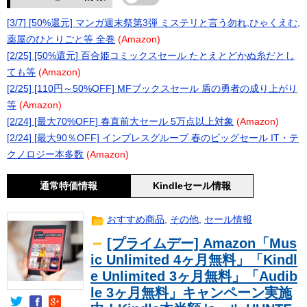
[3/7] [50%還元] マンガ週末祭第3弾 ミステリと言う勿れ,ひゃくえむ,
薬屋のひとりごと等 全巻
(Amazon)
[2/25] [50%還元] 百合姫コミックスセール たとえとどかぬ糸だとし
ても等
(Amazon)
[2/25] [110円～50%OFF] MFブックスセール 盾の勇者の成り上がり
等
(Amazon)
[2/24] [最大70%OFF] 春直前大セール 5万点以上対象
(Amazon)
[2/24] [最大90％OFF] インプレスグループ 春のビッグセール IT・テ
クノロジー本多数
(Amazon)
通常特価情報
Kindleセール情報
おすすめ商品
,
その他
,
セール情報
[プライムデー] Amazon「Mus
ic Unlimited 4ヶ月無料」「Kindl
e Unlimited 3ヶ月無料」「Audib
le 3ヶ月無料」キャンペーン実施