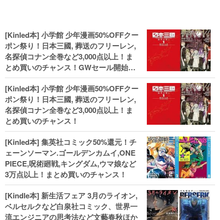
[Kinled本] 小学館 少年漫画50%OFFクー
ポン祭り！日本三國, 葬送のフリーレン,
名探偵コナン全巻など3,000点以上！ま
とめ買いのチャンス！GWセール開始！
人気コミック多数 カドカワ祭やIT関連本
[Kinled本] 小学館 少年漫画50%OFFクー
がセールに！
ポン祭り！日本三國, 葬送のフリーレン,
名探偵コナン全巻など3,000点以上！ま
とめ買いのチャンス！
[Kinled本] 集英社コミック50%還元！チ
ェーンソーマン.ゴールデンカムイ,ONE
PIECE,呪術廻戦,キングダム,ウマ娘など
3万点以上！まとめ買いのチャンス！
[Kindle本] 新生活フェア 3月のライオン,
ベルセルクなど白泉社コミック、世界一
流エンジニアの思考法など文藝春秋ほか