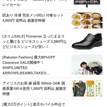
レイセール
訳あり 冷凍 完全メシDELI 10食セット
4,000円 送料込 超激安特価
[タイムSALE] Foxsense 立ったままス
ッと履ける ビジネスシューズ 3,980円な
どビジネスシューズが安い！
[Rakuten Fashion] 最大80%OFF
Clearance SALE開催中！
SHIPS,UNITED
ARROWS,BEAMS,TAKEO
KIKUCHI,COACH,MICHAEL KORSなど
アイリスのお茶 綠 緑茶 500ml×24本 国
(202602)
産茶葉100％使用 1,000円 送料込 超激安
特価
[最大3万ポイント] 楽天モバイル申込で