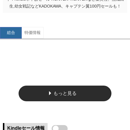
生,幼女戦記などKADOKAWA、キャプテン翼100円セールも！
総合
特価情報
もっと見る
Kindleセール情報