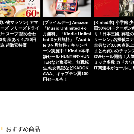
買い物マラソン] アマ
[プライムデー] Amazon
[Kinled本] 小学館 
ーズ フリーズドライ
「Music Unlimited 4ヶ
画50%OFFクーポン
汁 スープ 詰め合わ
月無料」「Kindle Unlimi
り！日本三國, 葬送
60食 訳あり 4,780円
ted 3ヶ月無料」「Audib
リーレン, 名探偵コ
込 超激安特価
le 3ヶ月無料」キャンペ
全巻など3,000点以
ーン実施中！Kindle本半
まとめ買いのチャン
額セール HUNTER×HUN
GWセール開始！人
TERなど集英社、無職転
ミック多数 カドカワ
生,幼女戦記などKADOK
IT関連本がセールに
AWA、キャプテン翼100
円セールも！
おすすめ商品