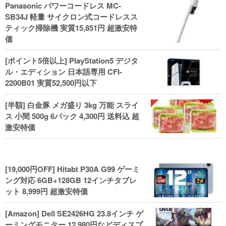
Panasonic パワーコードレス MC-
ル！
SB34J 軽量 サイクロン式コードレスス
ティック掃除機 実質15,851円 超激安特
価
[ポイント5倍以上] PlayStation5 デジタ
ル・エディション 日本語専用 CFI-
2200B01 実質52,500円以下
[半額] 白金豚 メガ盛り 3kg 万能 スライ
ス 小間 500g 6パック 4,300円 送料込 超
激安特価
[19,000円OFF] Hitabt P30A G99 ゲーミ
ング対応 6GB+128GB 12インチタブレ
ット 8,999円 超激安特価
[Amazon] Dell SE2426HG 23.8インチ ゲ
ーミングモニター 12,980円などディスプ