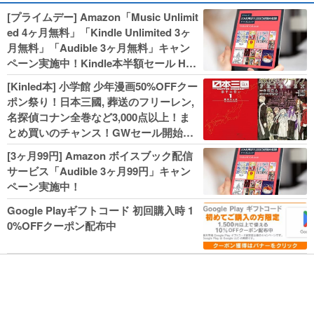
[プライムデー] Amazon「Music Unlimit
ed 4ヶ月無料」「Kindle Unlimited 3ヶ
月無料」「Audible 3ヶ月無料」キャン
ペーン実施中！Kindle本半額セール HU
NTER×HUNTERなど集英社、無職転生,
[Kinled本] 小学館 少年漫画50%OFFクー
幼女戦記などKADOKAWA、キャプテン
ポン祭り！日本三國, 葬送のフリーレン,
翼100円セールも！
名探偵コナン全巻など3,000点以上！ま
とめ買いのチャンス！GWセール開始！
人気コミック多数 カドカワ祭やIT関連本
[3ヶ月99円] Amazon ボイスブック配信
がセールに！
サービス「Audible 3ヶ月99円」キャン
ペーン実施中！
Google Playギフトコード 初回購入時 1
0%OFFクーポン配布中