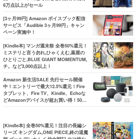
6万点以上がセール
[3ヶ月99円] Amazon ボイスブック配信
サービス「Audible 3ヶ月99円」キャン
ペーン実施中！
[Kindle本] マンガ週末祭 全巻50%還元！
ミステリと言う勿れ,ひゃくえむ,薬屋の
ひとりごと,BLUE GIANT MOMENTUM,
チ。など3,000点以上！
Amazon 新生活SALE 先行セール開催
中！エントリーで最大12.5%還元！Fire
タブレット、Fire TV、Kindle、Echoな
どAmazonデバイスが超お買い得！50%
還元！Kindle本 新生活フェアなど！
[Kindle本] 全巻50%還元！注目の長編シ
リーズ キングダム,ONE PIECE,終の退魔