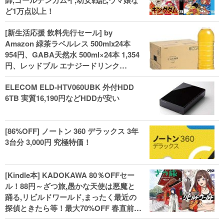
師,ゴールデンカムイ,幼女戦記,ウマ娘な
ど1万点以上！
[新生活応援 飲料先行セール] by
Amazon 緑茶ラベルレス 500mlx24本
954円、GABA天然水 500ml×24本 1,354
円、レッドブル エナジードリンク
250mlx24本 3,412円、い･ろ･は･す 2L×8
ELECOM ELD-HTV060UBK 外付HDD
本 846円など飲料セール
6TB 実質16,190円などHDDが安い
[86%OFF] ノートン 360 デラックス 3年
3台分 3,000円 究極特価！
[Kindle本] KADOKAWA 80％OFFセー
ル！88円～ざつ旅,愚かな天使は悪魔と
踊る,リビルドワールド,まったく最近の
探偵ときたら等！最大70%OFF 春直前大
セール開始、実用本・小説などがセー