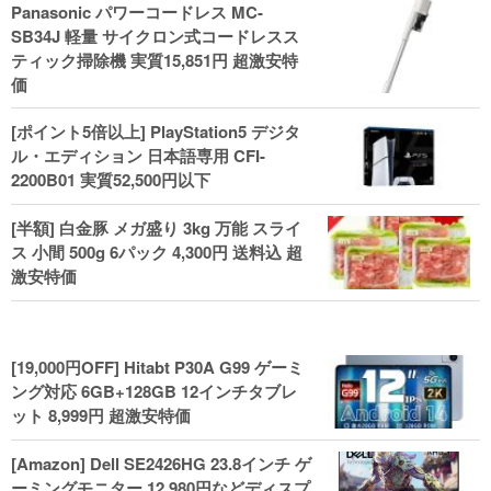
Panasonic パワーコードレス MC-
ル！
SB34J 軽量 サイクロン式コードレスス
ティック掃除機 実質15,851円 超激安特
価
[ポイント5倍以上] PlayStation5 デジタ
ル・エディション 日本語専用 CFI-
2200B01 実質52,500円以下
[半額] 白金豚 メガ盛り 3kg 万能 スライ
ス 小間 500g 6パック 4,300円 送料込 超
激安特価
[19,000円OFF] Hitabt P30A G99 ゲーミ
ング対応 6GB+128GB 12インチタブレ
ット 8,999円 超激安特価
[Amazon] Dell SE2426HG 23.8インチ ゲ
ーミングモニター 12,980円などディスプ