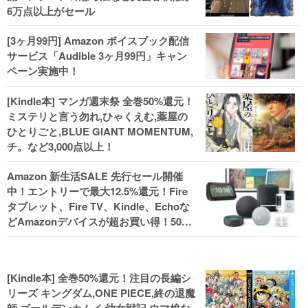
6万点以上がセール
[3ヶ月99円] Amazon ボイスブック配信
サービス「Audible 3ヶ月99円」キャン
ペーン実施中！
[Kindle本] マンガ週末祭 全巻50%還元！
ミステリと言う勿れ,ひゃくえむ,薬屋の
ひとりごと,BLUE GIANT MOMENTUM,
チ。など3,000点以上！
Amazon 新生活SALE 先行セール開催
中！エントリーで最大12.5%還元！Fire
タブレット、Fire TV、Kindle、Echoな
どAmazonデバイスが超お買い得！50%
還元！Kindle本 新生活フェアなど！
[Kindle本] 全巻50%還元！注目の長編シ
リーズ キングダム,ONE PIECE,終の退魔