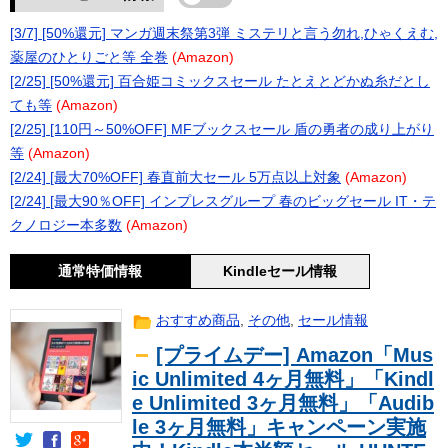
[3/7] [50%還元] マンガ週末祭第3弾 ミステリと言う勿れ,ひゃくえむ,
薬屋のひとりごと等 全巻
(Amazon)
[2/25] [50%還元] 百合姫コミックスセール たとえとどかぬ糸だとし
ても等
(Amazon)
[2/25] [110円～50%OFF] MFブックスセール 盾の勇者の成り上がり
等
(Amazon)
[2/24] [最大70%OFF] 春直前大セール 5万点以上対象
(Amazon)
[2/24] [最大90％OFF] インプレスグループ 春のビッグセール IT・テ
クノロジー本多数
(Amazon)
通常特価情報
Kindleセール情報
おすすめ商品
,
その他
,
セール情報
[プライムデー] Amazon「Mus
ic Unlimited 4ヶ月無料」「Kindl
e Unlimited 3ヶ月無料」「Audib
le 3ヶ月無料」キャンペーン実施