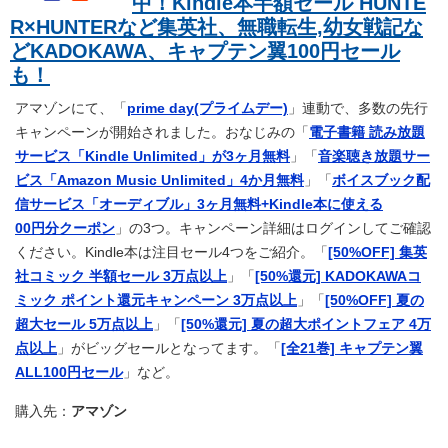
中！Kindle本半額セール HUNTE
R×HUNTERなど集英社、無職転生,幼女戦記な
どKADOKAWA、キャプテン翼100円セール
も！
アマゾンにて、「
prime day(プライムデー)
」連動で、多数の先行
キャンペーンが開始されました。おなじみの「
電子書籍 読み放題
サービス「Kindle Unlimited」が3ヶ月無料
」「
音楽聴き放題サー
ビス「Amazon Music Unlimited」4か月無料
」「
ボイスブック配
信サービス「オーディブル」3ヶ月無料+Kindle本に使える
00円分クーポン
」の3つ。キャンペーン詳細はログインしてご確認
ください。Kindle本は注目セール4つをご紹介。「
[50%OFF] 集英
社コミック 半額セール 3万点以上
」「
[50%還元] KADOKAWAコ
ミック ポイント還元キャンペーン 3万点以上
」「
[50%OFF] 夏の
超大セール 5万点以上
」「
[50%還元] 夏の超大ポイントフェア 4万
点以上
」がビッグセールとなってます。「
[全21巻] キャプテン翼
ALL100円セール
」など。
購入先：
アマゾン