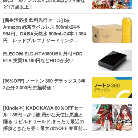
師,ゴールデンカムイ,幼女戦記,ウマ娘な
ど1万点以上！
[新生活応援 飲料先行セール] by
Amazon 緑茶ラベルレス 500mlx24本
954円、GABA天然水 500ml×24本 1,354
円、レッドブル エナジードリンク
250mlx24本 3,412円、い･ろ･は･す 2L×8
ELECOM ELD-HTV060UBK 外付HDD
本 846円など飲料セール
6TB 実質16,190円などHDDが安い
[86%OFF] ノートン 360 デラックス 3年
3台分 3,000円 究極特価！
[Kindle本] KADOKAWA 80％OFFセー
ル！88円～ざつ旅,愚かな天使は悪魔と
踊る,リビルドワールド,まったく最近の
探偵ときたら等！最大70%OFF 春直前大
セール開始、実用本・小説などがセー