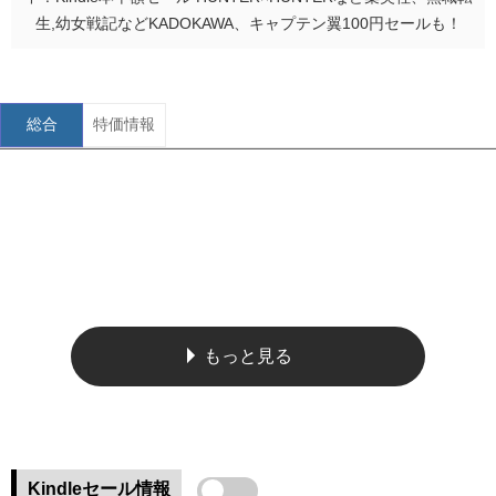
生,幼女戦記などKADOKAWA、キャプテン翼100円セールも！
総合
特価情報
もっと見る
Kindleセール情報