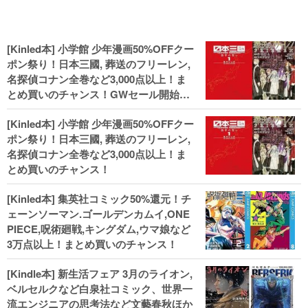
[Kinled本] 小学館 少年漫画50%OFFクー
ポン祭り！日本三國, 葬送のフリーレン,
名探偵コナン全巻など3,000点以上！ま
とめ買いのチャンス！GWセール開始！
人気コミック多数 カドカワ祭やIT関連本
[Kinled本] 小学館 少年漫画50%OFFクー
がセールに！
ポン祭り！日本三國, 葬送のフリーレン,
名探偵コナン全巻など3,000点以上！ま
とめ買いのチャンス！
[Kinled本] 集英社コミック50%還元！チ
ェーンソーマン.ゴールデンカムイ,ONE
PIECE,呪術廻戦,キングダム,ウマ娘など
3万点以上！まとめ買いのチャンス！
[Kindle本] 新生活フェア 3月のライオン,
ベルセルクなど白泉社コミック、世界一
流エンジニアの思考法など文藝春秋ほか