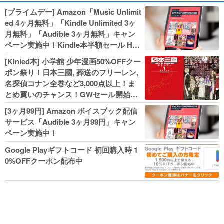
[プライムデー] Amazon「Music Unlimit
ed 4ヶ月無料」「Kindle Unlimited 3ヶ
月無料」「Audible 3ヶ月無料」キャン
ペーン実施中！Kindle本半額セール HU
NTER×HUNTERなど集英社、無職転生,
[Kinled本] 小学館 少年漫画50%OFFクー
幼女戦記などKADOKAWA、キャプテン
ポン祭り！日本三國, 葬送のフリーレン,
翼100円セールも！
名探偵コナン全巻など3,000点以上！ま
とめ買いのチャンス！GWセール開始！
人気コミック多数 カドカワ祭やIT関連本
[3ヶ月99円] Amazon ボイスブック配信
がセールに！
サービス「Audible 3ヶ月99円」キャン
ペーン実施中！
Google Playギフトコード 初回購入時 1
0%OFFクーポン配布中