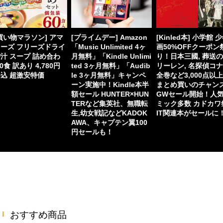
買い物マラソン] アマ
[プライムデー] Amazon
[Kinled本] 小学館 
ーズ フリーズドライ
「Music Unlimited 4ヶ
画50%OFFクーポン
汁 スープ 詰め合わ
月無料」「Kindle Unlimi
り！日本三國, 葬送
60食 訳あり 4,780円
ted 3ヶ月無料」「Audib
リーレン, 名探偵コ
込 超激安特価
le 3ヶ月無料」キャンペ
全巻など3,000点以
ーン実施中！Kindle本半
まとめ買いのチャン
額セール HUNTER×HUN
GWセール開始！人
TERなど集英社、無職転
ミック多数 カドカワ
生,幼女戦記などKADOK
IT関連本がセールに
AWA、キャプテン翼100
円セールも！
おすすめ商品