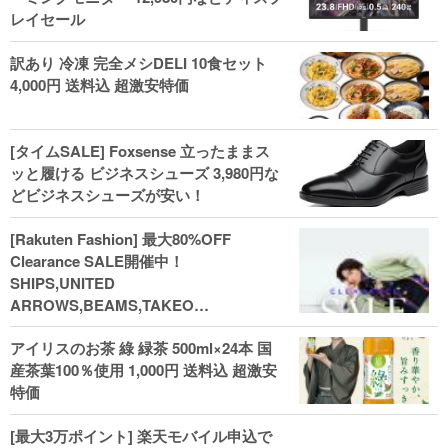
レイセール
訳あり 冷凍 完全メシDELI 10食セット
4,000円 送料込 超激安特価
[タイムSALE] Foxsense 立ったままス
ッと履ける ビジネスシューズ 3,980円な
どビジネスシューズが安い！
[Rakuten Fashion] 最大80%OFF
Clearance SALE開催中！
SHIPS,UNITED
ARROWS,BEAMS,TAKEO
KIKUCHI,COACH,MICHAEL KORSなど
アイリスのお茶 綠 緑茶 500ml×24本 国
(202602)
産茶葉100％使用 1,000円 送料込 超激安
特価
[最大3万ポイント] 楽天モバイル申込で