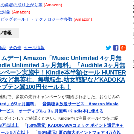
になり人生で初めてお巡りさんを呼ぶ
ール 盾の勇者の成り上がり等
(Amazon)
反対派の若者にブチギレ「差別するなんて最低だ！」 → スタジオ
以上対象
(Amazon)
てるが妥協だとしてもAAxはやめたほうがいいな…
プ 春のビッグセール IT・テクノロジー本多数
(Amazon)
ない
ール情報
→ 今トンデモナイことになってる・・・
開始wwwwww
商品
,
その他
,
セール情報
大阪に上陸した某料理店に批判殺到、鹿児島の養鶏家とタッグを
ムデー] Amazon「Music Unlimited 4ヶ月無
俺(22)「ウソつけ、独身楽しいだろｗ」→俺(45)現在「…」
dle Unlimited 3ヶ月無料」「Audible 3ヶ月無
00匹を超えるポケモンたちが暮らす世界が凄かった
ペーン実施中！Kindle本半額セール HUNTER
ERなど集英社、無職転生,幼女戦記などKADOKA
県議会「海外視察費」公表…
ャプテン翼100円セールも！
谷雅子、57歳の現在にスタジオ衝撃「信じられない」「やっぱすご
連動で、多数の先行キャンペーンが開始されました。おなじみの
）
ited」が3ヶ月無料
」「
音楽聴き放題サービス「Amazon Music
すすめのおつまに
ービス「オーディブル」3ヶ月無料+Kindle本に使える
で涙！中国人「尊敬に値する」「中国に彼のような使命感を持つ
ログインしてご確認ください。Kindle本は注目セール4つをご紹
り組むべき？
 3万点以上
」「
[50%還元] KADOKAWAコミック ポイント還元キャ
ｗｗｗｗｗ
大セール 5万点以上
」「
[50%還元] 夏の超大ポイントフェア 4万点以