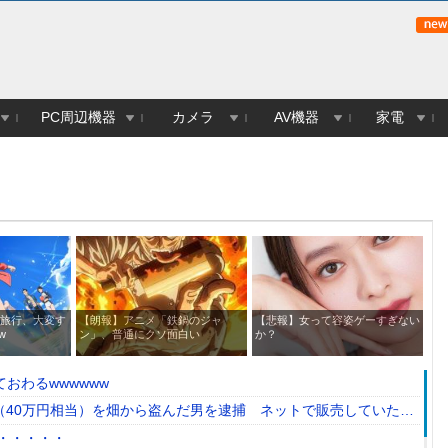
PC周辺機器
カメラ
AV機器
家電
の旅行、大変す
【朗報】アニメ「鉄鍋のジャ
【悲報】女って容姿ゲーすぎない
お
w
ン」、普通にクソ面白い
か？
な
し
おわるwwwwww
（40万円相当）を畑から盗んだ男を逮捕 ネットで販売していた模
・・・・・