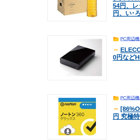
54円、レ
円、い･ろ
PC周辺機
ELECO
0円などH
PC周辺機
[86%
円 究極