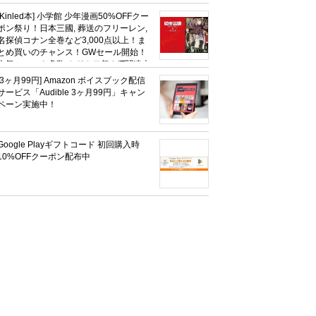
額セール HUNTER×HUNTERなど集英
社、無職転生,幼女戦記など
[Kinled本] 小学館 少年漫画50%OFFクー
KADOKAWA、キャプテン翼100円セー
ポン祭り！日本三國, 葬送のフリーレン,
ルも！
名探偵コナン全巻など3,000点以上！ま
とめ買いのチャンス！GWセール開始！
人気コミック多数 カドカワ祭やIT関連本
がセールに！
[3ヶ月99円] Amazon ボイスブック配信
サービス「Audible 3ヶ月99円」キャン
ペーン実施中！
Google Playギフトコード 初回購入時
10%OFFクーポン配布中