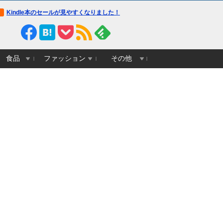
Kindle本のセールが見やすくなりました！
食品
ファッション
その他
前ら「40才から独身はキツく
【悲報】シャインマスカット200
【画像】桐谷さん「人
る」俺(22)「ウソつけ、独身楽
房（40万円相当）を畑から盗ん
億円貯めたのにガンで
いだろｗ」→俺(45)現在「…」
だ男を逮捕 ネットで販売してい
もっと素直に遊べばよ
た模様