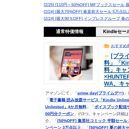
ワイ、おっさんと道路上でトラブル
2ch
[2/25] [110円～50%OFF] MFブックスセ
【悲報】ホリエモン、移民受け入れ
news
[2/24] [最大70%OFF] 春直前大セール 5万点
誰も反論できず沈黙 ………
【ポケスリ】食材とくいは59でとめ
ｹﾞｰﾑ
[2/24] [最大90％OFF] インプレスグルー
オタクくん、女の服の構造がわから
ｱﾆﾒ
通常特価情報
Kindleセ
【訃報】名探偵コナン声優が死去 
生活
【１０円セール】同人祭り第三弾ww
2ch
おすすめ
「鹿児島でもこんなの出さんて」と
news
組んだところで……
[プライ
お前ら「40才から独身はキツくなる」
2ch
料」「Kin
「ポケパーク カントー」初公開！6
ｹﾞｰﾑ
料」キャン
【悲報】中日ドラゴンズ 根尾昂さん
ｽﾎﾟｰﾂ
×HUNT
３年間で２億６５００万円… 福岡
news
WA、キ
40歳でブレイク 元祖美魔女・水
2ch
アマゾンにて、「
prime day(プライムデー)
」
いね」
再公開済み記事リスト（7月2日更新
ｱﾆﾒ
「
電子書籍 読み放題サービス「Kindle Unlim
【急募】ビールとレモンサワーにお
ｱﾆﾒ
Unlimited」4か月無料
」「
ボイスブック配信サ
森保監督、パラグアイ戦の国歌斉唱
ｽﾎﾟｰﾂ
00円分クーポン
」の3つ。キャンペーン詳細は
人はいない」【海外の反応】
今ジムにいるけど、まずどこから取
2ch
介。「
[50%OFF] 集英社コミック 半額セール
センスが神なパロディHビデオｗｗ
news
ンペーン 3万点以上
」「
[50%OFF] 夏の超