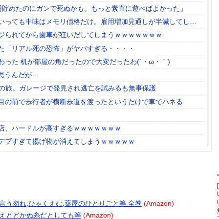
円貯めたのにガンで死ぬかも。もっと素直に遊べばよかった」
いっても中味はメモリ価格だけ。雇用増加見通しが半減してしま
状況っすね
ジられてから歯車が狂いだしてしまうｗｗｗｗｗｗｗ
た「リアル死の恐怖」がヤバすぎる・・・・
った 机が部屋の角だったので大変だったわ(´・ω・｀)
思うんだが…
mの旅。ガレージで発見され逃亡を試みるも無事保護
目の前で歩行者が横断歩道を渡ったというだけで車でハネる
店、ハードルが高すぎるｗｗｗｗｗｗｗ
デブすぎて揚げ物が消えてしまうｗｗｗｗｗ
最大規模の地震「M4.7」の揺れを観測
模だけどお勧めな日本の観光名所／お店に対する海外の反応
行為は絶対にない」→韓国人「一番重要なのは2002年なのにそこ
逃れが本当にひどい・・・」
超 7月販売は125台
テリと言う勿れ,ひゃくえむ,薬屋のひとりごと等 全巻
(Amazon)
きます」
 たとえとどかぬ糸だとしても等
(Amazon)