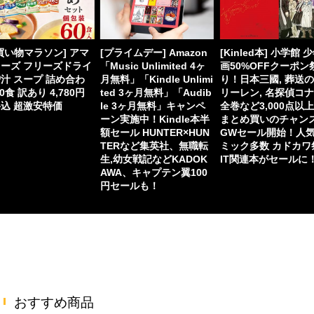
買い物マラソン] アマ
[プライムデー] Amazon
[Kinled本] 小学館 
ーズ フリーズドライ
「Music Unlimited 4ヶ
画50%OFFクーポン
汁 スープ 詰め合わ
月無料」「Kindle Unlimi
り！日本三國, 葬送
60食 訳あり 4,780円
ted 3ヶ月無料」「Audib
リーレン, 名探偵コ
込 超激安特価
le 3ヶ月無料」キャンペ
全巻など3,000点以
ーン実施中！Kindle本半
まとめ買いのチャン
額セール HUNTER×HUN
GWセール開始！人
TERなど集英社、無職転
ミック多数 カドカワ
生,幼女戦記などKADOK
IT関連本がセールに
AWA、キャプテン翼100
円セールも！
おすすめ商品