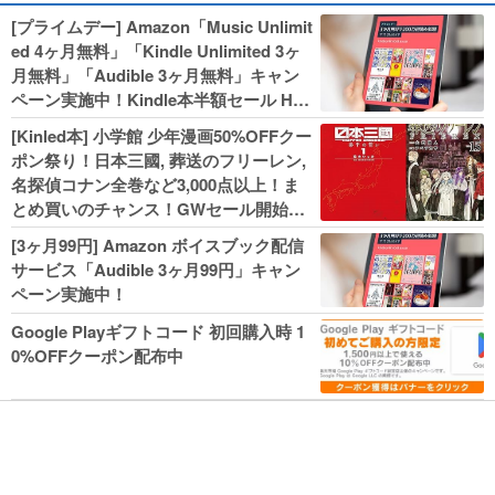
[プライムデー] Amazon「Music Unlimit
ed 4ヶ月無料」「Kindle Unlimited 3ヶ
月無料」「Audible 3ヶ月無料」キャン
ペーン実施中！Kindle本半額セール HU
NTER×HUNTERなど集英社、無職転生,
[Kinled本] 小学館 少年漫画50%OFFクー
幼女戦記などKADOKAWA、キャプテン
ポン祭り！日本三國, 葬送のフリーレン,
翼100円セールも！
名探偵コナン全巻など3,000点以上！ま
とめ買いのチャンス！GWセール開始！
人気コミック多数 カドカワ祭やIT関連本
[3ヶ月99円] Amazon ボイスブック配信
がセールに！
サービス「Audible 3ヶ月99円」キャン
ペーン実施中！
Google Playギフトコード 初回購入時 1
0%OFFクーポン配布中