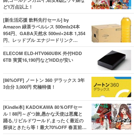
師,ゴールデンカムイ,幼女戦記,ウマ娘な
ど1万点以上！
[新生活応援 飲料先行セール] by
Amazon 緑茶ラベルレス 500mlx24本
954円、GABA天然水 500ml×24本 1,354
円、レッドブル エナジードリンク
250mlx24本 3,412円、い･ろ･は･す 2L×8
ELECOM ELD-HTV060UBK 外付HDD
本 846円など飲料セール
6TB 実質16,190円などHDDが安い
[86%OFF] ノートン 360 デラックス 3年
3台分 3,000円 究極特価！
[Kindle本] KADOKAWA 80％OFFセー
ル！88円～ざつ旅,愚かな天使は悪魔と
踊る,リビルドワールド,まったく最近の
探偵ときたら等！最大70%OFF 春直前大
セール開始、実用本・小説などがセー