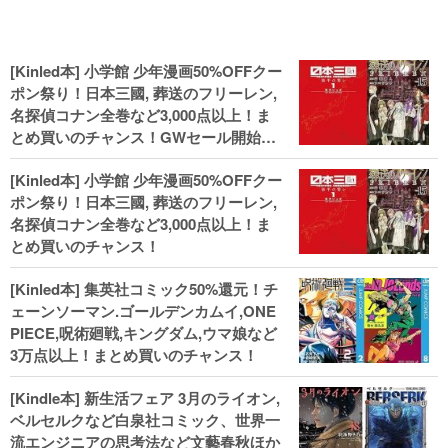
[Kinled本] 小学館 少年漫画50%OFFクー
ポン祭り！日本三國, 葬送のフリーレン,
名探偵コナン全巻など3,000点以上！ま
とめ買いのチャンス！GWセール開始！
人気コミック多数 カドカワ祭やIT関連本
[Kinled本] 小学館 少年漫画50%OFFクー
がセールに！
ポン祭り！日本三國, 葬送のフリーレン,
名探偵コナン全巻など3,000点以上！ま
とめ買いのチャンス！
[Kinled本] 集英社コミック50%還元！チ
ェーンソーマン.ゴールデンカムイ,ONE
PIECE,呪術廻戦,キングダム,ウマ娘など
3万点以上！まとめ買いのチャンス！
[Kindle本] 新生活フェア 3月のライオン,
ベルセルクなど白泉社コミック、世界一
流エンジニアの思考法など文藝春秋ほか