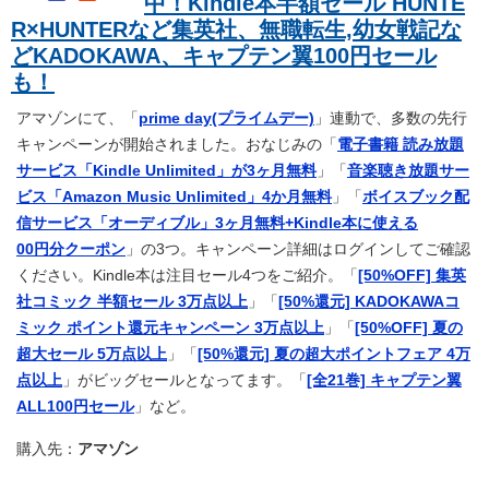
中！Kindle本半額セール HUNTE
R×HUNTERなど集英社、無職転生,幼女戦記な
どKADOKAWA、キャプテン翼100円セール
も！
アマゾンにて、「
prime day(プライムデー)
」連動で、多数の先行
キャンペーンが開始されました。おなじみの「
電子書籍 読み放題
サービス「Kindle Unlimited」が3ヶ月無料
」「
音楽聴き放題サー
ビス「Amazon Music Unlimited」4か月無料
」「
ボイスブック配
信サービス「オーディブル」3ヶ月無料+Kindle本に使える
00円分クーポン
」の3つ。キャンペーン詳細はログインしてご確認
ください。Kindle本は注目セール4つをご紹介。「
[50%OFF] 集英
社コミック 半額セール 3万点以上
」「
[50%還元] KADOKAWAコ
ミック ポイント還元キャンペーン 3万点以上
」「
[50%OFF] 夏の
超大セール 5万点以上
」「
[50%還元] 夏の超大ポイントフェア 4万
点以上
」がビッグセールとなってます。「
[全21巻] キャプテン翼
ALL100円セール
」など。
購入先：
アマゾン