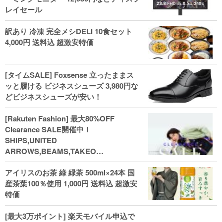
レイセール
訳あり 冷凍 完全メシDELI 10食セット
4,000円 送料込 超激安特価
[タイムSALE] Foxsense 立ったままス
ッと履ける ビジネスシューズ 3,980円な
どビジネスシューズが安い！
[Rakuten Fashion] 最大80%OFF
Clearance SALE開催中！
SHIPS,UNITED
ARROWS,BEAMS,TAKEO
KIKUCHI,COACH,MICHAEL KORSなど
アイリスのお茶 綠 緑茶 500ml×24本 国
(202602)
産茶葉100％使用 1,000円 送料込 超激安
特価
[最大3万ポイント] 楽天モバイル申込で