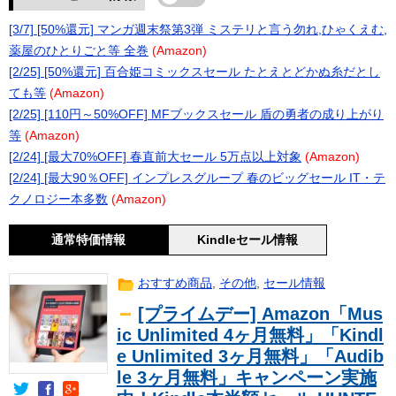
[3/7] [50%還元] マンガ週末祭第3弾 ミステリと言う勿れ,ひゃくえむ,
薬屋のひとりごと等 全巻
(Amazon)
[2/25] [50%還元] 百合姫コミックスセール たとえとどかぬ糸だとし
ても等
(Amazon)
[2/25] [110円～50%OFF] MFブックスセール 盾の勇者の成り上がり
等
(Amazon)
[2/24] [最大70%OFF] 春直前大セール 5万点以上対象
(Amazon)
[2/24] [最大90％OFF] インプレスグループ 春のビッグセール IT・テ
クノロジー本多数
(Amazon)
通常特価情報
Kindleセール情報
おすすめ商品
,
その他
,
セール情報
[プライムデー] Amazon「Mus
ic Unlimited 4ヶ月無料」「Kindl
e Unlimited 3ヶ月無料」「Audib
le 3ヶ月無料」キャンペーン実施