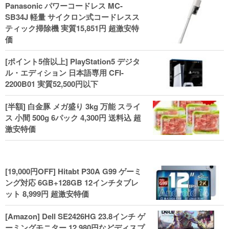
Panasonic パワーコードレス MC-
ル！
SB34J 軽量 サイクロン式コードレスス
ティック掃除機 実質15,851円 超激安特
価
[ポイント5倍以上] PlayStation5 デジタ
ル・エディション 日本語専用 CFI-
2200B01 実質52,500円以下
[半額] 白金豚 メガ盛り 3kg 万能 スライ
ス 小間 500g 6パック 4,300円 送料込 超
激安特価
[19,000円OFF] Hitabt P30A G99 ゲーミ
ング対応 6GB+128GB 12インチタブレ
ット 8,999円 超激安特価
[Amazon] Dell SE2426HG 23.8インチ ゲ
ーミングモニター 12,980円などディスプ