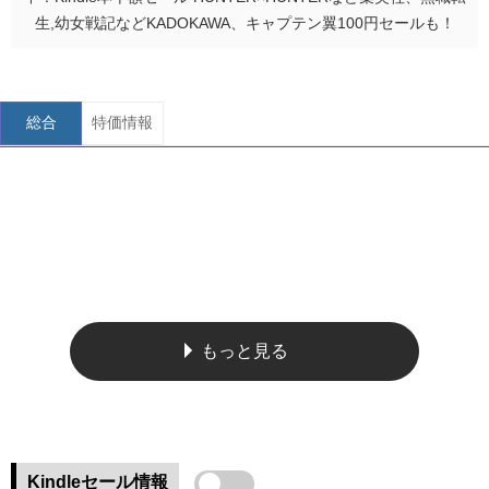
生,幼女戦記などKADOKAWA、キャプテン翼100円セールも！
総合
特価情報
もっと見る
Kindleセール情報