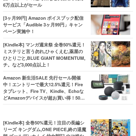
6万点以上がセール
[3ヶ月99円] Amazon ボイスブック配信
サービス「Audible 3ヶ月99円」キャン
ペーン実施中！
[Kindle本] マンガ週末祭 全巻50%還元！
ミステリと言う勿れ,ひゃくえむ,薬屋の
ひとりごと,BLUE GIANT MOMENTUM,
チ。など3,000点以上！
Amazon 新生活SALE 先行セール開催
中！エントリーで最大12.5%還元！Fire
タブレット、Fire TV、Kindle、Echoな
どAmazonデバイスが超お買い得！50%
還元！Kindle本 新生活フェアなど！
[Kindle本] 全巻50%還元！注目の長編シ
リーズ キングダム,ONE PIECE,終の退魔