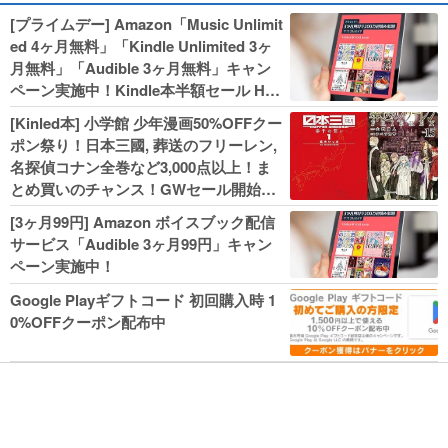
[プライムデー] Amazon「Music Unlimit
ed 4ヶ月無料」「Kindle Unlimited 3ヶ
月無料」「Audible 3ヶ月無料」キャン
ペーン実施中！Kindle本半額セール HU
NTER×HUNTERなど集英社、無職転生,
[Kinled本] 小学館 少年漫画50%OFFクー
幼女戦記などKADOKAWA、キャプテン
ポン祭り！日本三國, 葬送のフリーレン,
翼100円セールも！
名探偵コナン全巻など3,000点以上！ま
とめ買いのチャンス！GWセール開始！
人気コミック多数 カドカワ祭やIT関連本
[3ヶ月99円] Amazon ボイスブック配信
がセールに！
サービス「Audible 3ヶ月99円」キャン
ペーン実施中！
Google Playギフトコード 初回購入時 1
0%OFFクーポン配布中