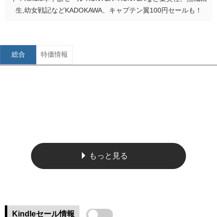
生,幼女戦記などKADOKAWA、キャプテン翼100円セールも！
総合
特価情報
もっと見る
Kindleセール情報