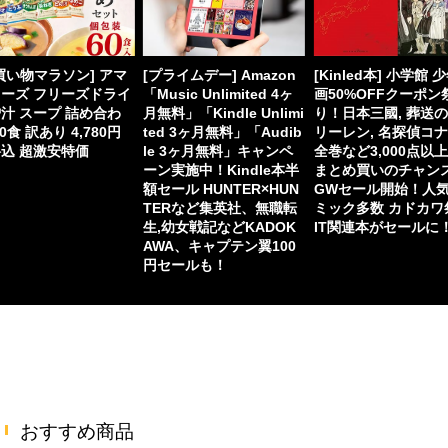
買い物マラソン] アマ
[プライムデー] Amazon
[Kinled本] 小学館 
ーズ フリーズドライ
「Music Unlimited 4ヶ
画50%OFFクーポン
汁 スープ 詰め合わ
月無料」「Kindle Unlimi
り！日本三國, 葬送
60食 訳あり 4,780円
ted 3ヶ月無料」「Audib
リーレン, 名探偵コ
込 超激安特価
le 3ヶ月無料」キャンペ
全巻など3,000点以
ーン実施中！Kindle本半
まとめ買いのチャン
額セール HUNTER×HUN
GWセール開始！人
TERなど集英社、無職転
ミック多数 カドカワ
生,幼女戦記などKADOK
IT関連本がセールに
AWA、キャプテン翼100
円セールも！
おすすめ商品