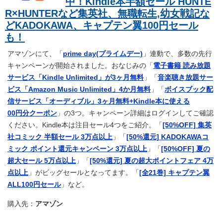
中！Kindle本半額セール HUNTE
R×HUNTERなど集英社、無職転生,幼女戦記な
どKADOKAWA、キャプテン翼100円セール
も！
アマゾンにて、「
prime day(プライムデー)
」連動で、多数の先行
キャンペーンが開始されました。おなじみの「
電子書籍 読み放題
サービス「Kindle Unlimited」が3ヶ月無料
」「
音楽聴き放題サー
ビス「Amazon Music Unlimited」4か月無料
」「
ボイスブック配
信サービス「オーディブル」3ヶ月無料+Kindle本に使える
00円分クーポン
」の3つ。キャンペーン詳細はログインしてご確認
ください。Kindle本は注目セール4つをご紹介。「
[50%OFF] 集英
社コミック 半額セール 3万点以上
」「
[50%還元] KADOKAWAコ
ミック ポイント還元キャンペーン 3万点以上
」「
[50%OFF] 夏の
超大セール 5万点以上
」「
[50%還元] 夏の超大ポイントフェア 4万
点以上
」がビッグセールとなってます。「
[全21巻] キャプテン翼
ALL100円セール
」など。
購入先：
アマゾン