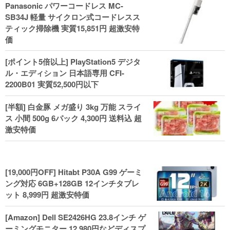
Panasonic パワーコードレス MC-
ル！
SB34J 軽量 サイクロン式コードレスス
ティック掃除機 実質15,851円 超激安特
価
[ポイント5倍以上] PlayStation5 デジタ
ル・エディション 日本語専用 CFI-
2200B01 実質52,500円以下
[半額] 白金豚 メガ盛り 3kg 万能 スライ
ス 小間 500g 6パック 4,300円 送料込 超
激安特価
[19,000円OFF] Hitabt P30A G99 ゲーミ
ング対応 6GB+128GB 12インチタブレ
ット 8,999円 超激安特価
[Amazon] Dell SE2426HG 23.8インチ ゲ
ーミングモニター 12,980円などディスプ