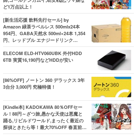
師,ゴールデンカムイ,幼女戦記,ウマ娘な
ど1万点以上！
[新生活応援 飲料先行セール] by
Amazon 緑茶ラベルレス 500mlx24本
954円、GABA天然水 500ml×24本 1,354
円、レッドブル エナジードリンク
250mlx24本 3,412円、い･ろ･は･す 2L×8
ELECOM ELD-HTV060UBK 外付HDD
本 846円など飲料セール
6TB 実質16,190円などHDDが安い
[86%OFF] ノートン 360 デラックス 3年
3台分 3,000円 究極特価！
[Kindle本] KADOKAWA 80％OFFセー
ル！88円～ざつ旅,愚かな天使は悪魔と
踊る,リビルドワールド,まったく最近の
探偵ときたら等！最大70%OFF 春直前大
セール開始、実用本・小説などがセー