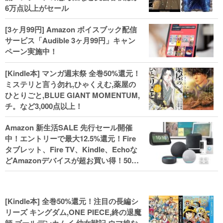
6万点以上がセール
[3ヶ月99円] Amazon ボイスブック配信
サービス「Audible 3ヶ月99円」キャン
ペーン実施中！
[Kindle本] マンガ週末祭 全巻50%還元！
ミステリと言う勿れ,ひゃくえむ,薬屋の
ひとりごと,BLUE GIANT MOMENTUM,
チ。など3,000点以上！
Amazon 新生活SALE 先行セール開催
中！エントリーで最大12.5%還元！Fire
タブレット、Fire TV、Kindle、Echoな
どAmazonデバイスが超お買い得！50%
還元！Kindle本 新生活フェアなど！
[Kindle本] 全巻50%還元！注目の長編シ
リーズ キングダム,ONE PIECE,終の退魔