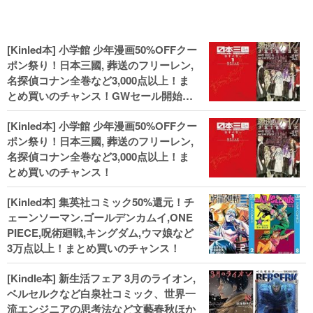
[Kinled本] 小学館 少年漫画50%OFFクー
ポン祭り！日本三國, 葬送のフリーレン,
名探偵コナン全巻など3,000点以上！ま
とめ買いのチャンス！GWセール開始！
人気コミック多数 カドカワ祭やIT関連本
[Kinled本] 小学館 少年漫画50%OFFクー
がセールに！
ポン祭り！日本三國, 葬送のフリーレン,
名探偵コナン全巻など3,000点以上！ま
とめ買いのチャンス！
[Kinled本] 集英社コミック50%還元！チ
ェーンソーマン.ゴールデンカムイ,ONE
PIECE,呪術廻戦,キングダム,ウマ娘など
3万点以上！まとめ買いのチャンス！
[Kindle本] 新生活フェア 3月のライオン,
ベルセルクなど白泉社コミック、世界一
流エンジニアの思考法など文藝春秋ほか