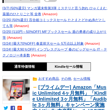
[3/7] [50%還元] マンガ週末祭第3弾 ミステリと言う勿れ,ひゃくえむ,
薬屋のひとりごと等 全巻
(Amazon)
[2/25] [50%還元] 百合姫コミックスセール たとえとどかぬ糸だとし
ても等
(Amazon)
[2/25] [110円～50%OFF] MFブックスセール 盾の勇者の成り上がり
等
(Amazon)
[2/24] [最大70%OFF] 春直前大セール 5万点以上対象
(Amazon)
[2/24] [最大90％OFF] インプレスグループ 春のビッグセール IT・テ
クノロジー本多数
(Amazon)
通常特価情報
Kindleセール情報
おすすめ商品
,
その他
,
セール情報
[プライムデー] Amazon「Mus
ic Unlimited 4ヶ月無料」「Kindl
e Unlimited 3ヶ月無料」「Audib
le 3ヶ月無料」キャンペーン実施