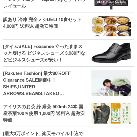
レイセール
訳あり 冷凍 完全メシDELI 10食セット
4,000円 送料込 超激安特価
[タイムSALE] Foxsense 立ったままス
ッと履ける ビジネスシューズ 3,980円な
どビジネスシューズが安い！
[Rakuten Fashion] 最大80%OFF
Clearance SALE開催中！
SHIPS,UNITED
ARROWS,BEAMS,TAKEO
KIKUCHI,COACH,MICHAEL KORSなど
アイリスのお茶 綠 緑茶 500ml×24本 国
(202602)
産茶葉100％使用 1,000円 送料込 超激安
特価
[最大3万ポイント] 楽天モバイル申込で