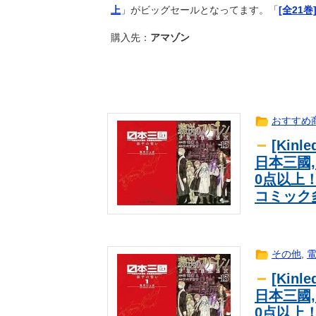
上
」がビッグセールとなってます。「
[全21巻
浦和退団のMF安部裕葵、J2今治
ｽﾎﾟｰﾂ
【悲報】色んなデッキ組みたいのに
ｹﾞｰﾑ
購入先：
アマゾン
再公開済み記事リスト（7月2日更新
ｱﾆﾒ
【朗報】プレミアリーグに最多9人
ｽﾎﾟｰﾂ
インドネシアに「ドラえもん」という
news
ワイは毎晩5～10km自転車を漕い
2ch
おすすめ
FC東京開幕戦でのDF長友佑都の“
ｽﾎﾟｰﾂ
[Kin
外国人「アジア杯で優勝するんだ」日
ｽﾎﾟｰﾂ
ら追い風に！アメリカ人もポット1
日本三國,
【日向坂46】来月、坂道vsカワラボ
芸能
0点以上
ダークゴシックな2D弾幕STG『カ
ｹﾞｰﾑ
コミック
日本人「敷地内に勝手に停めた車が
海外翻訳
ｗｗｗ【タイ人の反応】
海外「ウルっときた…」これ描いて死
海外翻訳
【ウマ娘】ドンナと海行きてえなあ
ｹﾞｰﾑ
その他
,
ウガンダサッカー界に衝撃 若き主
ｽﾎﾟｰﾂ
怒り「リーダーを失った」
[Kin
【ポケチャン】実は未だにあくびの
ｹﾞｰﾑ
日本三國,
【ウマ娘】ウマ娘とウマドッグの大
ｹﾞｰﾑ
0点以上