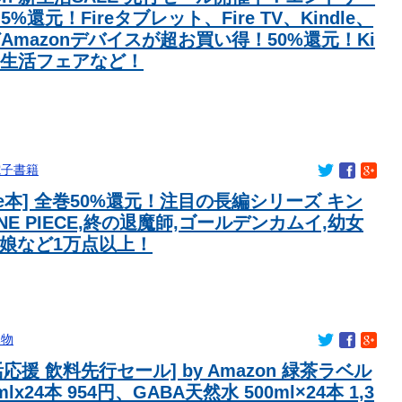
5%還元！Fireタブレット、Fire TV、Kindle、
どAmazonデバイスが超お買い得！50%還元！Ki
 新生活フェアなど！
電子書籍
dle本] 全巻50%還元！注目の長編シリーズ キン
NE PIECE,終の退魔師,ゴールデンカムイ,幼女
マ娘など1万点以上！
み物
応援 飲料先行セール] by Amazon 緑茶ラベル
mlx24本 954円、GABA天然水 500ml×24本 1,3