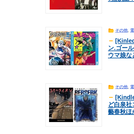
塩貝健人『4年後は1人でチームを
ｽﾎﾟｰﾂ
ライチュウ「ピチューとピカチュウ
ｱﾆﾒ
【日向坂46】来月、坂道vsカワラボ
芸能
「外国人受け入れ反対」大幅増56.3
news
その他
,
【速報】ウマ娘声優さん、結婚ｗｗ
ｱﾆﾒ
[Ki
【悲報】ワイ、半導体で破産寸前ｗ
ｽﾎﾟｰﾂ
ン.ゴール
韓国人「『日本ビールは絶対に飲ま
海外翻訳
ウマ娘な
こちら…（ﾌﾞﾙﾌﾞﾙ」＝韓国の反応
外国人「俺達が見かけたヤバすぎる
海外翻訳
おすすめのG-SHOCK教えろ。そ
趣味
【ニュース】 広島記念公園を追い
news
キャッシュレス派の人が現金のみの
news
その他
,
韓国人「不適切接待疑惑、2002
海外翻訳
[Kin
が一斉に報道！」
勝ったのだ！
ｽﾎﾟｰﾂ
ど白泉社
【衝撃】京大病院で正常な脳組織を
2ch
藝春秋ほ
状態に…「意識はある」
【悲報】インターネットプロバイダ
趣味
【拡散希望】辺野古転覆事故遺族が
news
と説明、クラファン立ち上げも準備
ワンピースの原作者、尾田栄一郎先
ｱﾆﾒ