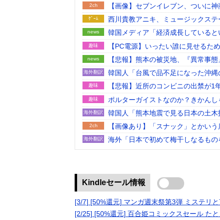
【画像】セブンイレブン、ついに神
2ch
西川貴教アニキ、ミュージックステ
ｹﾞｰﾑ
韓国メディア「経済成長していると
news
った」……韓国の内需不況は根強い
【PC電源】いったい誰に見せるため
趣味
【悲報】熊本の被災地、『異常事態
news
韓国人「台風で品不足になった沖縄
海外翻訳
んです…」
【悲報】近所のコンビニの出禁が1
趣味
ポルターガイストなのか？きかんし
趣味
韓国人「熊本地震で見る日本の土木
海外翻訳
うのを見ると日本人は何か適当に作
【画像あり】「スナック」とかいう
2ch
海外「日本で初めて梅干しなるもの
海外翻訳
【悲報】ラッパーさん、札束披露す
2ch
る
「BYD RACCOは利便性より安
news
RACCOの一番の特徴よな
【日本横断】大型の台風15号(チャ
news
Kindleセール情報
白浜町「100万やるからパンダに代
2ch
[3/7] [50%還元] マンガ週末祭第3弾 ミス
路上駐車経験率が過去最少の21%
趣味
[2/25] [50%還元] 百合姫コミックスセール
2ch