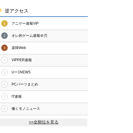
逆アクセス
アニゲー速報VIP
1
オレ的ゲーム速報＠刃
2
楽韓Web
3
VIPPER速報
4
Uー1NEWS
5
PCパーツまとめ
6
IT速報
7
働くモノニュース
8
>>全順位を見る