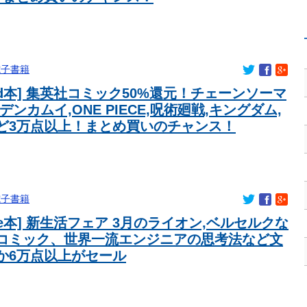
勝たせられる選手になる。』
より圧倒的に強いですｗｗｗｗ」←こいつが不人気な理由
vsスタダvsハロプロの大激戦
(%) 東大調査 前回から20ポイント以上の爆増
電子書籍
ｗｗｗｗｗｗ
nled本] 集英社コミック50%還元！チェーンソーマ
ｗｗｗｗｗｗｗｗｗ
デンカムイ,ONE PIECE,呪術廻戦,キングダム,
ない！』と大騒ぎしていた時代が完全に終わってしまった理由が
ど3万点以上！まとめ買いのチャンス！
髪型を集めてみたｗｗｗｗ」
れ買う。ちな現場仕事
出された左翼さん、流石にキモすぎて炎上
店に文句言ってるのってどう思う？
電子書籍
年イタリア・スペイン戦で『韓国に奪われた』と欧州の大手メディア
dle本] 新生活フェア 3月のライオン,ベルセルクな
コミック、世界一流エンジニアの思考法など文
誤摘出された50代女性、手足も動かせず自発呼吸もできない重篤
か6万点以上がセール
ーから開示請求が届いた…
「全容解明と再発防止を求める会」設立 継続的に活動するため
生51歳「あ、切り込む？笑」