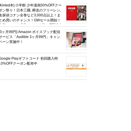
社、無職転生,幼女戦記など
[Kinled本] 小学館 少年漫画50%OFFクー
KADOKAWA、キャプテン翼100円セー
ポン祭り！日本三國, 葬送のフリーレン,
ルも！
名探偵コナン全巻など3,000点以上！ま
とめ買いのチャンス！GWセール開始！
人気コミック多数 カドカワ祭やIT関連本
がセールに！
[3ヶ月99円] Amazon ボイスブック配信
サービス「Audible 3ヶ月99円」キャン
ペーン実施中！
Google Playギフトコード 初回購入時
10%OFFクーポン配布中