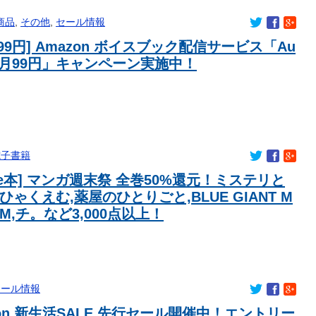
られた″お祝イイ！！コメント”一覧ｗｗｗｗ
商品
,
その他
,
セール情報
ベチｗｗｗｗｗｗｗｗｗｗｗｗｗｗｗｗｗｗ
99円] Amazon ボイスブック配信サービス「Au
ンいつの間にか修正されてたのか
 3ヶ月99円」キャンペーン実施中！
の仕事効率の差が分かる数字に海外が大騒ぎ
督、経歴がおかしい」
う」 母「こわいねー」
決意する………
”を提示 新党の届け出を知らされず激怒「信頼関係が保てず夫婦
電子書籍
ピンクの粉みたいな食い物
dle本] マンガ週末祭 全巻50%還元！ミステリと
ひゃくえむ,薬屋のひとりごと,BLUE GIANT M
UM,チ。など3,000点以上！
セール情報
zon 新生活SALE 先行セール開催中！エントリー