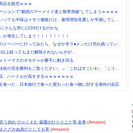
商品を販売ｗｗｗ
ーションで”魅惑のマーメイド達と限界突破”してしまうｗｗｗｗ
いっても中味はメモリ価格だけ。雇用増加見通しが半減してしま
状況っすね
にそんな所にLCD付けるのかな
』が発生してしまう！！！！！！！！
のスーパーに行ってみたら、なぜか辛ラ●メンだけ売れ残っていた
年以上経ってもまだ解除されないんやが…
ゃトーマスのオモチャが勝手に動き回る
技術の完全勝利をご覧ください」→「これはすごいわ」「こうい
る感じがしない・・・」「あれがまさに経験値である」
店、ハードルが高すぎるｗｗｗｗｗｗｗ
を食べた」日本旅行で食べた変わった食べ物に対する海外の反応
るもネット民から新社会人の初ボーナスくらいしかないと笑われ
全性を優先した設計」とEV推進派がスカスカ構造を絶賛、これが
ンホン)…お盆休みの天気に影響するおそれ
わる観光資源考えて」
テリと言う勿れ,ひゃくえむ,薬屋のひとりごと等 全巻
(Amazon)
へ低下！タイムズ会員にアンケート
 たとえとどかぬ糸だとしても等
(Amazon)