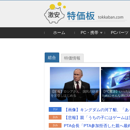
ホーム
PC・携帯
PCパーツ
総合
特価情報
【悲報】ロシアさん、国民の財産
【PC電源】いった
を没収しはじめる
ためにそんな所にL
な
【画像】キングダムの河了貂、「あ
ｱﾆﾒ
【悲報】親「うちの子にはゲームは
2ch
PTA会長「PTA参加拒否した親へ
2ch