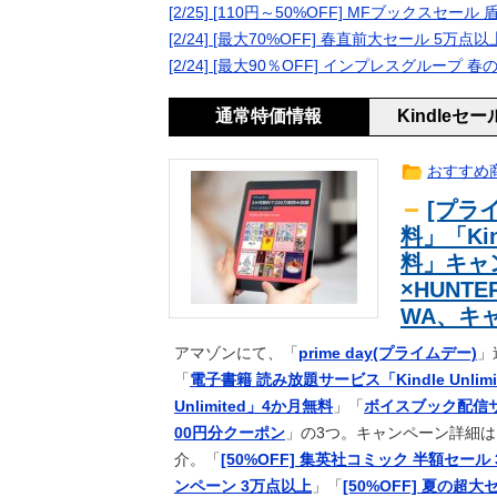
Twitter「ハーゲンダッツを大
[2/25] [110円～50%OFF] MFブックスセ
撃の理由 7万いいね
【ポケスリ】食材とくいは59でとめ
ｹﾞｰﾑ
[2/24] [最大70%OFF] 春直前大セール 5万点
森保監督、パラグアイ戦の国歌斉唱
ｽﾎﾟｰﾂ
[2/24] [最大90％OFF] インプレスグルー
人はいない」【海外の反応】
【悲報】全盛期のエマ・ワトソン可
news
通常特価情報
Kindleセ
『トリコ』が天下取れなかった理由
ｱﾆﾒ
仏教「極楽浄土に行きたい？なら金
2ch
おすすめ
う」
【訃報】名探偵コナン声優が死去 
生活
[プライ
結局歴代最強二塁手は山田哲人でえ
ｽﾎﾟｰﾂ
料」「Kin
【悲報】小野田紀美大臣「外国人が
news
料」キャン
て他人事発言と突っ込み殺到 ｗｗ
【速報】オタク、とうとう入浴を余
2ch
×HUNT
「子どもにとっては私しか母親がいな
2ch
WA、キ
したかった時間
【悲報】生活保護のヤバい「デメリ
2ch
アマゾンにて、「
prime day(プライムデー)
」
高市総理「物価上昇を上回る賃上げを
news
「
電子書籍 読み放題サービス「Kindle Unlim
追随する見通し
センスが神なパロディHビデオｗｗ
news
Unlimited」4か月無料
」「
ボイスブック配信サ
【修羅場】突然、中高の友人「H」
生活
00円分クーポン
」の3つ。キャンペーン詳細は
【急募】ビールとレモンサワーにお
ｱﾆﾒ
介。「
[50%OFF] 集英社コミック 半額セール
「ポケパーク カントー」初公開！6
ｹﾞｰﾑ
ンペーン 3万点以上
」「
[50%OFF] 夏の超