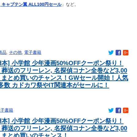
] キャプテン翼 ALL100円セール
」など。
に加入が決定「全力で頑張ります」（関連まとめ）
）
の日本人が集結！スタメン出場の選手は意外と少なそう？
名前の市民が16人、「のび太」は181人
でるのに痩せないんだよｗｗ
商品
,
その他
,
電子書籍
挨拶”、スポニチがネタバレ報道
led本] 小学館 少年漫画50%OFFクーポン祭り！
本代表、W杯ポット1入りに現実味!?2030大会で出場枠「64」な
争いに熱視線！【海外の反応】
 葬送のフリーレン, 名探偵コナン全巻など3,00
vsスタダvsハロプロの大激戦
！まとめ買いのチャンス！GWセール開始！人気
ラドリウス2』発売決定！
多数 カドカワ祭やIT関連本がセールに！
バチバチにブロックされててウケた」→結末がめっちゃおもろい
ね 第6話の海外反応
電子書籍
将が死去 携帯電話強盗に抵抗した末に石で滅多打ち… 国民が
led本] 小学館 少年漫画50%OFFクーポン祭り！
対策がよく分かってないんだがどうしてる？
 葬送のフリーレン, 名探偵コナン全巻など3,00
きさのイメージ
！まとめ買いのチャンス！