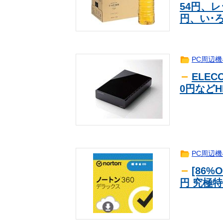
54円、レ
円、い･ろ
PC周辺機
ELECO
0円などH
PC周辺機
[86%
円 究極