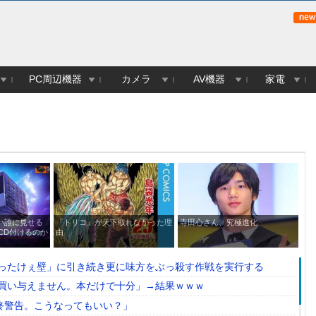
PC周辺機器
カメラ
AV機器
家電
い誰に見せる
『トリコ』が天下取れなかった理
寺田心さん、究極進化
【
CD付けるのか
由
レ
ｗ
ったけぇ壁」に引き続き更に味方をぶっ殺す作戦を実行する
買い与えません。本だけで十分」→結果ｗｗｗ
最終警告。こうなってもいい？」