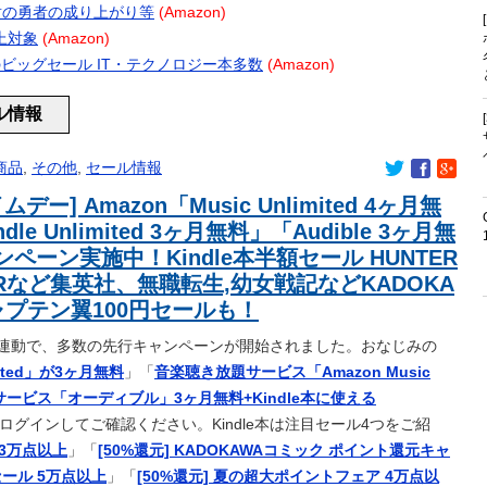
人買いして毎日食べてたら、全然美味しいと思えなくなった…」→…衝
ール 盾の勇者の成り上がり等
(Amazon)
てるが妥協だとしてもAAxはやめたほうがいいな…
以上対象
(Amazon)
で涙！中国人「尊敬に値する」「中国に彼のような使命感を持つ
プ 春のビッグセール IT・テクノロジー本多数
(Amazon)
愛すぎワロッタｗｗｗｗｗｗｗｗｗ
ール情報
払えや！」キリスト教「お金はいりません皆天国に行かせましょ
商品
,
その他
,
セール情報
→ 今トンデモナイことになってる・・・
ムデー] Amazon「Music Unlimited 4ヶ月無
えんか？
dle Unlimited 3ヶ月無料」「Audible 3ヶ月無
予想以上に増えている！」 ← 自民党が自ら受け入れ推進しておい
ペーン実施中！Kindle本半額セール HUNTER
ｗｗｗｗｗｗｗｗｗｗｗｗ
儀なくされるｗｗｗｗｗｗｗ
ERなど集英社、無職転生,幼女戦記などKADOKA
い」持田香織が語る、ELTデビュー30周年と“歌手”よりも大切に
ャプテン翼100円セールも！
ット」一覧ｗｗｗｗｗｗｗｗｗ
連動で、多数の先行キャンペーンが開始されました。おなじみの
日本に定着させる」国家公務員月給3.51％増へ 地方公務員も
ited」が3ヶ月無料
」「
音楽聴き放題サービス「Amazon Music
ｗｗｗｗｗ
ービス「オーディブル」3ヶ月無料+Kindle本に使える
から訴状が届いた私 → 夫と私、さらにいずれも同じ学校の生徒
ログインしてご確認ください。Kindle本は注目セール4つをご紹
で、クラス委員を務めた人たちが訴えられた → その理由が・・・
すすめのおつまに
 3万点以上
」「
[50%還元] KADOKAWAコミック ポイント還元キャ
00匹を超えるポケモンたちが暮らす世界が凄かった
大セール 5万点以上
」「
[50%還元] 夏の超大ポイントフェア 4万点以