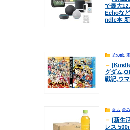
で最大12.
Echoな
ndle本
その他
,
[Kin
グダム,O
戦記,ウ
食品
,
飲
[新生活
レス 500