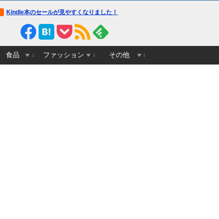
Kindle本のセールが見やすくなりました！
食品
ファッション
その他
画像】チキン南蛮＋豚カツ丼、
結局歴代最強二塁手は山田哲人で
PTA会長「PTA参加
ベチｗｗｗｗｗｗｗｗｗｗｗｗ
ええんか？
最終警告。こうなって
ｗｗｗｗｗ