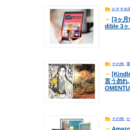
大人気声優・岡咲美保ちゃんに寄せ
ｱﾆﾒ
おすすめ
【画像】チキン南蛮＋豚カツ丼、レ
芸能
[3ヶ月
【ウマ娘】アイネスのこのモーショ
ｹﾞｰﾑ
dible
海外「さすが日本！」日本とドイツ
海外翻訳
【朗報】韓国人「Jリーグのこの監
海外翻訳
娘「おばあちゃんちっておばけでそ
生活
バイク乗りワイ、バイク降りる事を
趣味
夫・ひろゆき氏に西村ゆか氏が“離婚
news
その他
,
を続けるのは無理」
【悲報】ガキのころ弁当に入ってた
2ch
[Kin
言う勿れ,
OMENT
その他
,
Ama