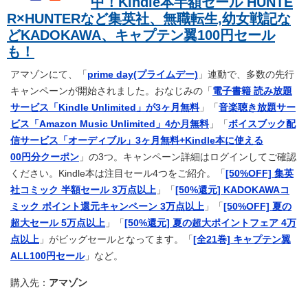
中！Kindle本半額セール HUNTE
R×HUNTERなど集英社、無職転生,幼女戦記な
どKADOKAWA、キャプテン翼100円セール
も！
アマゾンにて、「
prime day(プライムデー)
」連動で、多数の先行
キャンペーンが開始されました。おなじみの「
電子書籍 読み放題
サービス「Kindle Unlimited」が3ヶ月無料
」「
音楽聴き放題サー
ビス「Amazon Music Unlimited」4か月無料
」「
ボイスブック配
信サービス「オーディブル」3ヶ月無料+Kindle本に使える
00円分クーポン
」の3つ。キャンペーン詳細はログインしてご確認
ください。Kindle本は注目セール4つをご紹介。「
[50%OFF] 集英
社コミック 半額セール 3万点以上
」「
[50%還元] KADOKAWAコ
ミック ポイント還元キャンペーン 3万点以上
」「
[50%OFF] 夏の
超大セール 5万点以上
」「
[50%還元] 夏の超大ポイントフェア 4万
点以上
」がビッグセールとなってます。「
[全21巻] キャプテン翼
ALL100円セール
」など。
購入先：
アマゾン