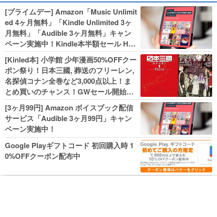
[プライムデー] Amazon「Music Unlimit
ed 4ヶ月無料」「Kindle Unlimited 3ヶ
月無料」「Audible 3ヶ月無料」キャン
ペーン実施中！Kindle本半額セール HU
NTER×HUNTERなど集英社、無職転生,
[Kinled本] 小学館 少年漫画50%OFFクー
幼女戦記などKADOKAWA、キャプテン
ポン祭り！日本三國, 葬送のフリーレン,
翼100円セールも！
名探偵コナン全巻など3,000点以上！ま
とめ買いのチャンス！GWセール開始！
人気コミック多数 カドカワ祭やIT関連本
[3ヶ月99円] Amazon ボイスブック配信
がセールに！
サービス「Audible 3ヶ月99円」キャン
ペーン実施中！
Google Playギフトコード 初回購入時 1
0%OFFクーポン配布中