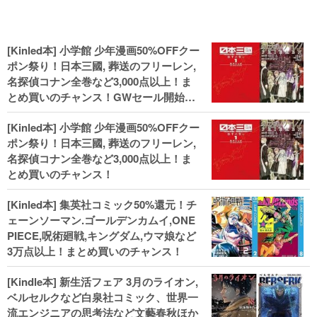
[Kinled本] 小学館 少年漫画50%OFFクー
ポン祭り！日本三國, 葬送のフリーレン,
名探偵コナン全巻など3,000点以上！ま
とめ買いのチャンス！GWセール開始！
人気コミック多数 カドカワ祭やIT関連本
[Kinled本] 小学館 少年漫画50%OFFクー
がセールに！
ポン祭り！日本三國, 葬送のフリーレン,
名探偵コナン全巻など3,000点以上！ま
とめ買いのチャンス！
[Kinled本] 集英社コミック50%還元！チ
ェーンソーマン.ゴールデンカムイ,ONE
PIECE,呪術廻戦,キングダム,ウマ娘など
3万点以上！まとめ買いのチャンス！
[Kindle本] 新生活フェア 3月のライオン,
ベルセルクなど白泉社コミック、世界一
流エンジニアの思考法など文藝春秋ほか