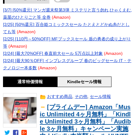
[3/7] [50%還元] マンガ週末祭第3弾 ミステリと言う勿れ,ひゃくえむ,
薬屋のひとりごと等 全巻
(Amazon)
[2/25] [50%還元] 百合姫コミックスセール たとえとどかぬ糸だとし
ても等
(Amazon)
[2/25] [110円～50%OFF] MFブックスセール 盾の勇者の成り上がり
等
(Amazon)
[2/24] [最大70%OFF] 春直前大セール 5万点以上対象
(Amazon)
[2/24] [最大90％OFF] インプレスグループ 春のビッグセール IT・テ
クノロジー本多数
(Amazon)
通常特価情報
Kindleセール情報
おすすめ商品
,
その他
,
セール情報
[プライムデー] Amazon「Mus
ic Unlimited 4ヶ月無料」「Kindl
e Unlimited 3ヶ月無料」「Audib
le 3ヶ月無料」キャンペーン実施