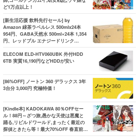
師,ゴールデンカムイ,幼女戦記,ウマ娘な
ど1万点以上！
[新生活応援 飲料先行セール] by
Amazon 緑茶ラベルレス 500mlx24本
954円、GABA天然水 500ml×24本 1,354
円、レッドブル エナジードリンク
250mlx24本 3,412円、い･ろ･は･す 2L×8
ELECOM ELD-HTV060UBK 外付HDD
本 846円など飲料セール
6TB 実質16,190円などHDDが安い
[86%OFF] ノートン 360 デラックス 3年
3台分 3,000円 究極特価！
[Kindle本] KADOKAWA 80％OFFセー
ル！88円～ざつ旅,愚かな天使は悪魔と
踊る,リビルドワールド,まったく最近の
探偵ときたら等！最大70%OFF 春直前大
セール開始、実用本・小説などがセー