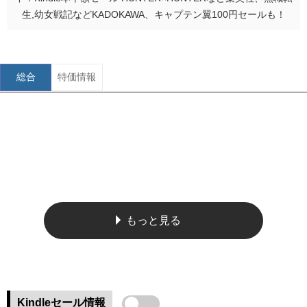
生,幼女戦記などKADOKAWA、キャプテン翼100円セールも！
総合
特価情報
もっと見る
Kindleセール情報