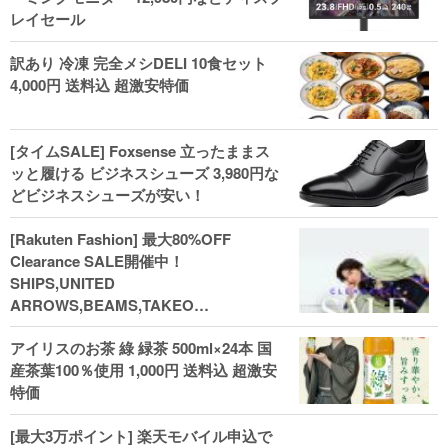
レイセール
訳あり 冷凍 完全メシDELI 10食セット
4,000円 送料込 超激安特価
[タイムSALE] Foxsense 立ったままス
ッと履ける ビジネスシューズ 3,980円な
どビジネスシューズが安い！
[Rakuten Fashion] 最大80%OFF
Clearance SALE開催中！
SHIPS,UNITED
ARROWS,BEAMS,TAKEO
KIKUCHI,COACH,MICHAEL KORSなど
アイリスのお茶 綠 緑茶 500ml×24本 国
(202602)
産茶葉100％使用 1,000円 送料込 超激安
特価
[最大3万ポイント] 楽天モバイル申込で