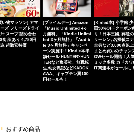
買い物マラソン] アマ
[プライムデー] Amazon
[Kinled本] 小学館 
ーズ フリーズドライ
「Music Unlimited 4ヶ
画50%OFFクーポン
汁 スープ 詰め合わ
月無料」「Kindle Unlimi
り！日本三國, 葬送
60食 訳あり 4,780円
ted 3ヶ月無料」「Audib
リーレン, 名探偵コ
込 超激安特価
le 3ヶ月無料」キャンペ
全巻など3,000点以
ーン実施中！Kindle本半
まとめ買いのチャン
額セール HUNTER×HUN
GWセール開始！人
TERなど集英社、無職転
ミック多数 カドカワ
生,幼女戦記などKADOK
IT関連本がセールに
AWA、キャプテン翼100
円セールも！
おすすめ商品