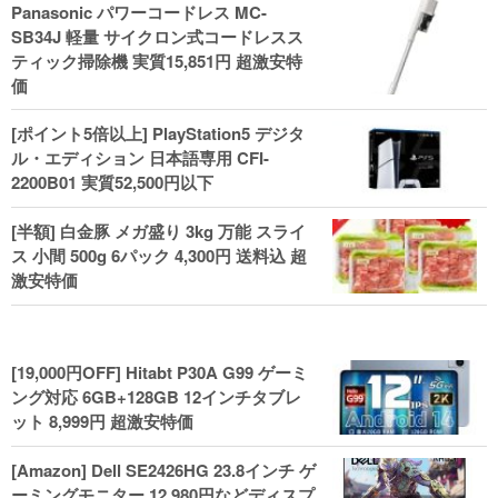
Panasonic パワーコードレス MC-
ル！
SB34J 軽量 サイクロン式コードレスス
ティック掃除機 実質15,851円 超激安特
価
[ポイント5倍以上] PlayStation5 デジタ
ル・エディション 日本語専用 CFI-
2200B01 実質52,500円以下
[半額] 白金豚 メガ盛り 3kg 万能 スライ
ス 小間 500g 6パック 4,300円 送料込 超
激安特価
[19,000円OFF] Hitabt P30A G99 ゲーミ
ング対応 6GB+128GB 12インチタブレ
ット 8,999円 超激安特価
[Amazon] Dell SE2426HG 23.8インチ ゲ
ーミングモニター 12,980円などディスプ