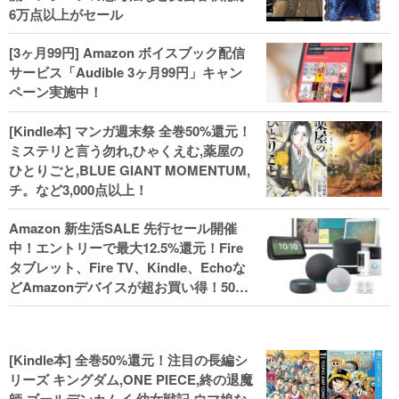
6万点以上がセール
[3ヶ月99円] Amazon ボイスブック配信
サービス「Audible 3ヶ月99円」キャン
ペーン実施中！
[Kindle本] マンガ週末祭 全巻50%還元！
ミステリと言う勿れ,ひゃくえむ,薬屋の
ひとりごと,BLUE GIANT MOMENTUM,
チ。など3,000点以上！
Amazon 新生活SALE 先行セール開催
中！エントリーで最大12.5%還元！Fire
タブレット、Fire TV、Kindle、Echoな
どAmazonデバイスが超お買い得！50%
還元！Kindle本 新生活フェアなど！
[Kindle本] 全巻50%還元！注目の長編シ
リーズ キングダム,ONE PIECE,終の退魔