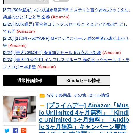
[3/7] [50%還元] マンガ週末祭第3弾 ミステリと言う勿れ,ひゃくえむ,
薬屋のひとりごと等 全巻
(Amazon)
[2/25] [50%還元] 百合姫コミックスセール たとえとどかぬ糸だとし
ても等
(Amazon)
[2/25] [110円～50%OFF] MFブックスセール 盾の勇者の成り上がり
等
(Amazon)
[2/24] [最大70%OFF] 春直前大セール 5万点以上対象
(Amazon)
[2/24] [最大90％OFF] インプレスグループ 春のビッグセール IT・テ
クノロジー本多数
(Amazon)
通常特価情報
Kindleセール情報
おすすめ商品
,
その他
,
セール情報
[プライムデー] Amazon「Mus
ic Unlimited 4ヶ月無料」「Kindl
e Unlimited 3ヶ月無料」「Audib
le 3ヶ月無料」キャンペーン実施