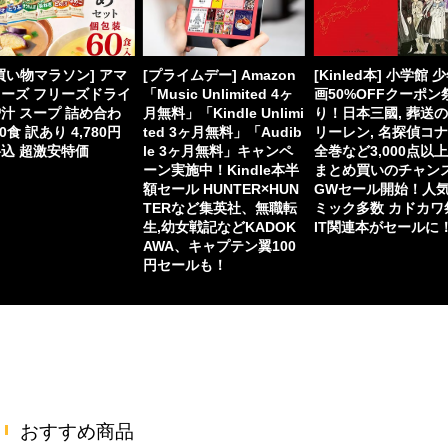
買い物マラソン] アマ
[プライムデー] Amazon
[Kinled本] 小学館 
ーズ フリーズドライ
「Music Unlimited 4ヶ
画50%OFFクーポン
汁 スープ 詰め合わ
月無料」「Kindle Unlimi
り！日本三國, 葬送
60食 訳あり 4,780円
ted 3ヶ月無料」「Audib
リーレン, 名探偵コ
込 超激安特価
le 3ヶ月無料」キャンペ
全巻など3,000点以
ーン実施中！Kindle本半
まとめ買いのチャン
額セール HUNTER×HUN
GWセール開始！人
TERなど集英社、無職転
ミック多数 カドカワ
生,幼女戦記などKADOK
IT関連本がセールに
AWA、キャプテン翼100
円セールも！
おすすめ商品