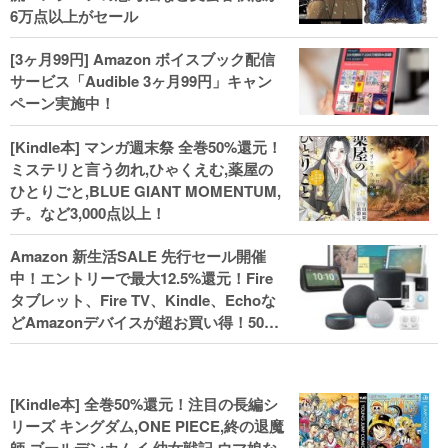
6万点以上がセール
[3ヶ月99円] Amazon ボイスブック配信
サービス「Audible 3ヶ月99円」キャン
ペーン実施中！
[Kindle本] マンガ週末祭 全巻50%還元！
ミステリと言う勿れ,ひゃくえむ,薬屋の
ひとりごと,BLUE GIANT MOMENTUM,
チ。など3,000点以上！
Amazon 新生活SALE 先行セール開催
中！エントリーで最大12.5%還元！Fire
タブレット、Fire TV、Kindle、Echoな
どAmazonデバイスが超お買い得！50%
還元！Kindle本 新生活フェアなど！
[Kindle本] 全巻50%還元！注目の長編シ
リーズ キングダム,ONE PIECE,終の退魔