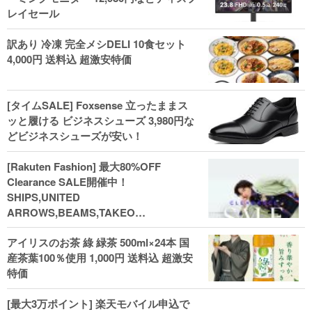
レイセール
訳あり 冷凍 完全メシDELI 10食セット
4,000円 送料込 超激安特価
[タイムSALE] Foxsense 立ったままス
ッと履ける ビジネスシューズ 3,980円な
どビジネスシューズが安い！
[Rakuten Fashion] 最大80%OFF
Clearance SALE開催中！
SHIPS,UNITED
ARROWS,BEAMS,TAKEO
KIKUCHI,COACH,MICHAEL KORSなど
アイリスのお茶 綠 緑茶 500ml×24本 国
(202602)
産茶葉100％使用 1,000円 送料込 超激安
特価
[最大3万ポイント] 楽天モバイル申込で