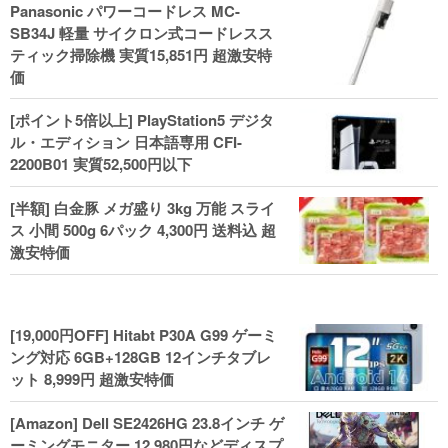
Panasonic パワーコードレス MC-
ル！
SB34J 軽量 サイクロン式コードレスス
ティック掃除機 実質15,851円 超激安特
価
[ポイント5倍以上] PlayStation5 デジタ
ル・エディション 日本語専用 CFI-
2200B01 実質52,500円以下
[半額] 白金豚 メガ盛り 3kg 万能 スライ
ス 小間 500g 6パック 4,300円 送料込 超
激安特価
[19,000円OFF] Hitabt P30A G99 ゲーミ
ング対応 6GB+128GB 12インチタブレ
ット 8,999円 超激安特価
[Amazon] Dell SE2426HG 23.8インチ ゲ
ーミングモニター 12,980円などディスプ