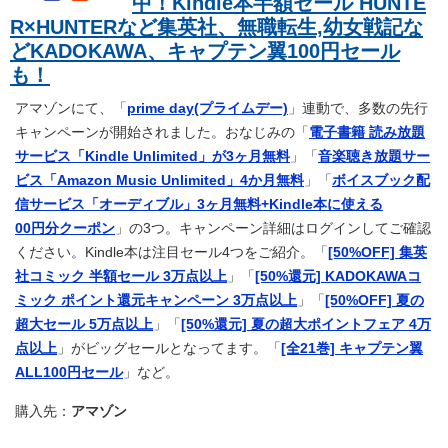
中！Kindle本半額セール HUNTE
R×HUNTERなど集英社、無職転生,幼女戦記な
どKADOKAWA、キャプテン翼100円セール
も！
アマゾンにて、「
prime day(プライムデー)
」連動で、多数の先行
キャンペーンが開始されました。おなじみの「
電子書籍 読み放題
サービス「Kindle Unlimited」が3ヶ月無料
」「
音楽聴き放題サー
ビス「Amazon Music Unlimited」4か月無料
」「
ボイスブック配
信サービス「オーディブル」3ヶ月無料+Kindle本に使える
00円分クーポン
」の3つ。キャンペーン詳細はログインしてご確認
ください。Kindle本は注目セール4つをご紹介。「
[50%OFF] 集英
社コミック 半額セール 3万点以上
」「
[50%還元] KADOKAWAコ
ミック ポイント還元キャンペーン 3万点以上
」「
[50%OFF] 夏の
超大セール 5万点以上
」「
[50%還元] 夏の超大ポイントフェア 4万
点以上
」がビッグセールとなってます。「
[全21巻] キャプテン翼
ALL100円セール
」など。
購入先：
アマゾン