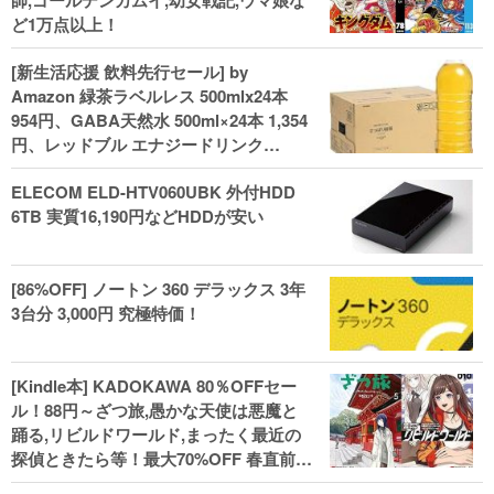
師,ゴールデンカムイ,幼女戦記,ウマ娘な
ど1万点以上！
[新生活応援 飲料先行セール] by
Amazon 緑茶ラベルレス 500mlx24本
954円、GABA天然水 500ml×24本 1,354
円、レッドブル エナジードリンク
250mlx24本 3,412円、い･ろ･は･す 2L×8
ELECOM ELD-HTV060UBK 外付HDD
本 846円など飲料セール
6TB 実質16,190円などHDDが安い
[86%OFF] ノートン 360 デラックス 3年
3台分 3,000円 究極特価！
[Kindle本] KADOKAWA 80％OFFセー
ル！88円～ざつ旅,愚かな天使は悪魔と
踊る,リビルドワールド,まったく最近の
探偵ときたら等！最大70%OFF 春直前大
セール開始、実用本・小説などがセー