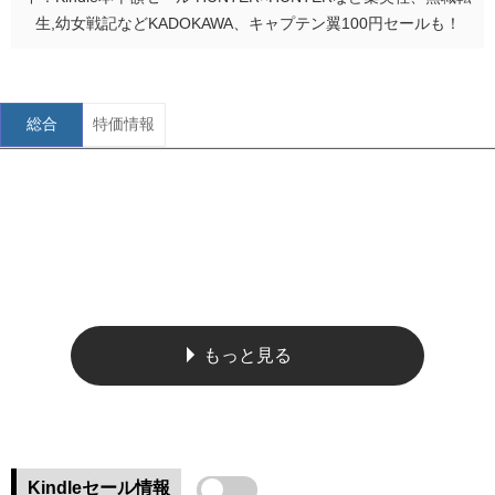
生,幼女戦記などKADOKAWA、キャプテン翼100円セールも！
総合
特価情報
もっと見る
Kindleセール情報