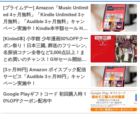
[プライムデー] Amazon「Music Unlimit
ed 4ヶ月無料」「Kindle Unlimited 3ヶ
月無料」「Audible 3ヶ月無料」キャン
ペーン実施中！Kindle本半額セール HU
NTER×HUNTERなど集英社、無職転生,
[Kinled本] 小学館 少年漫画50%OFFクー
幼女戦記などKADOKAWA、キャプテン
ポン祭り！日本三國, 葬送のフリーレン,
翼100円セールも！
名探偵コナン全巻など3,000点以上！ま
とめ買いのチャンス！GWセール開始！
人気コミック多数 カドカワ祭やIT関連本
[3ヶ月99円] Amazon ボイスブック配信
がセールに！
サービス「Audible 3ヶ月99円」キャン
ペーン実施中！
Google Playギフトコード 初回購入時 1
0%OFFクーポン配布中