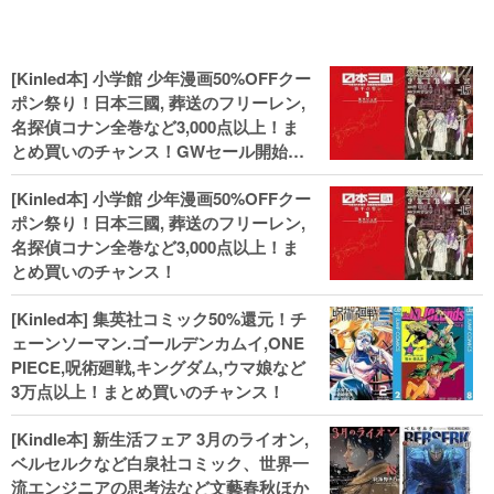
[Kinled本] 小学館 少年漫画50%OFFクー
ポン祭り！日本三國, 葬送のフリーレン,
名探偵コナン全巻など3,000点以上！ま
とめ買いのチャンス！GWセール開始！
人気コミック多数 カドカワ祭やIT関連本
[Kinled本] 小学館 少年漫画50%OFFクー
がセールに！
ポン祭り！日本三國, 葬送のフリーレン,
名探偵コナン全巻など3,000点以上！ま
とめ買いのチャンス！
[Kinled本] 集英社コミック50%還元！チ
ェーンソーマン.ゴールデンカムイ,ONE
PIECE,呪術廻戦,キングダム,ウマ娘など
3万点以上！まとめ買いのチャンス！
[Kindle本] 新生活フェア 3月のライオン,
ベルセルクなど白泉社コミック、世界一
流エンジニアの思考法など文藝春秋ほか