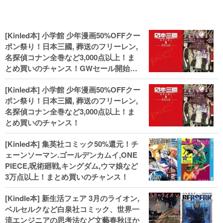
[Kinled本] 小学館 少年漫画50%OFFクー
ポン祭り！日本三國, 葬送のフリーレン,
名探偵コナン全巻など3,000点以上！ま
とめ買いのチャンス！GWセール開始！
人気コミック多数 カドカワ祭やIT関連本
[Kinled本] 小学館 少年漫画50%OFFクー
がセールに！
ポン祭り！日本三國, 葬送のフリーレン,
名探偵コナン全巻など3,000点以上！ま
とめ買いのチャンス！
[Kinled本] 集英社コミック50%還元！チ
ェーンソーマン.ゴールデンカムイ,ONE
PIECE,呪術廻戦,キングダム,ウマ娘など
3万点以上！まとめ買いのチャンス！
[Kindle本] 新生活フェア 3月のライオン,
ベルセルクなど白泉社コミック、世界一
流エンジニアの思考法など文藝春秋ほか