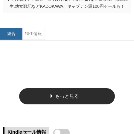
生,幼女戦記などKADOKAWA、キャプテン翼100円セールも！
総合
特価情報
もっと見る
Kindleセール情報