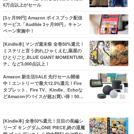
6万点以上がセール
[3ヶ月99円] Amazon ボイスブック配信
サービス「Audible 3ヶ月99円」キャン
ペーン実施中！
[Kindle本] マンガ週末祭 全巻50%還元！
ミステリと言う勿れ,ひゃくえむ,薬屋の
ひとりごと,BLUE GIANT MOMENTUM,
チ。など3,000点以上！
Amazon 新生活SALE 先行セール開催
中！エントリーで最大12.5%還元！Fire
タブレット、Fire TV、Kindle、Echoな
どAmazonデバイスが超お買い得！50%
還元！Kindle本 新生活フェアなど！
[Kindle本] 全巻50%還元！注目の長編シ
リーズ キングダム,ONE PIECE,終の退魔