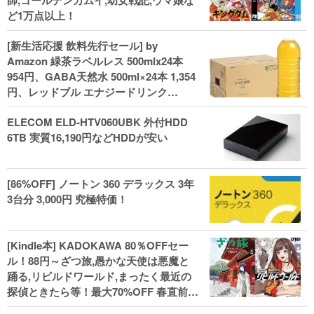
師,ゴールデンカムイ,幼女戦記,ウマ娘な
ど1万点以上！
[新生活応援 飲料先行セール] by
Amazon 緑茶ラベルレス 500mlx24本
954円、GABA天然水 500ml×24本 1,354
円、レッドブル エナジードリンク
250mlx24本 3,412円、い･ろ･は･す 2L×8
ELECOM ELD-HTV060UBK 外付HDD
本 846円など飲料セール
6TB 実質16,190円などHDDが安い
[86%OFF] ノートン 360 デラックス 3年
3台分 3,000円 究極特価！
[Kindle本] KADOKAWA 80％OFFセー
ル！88円～ざつ旅,愚かな天使は悪魔と
踊る,リビルドワールド,まったく最近の
探偵ときたら等！最大70%OFF 春直前大
セール開始、実用本・小説などがセー