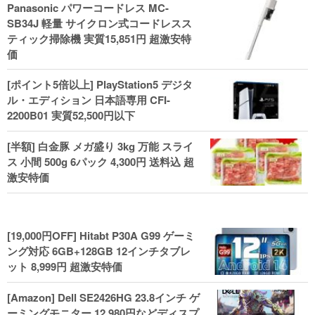
Panasonic パワーコードレス MC-
ル！
SB34J 軽量 サイクロン式コードレスス
ティック掃除機 実質15,851円 超激安特
価
[ポイント5倍以上] PlayStation5 デジタ
ル・エディション 日本語専用 CFI-
2200B01 実質52,500円以下
[半額] 白金豚 メガ盛り 3kg 万能 スライ
ス 小間 500g 6パック 4,300円 送料込 超
激安特価
[19,000円OFF] Hitabt P30A G99 ゲーミ
ング対応 6GB+128GB 12インチタブレ
ット 8,999円 超激安特価
[Amazon] Dell SE2426HG 23.8インチ ゲ
ーミングモニター 12,980円などディスプ