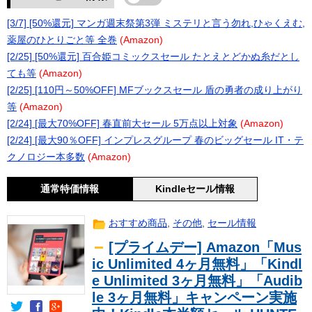
[3/7] [50%還元] マンガ週末祭第3弾 ミステリと言う勿れ,ひゃくえむ,
薬屋のひとりごと等 全巻
(Amazon)
[2/25] [50%還元] 百合姫コミックスセール たとえとどかぬ糸だとし
ても等
(Amazon)
[2/25] [110円～50%OFF] MFブックスセール 盾の勇者の成り上がり
等
(Amazon)
[2/24] [最大70%OFF] 春直前大セール 5万点以上対象
(Amazon)
[2/24] [最大90％OFF] インプレスグループ 春のビッグセール IT・テ
クノロジー本多数
(Amazon)
通常特価情報
Kindleセール情報
おすすめ商品
,
その他
,
セール情報
[プライムデー] Amazon「Mus
ic Unlimited 4ヶ月無料」「Kindl
e Unlimited 3ヶ月無料」「Audib
le 3ヶ月無料」キャンペーン実施