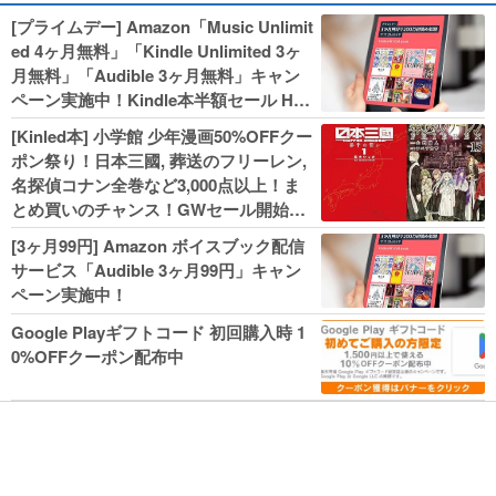
[プライムデー] Amazon「Music Unlimit
ed 4ヶ月無料」「Kindle Unlimited 3ヶ
月無料」「Audible 3ヶ月無料」キャン
ペーン実施中！Kindle本半額セール HU
NTER×HUNTERなど集英社、無職転生,
[Kinled本] 小学館 少年漫画50%OFFクー
幼女戦記などKADOKAWA、キャプテン
ポン祭り！日本三國, 葬送のフリーレン,
翼100円セールも！
名探偵コナン全巻など3,000点以上！ま
とめ買いのチャンス！GWセール開始！
人気コミック多数 カドカワ祭やIT関連本
[3ヶ月99円] Amazon ボイスブック配信
がセールに！
サービス「Audible 3ヶ月99円」キャン
ペーン実施中！
Google Playギフトコード 初回購入時 1
0%OFFクーポン配布中