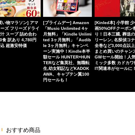
買い物マラソン] アマ
[プライムデー] Amazon
[Kinled本] 小学館 
ーズ フリーズドライ
「Music Unlimited 4ヶ
画50%OFFクーポン
汁 スープ 詰め合わ
月無料」「Kindle Unlimi
り！日本三國, 葬送
60食 訳あり 4,780円
ted 3ヶ月無料」「Audib
リーレン, 名探偵コ
込 超激安特価
le 3ヶ月無料」キャンペ
全巻など3,000点以
ーン実施中！Kindle本半
まとめ買いのチャン
額セール HUNTER×HUN
GWセール開始！人
TERなど集英社、無職転
ミック多数 カドカワ
生,幼女戦記などKADOK
IT関連本がセールに
AWA、キャプテン翼100
円セールも！
おすすめ商品