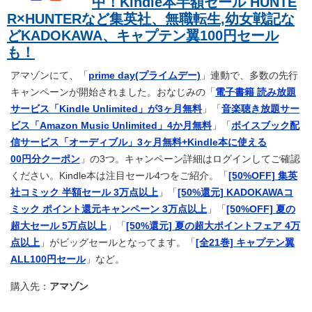
中！Kindle本半額セール HUNTE
R×HUNTERなど集英社、無職転生,幼女戦記な
どKADOKAWA、キャプテン翼100円セール
も！
アマゾンにて、「
prime day(プライムデー)
」連動で、多数の先行
キャンペーンが開始されました。おなじみの「
電子書籍 読み放題
サービス「Kindle Unlimited」が3ヶ月無料
」「
音楽聴き放題サー
ビス「Amazon Music Unlimited」4か月無料
」「
ボイスブック配
信サービス「オーディブル」3ヶ月無料+Kindle本に使える
00円分クーポン
」の3つ。キャンペーン詳細はログインしてご確認
ください。Kindle本は注目セール4つをご紹介。「
[50%OFF] 集英
社コミック 半額セール 3万点以上
」「
[50%還元] KADOKAWAコ
ミック ポイント還元キャンペーン 3万点以上
」「
[50%OFF] 夏の
超大セール 5万点以上
」「
[50%還元] 夏の超大ポイントフェア 4万
点以上
」がビッグセールとなってます。「
[全21巻] キャプテン翼
ALL100円セール
」など。
購入先：
アマゾン