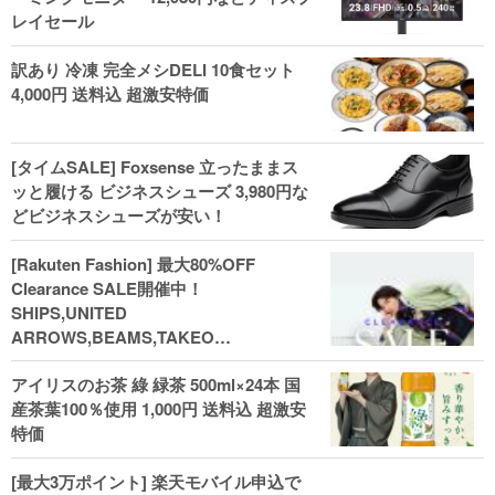
レイセール
訳あり 冷凍 完全メシDELI 10食セット
4,000円 送料込 超激安特価
[タイムSALE] Foxsense 立ったままス
ッと履ける ビジネスシューズ 3,980円な
どビジネスシューズが安い！
[Rakuten Fashion] 最大80%OFF
Clearance SALE開催中！
SHIPS,UNITED
ARROWS,BEAMS,TAKEO
KIKUCHI,COACH,MICHAEL KORSなど
アイリスのお茶 綠 緑茶 500ml×24本 国
(202602)
産茶葉100％使用 1,000円 送料込 超激安
特価
[最大3万ポイント] 楽天モバイル申込で