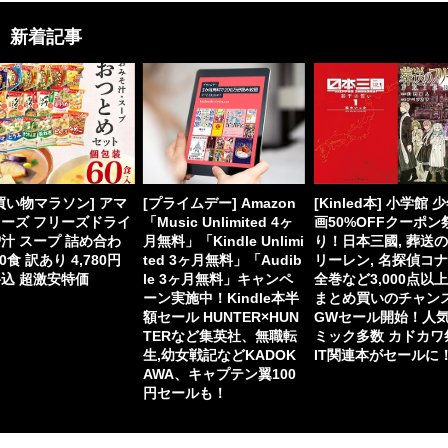
新着記事
買い物マラソン] アマ
[プライムデー] Amazon
[Kinled本] 小学館 
ーズ フリーズドライ
「Music Unlimited 4ヶ
画50%OFFクーポン
汁 スープ 詰め合わ
月無料」「Kindle Unlimi
り！日本三國, 葬送
60食 訳あり 4,780円
ted 3ヶ月無料」「Audib
リーレン, 名探偵コ
込 超激安特価
le 3ヶ月無料」キャンペ
全巻など3,000点以
ーン実施中！Kindle本半
まとめ買いのチャン
額セール HUNTER×HUN
GWセール開始！人
TERなど集英社、無職転
ミック多数 カドカワ
生,幼女戦記などKADOK
IT関連本がセールに
AWA、キャプテン翼100
円セールも！