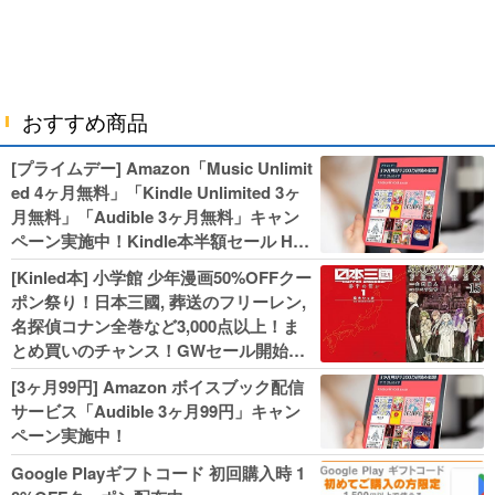
おすすめ商品
[プライムデー] Amazon「Music Unlimit
ed 4ヶ月無料」「Kindle Unlimited 3ヶ
月無料」「Audible 3ヶ月無料」キャン
ペーン実施中！Kindle本半額セール HU
NTER×HUNTERなど集英社、無職転生,
[Kinled本] 小学館 少年漫画50%OFFクー
幼女戦記などKADOKAWA、キャプテン
ポン祭り！日本三國, 葬送のフリーレン,
翼100円セールも！
名探偵コナン全巻など3,000点以上！ま
とめ買いのチャンス！GWセール開始！
人気コミック多数 カドカワ祭やIT関連本
[3ヶ月99円] Amazon ボイスブック配信
がセールに！
サービス「Audible 3ヶ月99円」キャン
ペーン実施中！
Google Playギフトコード 初回購入時 1