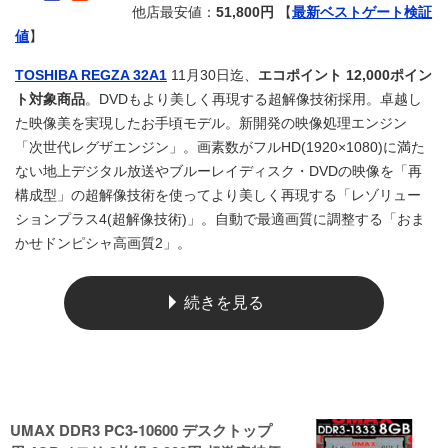
他店最安値：
51,800円
【
最新ベストゲート検証
値
】
TOSHIBA REGZA 32A1
11月30日迄、
エコポイント 12,000ポイン
ト対象商品
。DVDもより美しく再現する超解像技術採用。卓越し
た映像美を実現したお手頃モデル。新開発の映像処理エンジン
「次世代レグザエンジン」。画素数がフルHD(1920×1080)に満た
ない地上デジタル放送やブルーレイディスク・DVDの映像を「再
構成型」の超解像技術を使ってより美しく再現する「レゾリュー
ションプラス4(超解像技術)」。自動で最適画質に調整する「おま
かせドンピシャ高画質2」。
続きを見る
UMAX DDR3 PC3-10600 デスクトップ