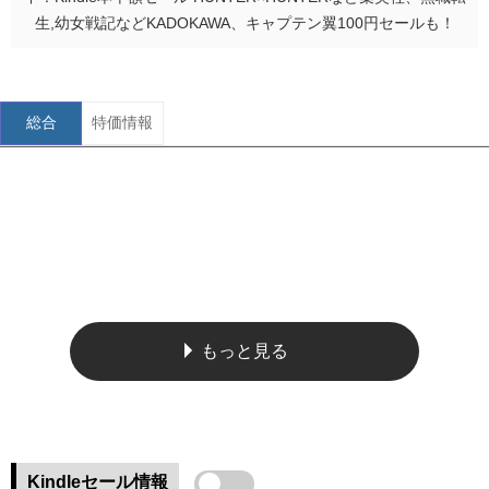
生,幼女戦記などKADOKAWA、キャプテン翼100円セールも！
総合
特価情報
もっと見る
Kindleセール情報