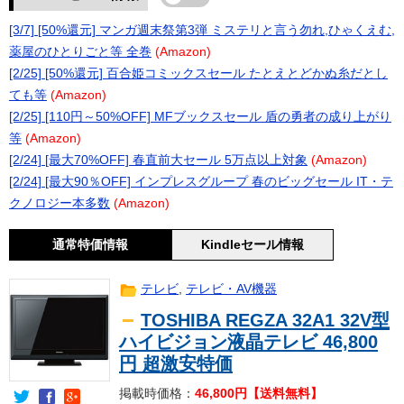
[3/7] [50%還元] マンガ週末祭第3弾 ミステリと言う勿れ,ひゃくえむ,
薬屋のひとりごと等 全巻
(Amazon)
[2/25] [50%還元] 百合姫コミックスセール たとえとどかぬ糸だとし
ても等
(Amazon)
[2/25] [110円～50%OFF] MFブックスセール 盾の勇者の成り上がり
等
(Amazon)
[2/24] [最大70%OFF] 春直前大セール 5万点以上対象
(Amazon)
[2/24] [最大90％OFF] インプレスグループ 春のビッグセール IT・テ
クノロジー本多数
(Amazon)
通常特価情報
Kindleセール情報
テレビ
,
テレビ・AV機器
TOSHIBA REGZA 32A1 32V型
ハイビジョン液晶テレビ 46,800
円 超激安特価
掲載時価格：
46,800円【送料無料】