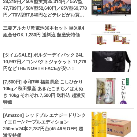
28,219円／50V型実質35,314円／55V型
47,789円／58V型52,640円／65V型69,778
円／70V型87,840円などテレビがお買い
得！
三菱アルカリ乾電池36本セット 単3/単4
組合せOK 1,280円 送料込 超激安特価
[タイムSALE] ボルダーデイパック 24L
10,997円／コンパクトジャケット 11,279
円などTHE NORTH FACEが安い！
[7,500円] 令和7年 福島県産 こしひかり
10kg／秋田県産 あきたこまち／はえぬ
き 10kg それぞれ 7,500円 送料込 超激安
特価
[Amazon] レッドブル エナジードリンク
イエロー/パープルエディション
250ml×24本 2,787円台(45-46％OFF) 超
激安特価