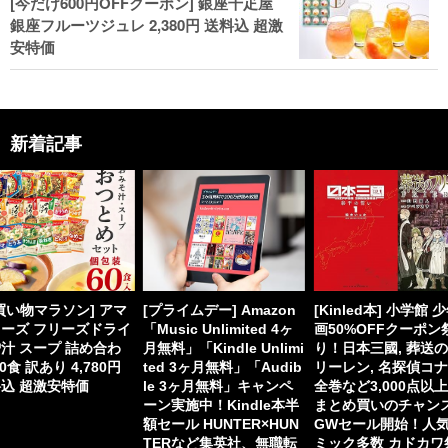
[今だけ600円OFFクーポン] 銀座千疋屋
銀座フルーツジュレ 2,380円 送料込 超激
安特価
新着記事
買い物マラソン] アマ
[プライムデー] Amazon
[Kinled本] 小学館 
ーズ フリーズドライ
「Music Unlimited 4ヶ
画50%OFFクーポン
汁 スープ 詰め合わ
月無料」「Kindle Unlimi
り！日本三國, 葬送
60食 訳あり 4,780円
ted 3ヶ月無料」「Audib
リーレン, 名探偵コ
込 超激安特価
le 3ヶ月無料」キャンペ
全巻など3,000点以
ーン実施中！Kindle本半
まとめ買いのチャン
額セール HUNTER×HUN
GWセール開始！人
TERなど集英社、無職転
ミック多数 カドカワ