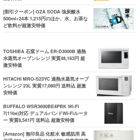
[割引クーポン] OZA SODA 強炭酸水
500ml×24本 1,215円のほか、水、お茶な
ど飲料が超激安特価
TOSHIBA 石窯ドーム ER-D3000B 過熱
水蒸気オーブンレンジ 実質48,163円 超
激安特価
HITACHI MRO-S23YC 過熱水蒸気オーブ
ンレンジ 23L 実質17,080円 送料込 超激
安特価
BUFFALO WSR3600BE4PBK Wi-Fi
7(11be)対応 デュアルバンドWi-Fiルータ
ー 実質8,541円 送料込 超激安特価
[Amazon] 無印良品 化粧水 敏感肌用 高