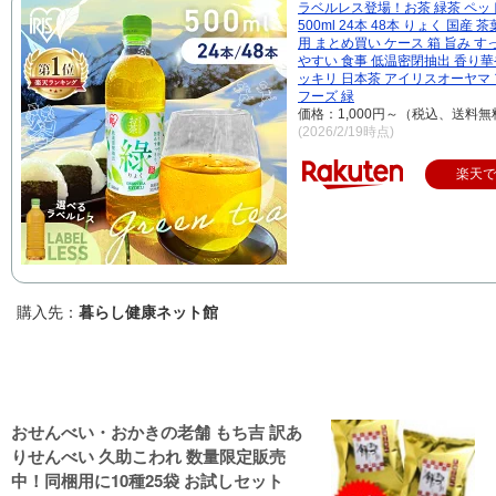
ラベルレス登場！お茶 緑茶 ペッ
500ml 24本 48本 りょく 国産 茶
用 まとめ買い ケース 箱 旨み す
やすい 食事 低温密閉抽出 香り華
ッキリ 日本茶 アイリスオーヤマ
フーズ 緑
価格：1,000円～（税込、送料無
(2026/2/19時点)
楽天
購入先：
暮らし健康ネット館
おせんべい・おかきの老舗 もち吉 訳あ
りせんべい 久助こわれ 数量限定販売
中！同梱用に10種25袋 お試しセット