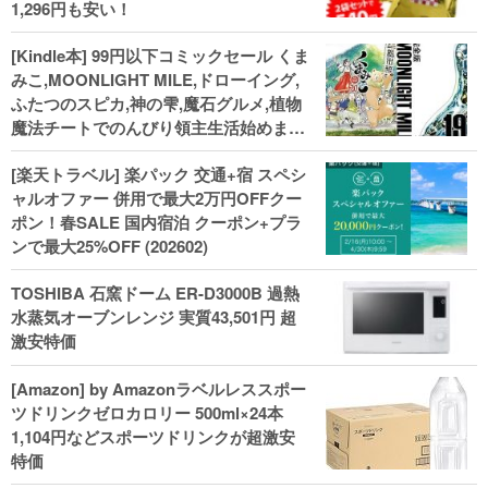
1,296円も安い！
[Kindle本] 99円以下コミックセール くま
みこ,MOONLIGHT MILE,ドローイング,
ふたつのスピカ,神の雫,魔石グルメ,植物
魔法チートでのんびり領主生活始めます,
武装少女マキャヴェリズム,金色の文字使
[楽天トラベル] 楽パック 交通+宿 スペシ
い等
ャルオファー 併用で最大2万円OFFクー
ポン！春SALE 国内宿泊 クーポン+プラ
ンで最大25%OFF (202602)
TOSHIBA 石窯ドーム ER-D3000B 過熱
水蒸気オーブンレンジ 実質43,501円 超
激安特価
[Amazon] by Amazonラベルレススポー
ツドリンクゼロカロリー 500ml×24本
1,104円などスポーツドリンクが超激安
特価