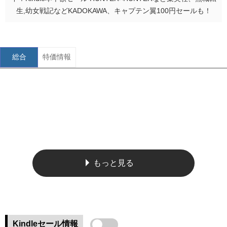
生,幼女戦記などKADOKAWA、キャプテン翼100円セールも！
総合
特価情報
もっと見る
Kindleセール情報