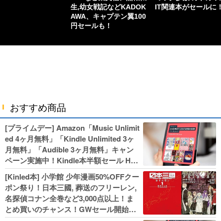
生,幼女戦記などKADOK
IT関連本がセールに
AWA、キャプテン翼100
円セールも！
おすすめ商品
[プライムデー] Amazon「Music Unlimit
ed 4ヶ月無料」「Kindle Unlimited 3ヶ
月無料」「Audible 3ヶ月無料」キャン
ペーン実施中！Kindle本半額セール HU
NTER×HUNTERなど集英社、無職転生,
[Kinled本] 小学館 少年漫画50%OFFクー
幼女戦記などKADOKAWA、キャプテン
ポン祭り！日本三國, 葬送のフリーレン,
翼100円セールも！
名探偵コナン全巻など3,000点以上！ま
とめ買いのチャンス！GWセール開始！
人気コミック多数 カドカワ祭やIT関連本