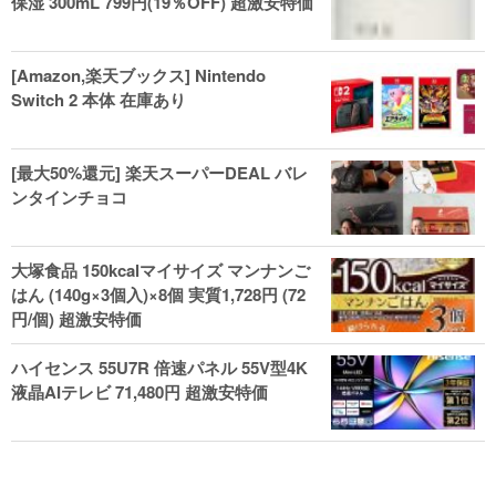
保湿 300mL 799円(19％OFF) 超激安特価
[Amazon,楽天ブックス] Nintendo
Switch 2 本体 在庫あり
[最大50%還元] 楽天スーパーDEAL バレ
ンタインチョコ
大塚食品 150kcalマイサイズ マンナンご
はん (140g×3個入)×8個 実質1,728円 (72
円/個) 超激安特価
ハイセンス 55U7R 倍速パネル 55V型4K
液晶AIテレビ 71,480円 超激安特価