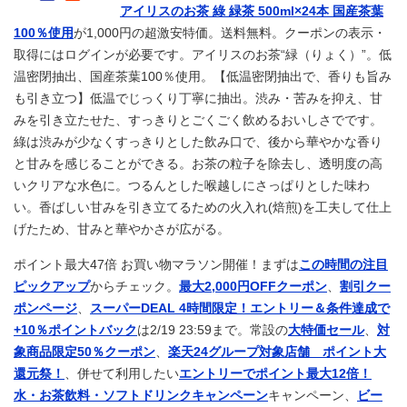
アイリスのお茶 綠 緑茶 500ml×24本 国産茶葉
100％使用
が1,000円の超激安特価。送料無料。クーポンの表示・
取得にはログインが必要です。アイリスのお茶“緑（りょく）”。低
温密閉抽出、国産茶葉100％使用。【低温密閉抽出で、香りも旨み
も引き立つ】低温でじっくり丁寧に抽出。渋み・苦みを抑え、甘
みを引き立たせた、すっきりとごくごく飲めるおいしさでです。
綠は渋みが少なくすっきりとした飲み口で、後から華やかな香り
と甘みを感じることができる。お茶の粒子を除去し、透明度の高
いクリアな水色に。つるんとした喉越しにさっぱりとした味わ
い。香ばしい甘みを引き立てるための火入れ(焙煎)を工夫して仕上
げたため、甘みと華やかさが広がる。
ポイント最大47倍 お買い物マラソン開催！まずは
この時間の注目
ピックアップ
からチェック。
最大2,000円OFFクーポン
、
割引クー
ポンページ
、
スーパーDEAL 4時間限定！エントリー＆条件達成で
+10％ポイントバック
は2/19 23:59まで。常設の
大特価セール
、
対
象商品限定50％クーポン
、
楽天24グループ対象店舗 ポイント大
還元祭！
、併せて利用したい
エントリーでポイント最大12倍！
水・お茶飲料・ソフトドリンクキャンペーン
キャンペーン、
ビー