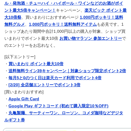
ル・発泡酒・チューハイ・ハイボール・ワインなどのお酒がポイ
ント最大5倍キャンペーン！
キャンペーン、
楽天ビック ポイント最
大10倍祭
、買いまわりにおすすめページ
1,000円ポッキリ！送料
無料グルメ
、
1,000円ポッキリ！送料無料アイテム
も必見です。1
ショップあたり期間中合計1,000円以上の購入が対象、ショップ買
いまわりでポイント最大10倍
お買い物マラソン 参加エントリー
で
のエントリーをお忘れなく。
[以下エントリー]
・
買いまわり ポイント最大10倍
・
送料無料ライン39キャンペーン｜対象ショップ限定ポイント2倍
・
毎月5と0のつく日は楽天カード利用でポイント4倍
・
[2/20] 全店舗エントリーでポイント3倍
[買いまわりおすすめ]
・
Apple Gift Card
・
Google Play ギフトコード (初めて購入限定10％OFF)
・
丸亀製麺、サーティーワン、ローソン、コメダ珈琲などデジタ
ルギフト券