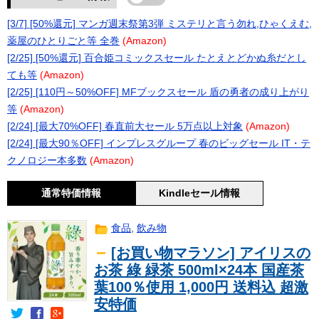
[3/7] [50%還元] マンガ週末祭第3弾 ミステリと言う勿れ,ひゃくえむ,
薬屋のひとりごと等 全巻
(Amazon)
[2/25] [50%還元] 百合姫コミックスセール たとえとどかぬ糸だとし
ても等
(Amazon)
[2/25] [110円～50%OFF] MFブックスセール 盾の勇者の成り上がり
等
(Amazon)
[2/24] [最大70%OFF] 春直前大セール 5万点以上対象
(Amazon)
[2/24] [最大90％OFF] インプレスグループ 春のビッグセール IT・テ
クノロジー本多数
(Amazon)
通常特価情報
Kindleセール情報
食品
,
飲み物
[お買い物マラソン] アイリスの
お茶 綠 緑茶 500ml×24本 国産茶
葉100％使用 1,000円 送料込 超激
安特価