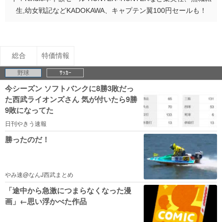
生,幼女戦記などKADOKAWA、キャプテン翼100円セールも！
総合
特価情報
野球
ｻｯｶｰ
今シーズン ソフトバンクに8勝3敗だっ
た西武ライオンズさん 気が付いたら9勝
9敗になってた
日刊やきう速報
勝ったのだ！
やみ速@なんJ西武まとめ
「途中から急激につまらなくなった漫
画」←思い浮かべた作品