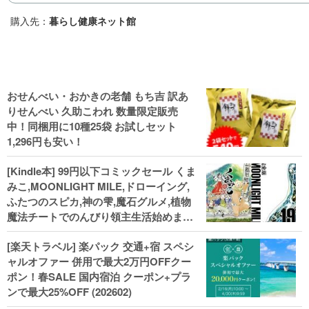
購入先：
暮らし健康ネット館
おせんべい・おかきの老舗 もち吉 訳あ
りせんべい 久助こわれ 数量限定販売
中！同梱用に10種25袋 お試しセット
1,296円も安い！
[Kindle本] 99円以下コミックセール くま
みこ,MOONLIGHT MILE,ドローイング,
ふたつのスピカ,神の雫,魔石グルメ,植物
魔法チートでのんびり領主生活始めます,
武装少女マキャヴェリズム,金色の文字使
[楽天トラベル] 楽パック 交通+宿 スペシ
い等
ャルオファー 併用で最大2万円OFFクー
ポン！春SALE 国内宿泊 クーポン+プラ
ンで最大25%OFF (202602)