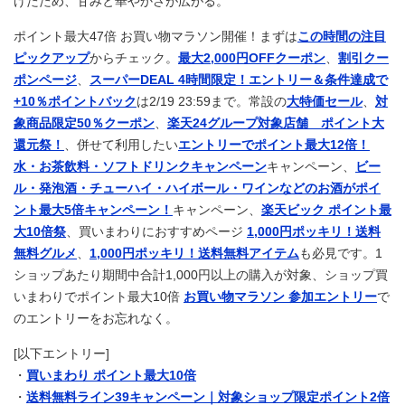
げたため、甘みと華やかさが広がる。
ポイント最大47倍 お買い物マラソン開催！まずは
この時間の注目
ピックアップ
からチェック。
最大2,000円OFFクーポン
、
割引クー
ポンページ
、
スーパーDEAL 4時間限定！エントリー＆条件達成で
+10％ポイントバック
は2/19 23:59まで。常設の
大特価セール
、
対
象商品限定50％クーポン
、
楽天24グループ対象店舗 ポイント大
還元祭！
、併せて利用したい
エントリーでポイント最大12倍！
水・お茶飲料・ソフトドリンクキャンペーン
キャンペーン、
ビー
ル・発泡酒・チューハイ・ハイボール・ワインなどのお酒がポイ
ント最大5倍キャンペーン！
キャンペーン、
楽天ビック ポイント最
大10倍祭
、買いまわりにおすすめページ
1,000円ポッキリ！送料
無料グルメ
、
1,000円ポッキリ！送料無料アイテム
も必見です。1
ショップあたり期間中合計1,000円以上の購入が対象、ショップ買
いまわりでポイント最大10倍
お買い物マラソン 参加エントリー
で
のエントリーをお忘れなく。
[以下エントリー]
・
買いまわり ポイント最大10倍
・
送料無料ライン39キャンペーン｜対象ショップ限定ポイント2倍