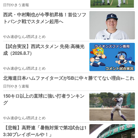
日刊やきう速報
西武・中村剛也が今季初昇格！首位ソフ
トバンク戦でスタメン起用へ
やみ速@なんJ西武まとめ
【試合実況】西武スタメン 先発:高橋光
成（2026.8.7）
やみ速@なんJ西武まとめ
北海道日本ハムファイターズがSBに中々勝ててない理由←これ
日刊やきう速報
150キロ以上の直球に強い打者ランキン
グ
やみ速@なんJ西武まとめ
【悲報】高野連「暑熱対策で第2試合は1
3:30プレイボールや！」