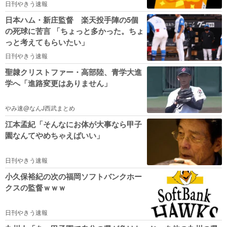
日刊やきう速報
日本ハム・新庄監督 楽天投手陣の5個
の死球に苦言 「ちょっと多かった。ちょ
っと考えてもらいたい」
日刊やきう速報
聖隷クリストファー・高部陸、青学大進
学へ「進路変更はありません」
やみ速@なんJ西武まとめ
江本孟紀「そんなにお体が大事なら甲子
園なんてやめちゃえばいい」
日刊やきう速報
小久保裕紀の次の福岡ソフトバンクホー
クスの監督ｗｗｗ
日刊やきう速報