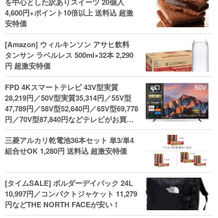
を中心とした訳ありスイーツ 20個入
4,600円+ポイント10倍以上 送料込 超激
安特価
[Amazon] ウィルキンソン アサヒ飲料
タンサン ラベルレス 500ml×32本 2,290
円 超激安特価
FPD 4Kスマートテレビ 43V型実質
28,219円／50V型実質35,314円／55V型
47,789円／58V型52,640円／65V型69,778
円／70V型87,840円などテレビがお買い
得！
三菱アルカリ乾電池36本セット 単3/単4
組合せOK 1,280円 送料込 超激安特価
[タイムSALE] ボルダーデイパック 24L
10,997円／コンパクトジャケット 11,279
円などTHE NORTH FACEが安い！