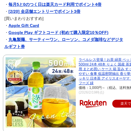
・
毎月5と0のつく日は楽天カード利用でポイント4倍
・
[2/20] 全店舗エントリーでポイント3倍
[買いまわりおすすめ]
・
Apple Gift Card
・
Google Play ギフトコード (初めて購入限定10％OFF)
・
丸亀製麺、サーティーワン、ローソン、コメダ珈琲などデジタ
ルギフト券
ラベルレス登場！お茶 緑茶 ペッ
500ml 24本 48本 りょく 国産 茶
用 まとめ買い ケース 箱 旨み す
やすい 食事 低温密閉抽出 香り華
ッキリ 日本茶 アイリスオーヤマ
フーズ 緑
価格：1,000円～（税込、送料無
(2026/2/19時点)
楽天