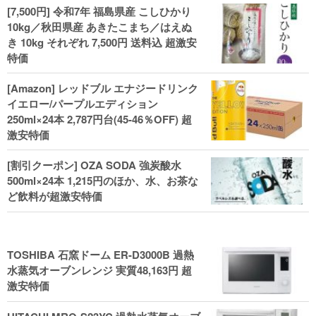
[7,500円] 令和7年 福島県産 こしひかり
10kg／秋田県産 あきたこまち／はえぬ
き 10kg それぞれ 7,500円 送料込 超激安
特価
[Amazon] レッドブル エナジードリンク
イエロー/パープルエディション
250ml×24本 2,787円台(45-46％OFF) 超
激安特価
[割引クーポン] OZA SODA 強炭酸水
500ml×24本 1,215円のほか、水、お茶な
ど飲料が超激安特価
TOSHIBA 石窯ドーム ER-D3000B 過熱
水蒸気オーブンレンジ 実質48,163円 超
激安特価