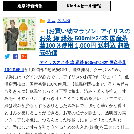
通常特価情報
Kindleセール情報
食品
,
飲み物
[お買い物マラソン] アイリスの
お茶 綠 緑茶 500ml×24本 国産茶
葉100％使用 1,000円 送料込 超激
安特価
アイリスのお茶 綠 緑茶 500ml×24本 国産茶葉
100％使用
が1,000円の超激安特価。送料無料。クーポンの表示・
取得にはログインが必要です。アイリスのお茶“緑（りょく）”。低
温密閉抽出、国産茶葉100％使用。【低温密閉抽出で、香りも旨み
も引き立つ】低温でじっくり丁寧に抽出。渋み・苦みを抑え、甘
みを引き立たせた、すっきりとごくごく飲めるおいしさでです。
綠は渋みが少なくすっきりとした飲み口で、後から華やかな香り
と甘みを感じることができる。お茶の粒子を除去し、透明度の高
いクリアな水色に。つるんとした喉越しにさっぱりとした味わ
い。香ばしい甘みを引き立てるための火入れ(焙煎)を工夫して仕上