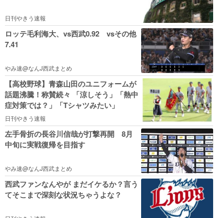
日刊やきう速報
ロッテ毛利海大、vs西武0.92 vsその他
7.41
やみ速@なんJ西武まとめ
【高校野球】青森山田のユニフォームが
話題沸騰！称賛続々 「涼しそう」「熱中
症対策では？」「Tシャツみたい」
日刊やきう速報
左手骨折の長谷川信哉が打撃再開 8月
中旬に実戦復帰を目指す
やみ速@なんJ西武まとめ
西武ファンなんやが まだイケるか？言う
てそこまで深刻な状況ちゃうよな？