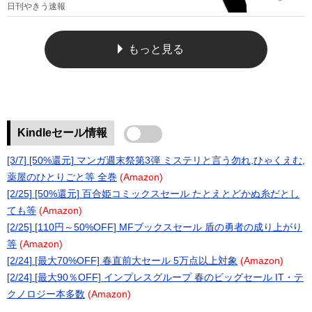
日刊やきう速報
もっと見る
Kindleセール情報
[3/7] [50%還元] マンガ週末祭第3弾 ミステリと言う勿れ,ひゃくえむ,
薬屋のひとりごと等 全巻
(Amazon)
[2/25] [50%還元] 百合姫コミックスセール たとえとどかぬ糸だとし
ても等
(Amazon)
[2/25] [110円～50%OFF] MFブックスセール 盾の勇者の成り上がり
等
(Amazon)
[2/24] [最大70%OFF] 春直前大セール 5万点以上対象
(Amazon)
[2/24] [最大90％OFF] インプレスグループ 春のビッグセール IT・テ
クノロジー本多数
(Amazon)