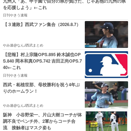
九州人「あ、甲子園で自分の県が負けた、じゃあ他の九州の県
を応援しよう」←これ
日刊やきう速報
【３連敗】西武ファン集合（2026.8.7）
やみ速@なんJ西武まとめ
【悲報】村上宗隆OPS.895 鈴木誠也OP
S.840 岡本和真OPS.742 吉田正尚OPS.7
40←これ
日刊やきう速報
西武・柘植世那、母校勝利を祝う4年ぶ
りのホームラン！
やみ速@なんJ西武まとめ
阪神 小谷野栄一、片山大樹コーチが体
調不良でベンチ外、2軍からコーチ合
流 接触者はマスク姿も