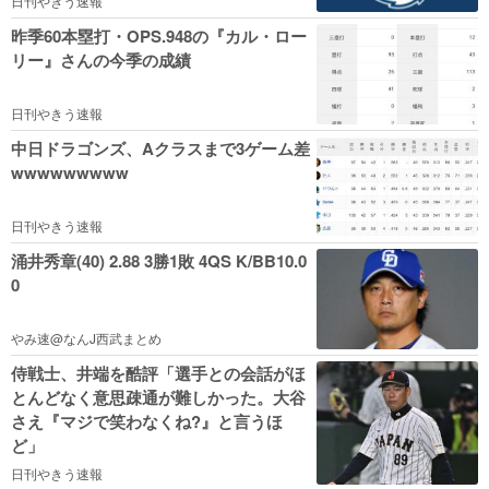
日刊やきう速報
昨季60本塁打・OPS.948の『カル・ロー
リー』さんの今季の成績
日刊やきう速報
中日ドラゴンズ、Aクラスまで3ゲーム差
wwwwwwwww
日刊やきう速報
涌井秀章(40) 2.88 3勝1敗 4QS K/BB10.0
0
やみ速@なんJ西武まとめ
侍戦士、井端を酷評「選手との会話がほ
とんどなく意思疎通が難しかった。大谷
さえ『マジで笑わなくね?』と言うほ
ど」
日刊やきう速報