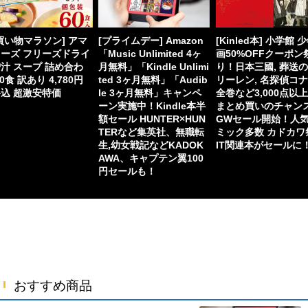
買い物マラソン] アマ
[プライムデー] Amazon
[Kinled本] 小学館 
ーズ フリーズドライ
「Music Unlimited 4ヶ
画50%OFFクーポン
汁 スープ 詰め合わ
月無料」「Kindle Unlimi
り！日本三國, 葬送
60食 訳あり 4,780円
ted 3ヶ月無料」「Audib
リーレン, 名探偵コ
込 超激安特価
le 3ヶ月無料」キャンペ
全巻など3,000点以
ーン実施中！Kindle本半
まとめ買いのチャン
額セール HUNTER×HUN
GWセール開始！人
TERなど集英社、無職転
ミック多数 カドカワ
生,幼女戦記などKADOK
IT関連本がセールに
AWA、キャプテン翼100
円セールも！
おすすめ商品