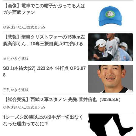
【画像】電車でこの帽子かぶってる人は
ガチ西武ファン
やみ速@なんJ西武まとめ
【悲報】聖隷クリストファーの150km左
腕高部くん、10奪三振自責点0で負ける
日刊やきう速報
SB山本祐大(27) .323 2本 14打点 OPS.87
8
日刊やきう速報
【試合実況】西武２軍スタメン 先発:菅井信也（2026.8.6）
やみ速@なんJ西武まとめ
1シーズン20勝以上の投手が一切出なく
なった理由ってなに？