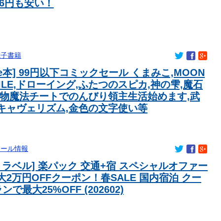
296円も安い！
tuberに決定ｗｗｗｗｗ
人、若い頃がこれかよ」
「たーまやー！」と叫んでる北欧系っぽい10名程の集団
たUSスチール驚異の大復活に米国人が大喜び
電子書籍
信者』『れいわ知能』は差別的。放送禁止用語にすべき。オール
dle本] 99円以下コミックセール くまみこ,MOON
ッタリの名称が爆誕してしまうw
。人と話したくないので家に引きこもってPCでアニメを観ていた
 MILE,ドローイング,ふたつのスピカ,神の雫,魔石
ク部品強度がこちらｗｗｗｗｗｗｗｗｗ
植物魔法チートでのんびり領主生活始めます,武
キャヴェリズム,金色の文字使い等
寝たほうがいいのでは？」にブチギレ
セール情報
トラベル] 楽パック 交通+宿 スペシャルオファー
2万円OFFクーポン！春SALE 国内宿泊 クー
で最大25%OFF (202602)