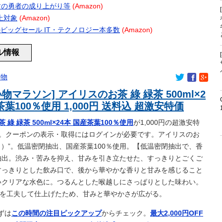
高の屈辱を与えたったｗｗｗｗｗｗｗｗｗｗ
ール 盾の勇者の成り上がり等
(Amazon)
身麻痺へ…「死んだほうが良かった」
以上対象
(Amazon)
ケンカになってるんだけどｗｗｗｗｗｗ
プ 春のビッグセール IT・テクノロジー本多数
(Amazon)
めに日米の通貨当局が実施した為替介入は一時しのぎに過ぎな
ール情報
→ 今トンデモナイことになってる・・・
に加入が決定「全力で頑張ります」（関連まとめ）
み物
で涙！中国人「尊敬に値する」「中国に彼のような使命感を持つ
物マラソン] アイリスのお茶 綠 緑茶 500ml×2
ー！！全部買っとけwwww
茶葉100％使用 1,000円 送料込 超激安特価
ミティア完売おめでとう！
ホークスの監督ｗｗｗ
綠 緑茶 500ml×24本 国産茶葉100％使用
が1,000円の超激安特
。クーポンの表示・取得にはログインが必要です。アイリスのお
ますか？
く）”。低温密閉抽出、国産茶葉100％使用。【低温密閉抽出で、香
さん、リスナーから「寝たほうがいい！」と言われてガチギレし
抽出。渋み・苦みを抑え、甘みを引き立たせた、すっきりとごくご
バイスに激昂 ｗｗｗｗｗｗｗｗｗ
すすめのおつまに
すっきりとした飲み口で、後から華やかな香りと甘みを感じること
てるが妥協だとしてもAAxはやめたほうがいいな…
いクリアな水色に。つるんとした喉越しにさっぱりとした味わい。
ット」一覧ｗｗｗｗｗｗｗｗｗ
)を工夫して仕上げたため、甘みと華やかさが広がる。
から訴状が届いた私 → 夫と私、さらにいずれも同じ学校の生徒
で、クラス委員を務めた人たちが訴えられた → その理由が・・・
ずは
この時間の注目ピックアップ
からチェック。
最大2,000円OFF
ｗｗｗｗｗ