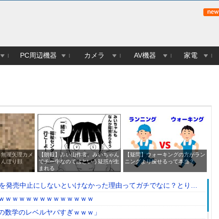
PC周辺機器
カメラ
AV機器
家電
、無理矢理カメ
【朗報】みい山作者、みいちゃん
【疑問】ウォーキングの方がラン
爆
ょんぼり顔
でチー牛なのではという疑惑が生
ニングより痩せるって本当？
る
まれる
』を発売中止にしないといけなかった理由ってガチでなに？とりあ
ｗｗｗｗｗｗｗｗｗｗｗｗｗｗ
の数学のレベルヤバすぎｗｗｗ」