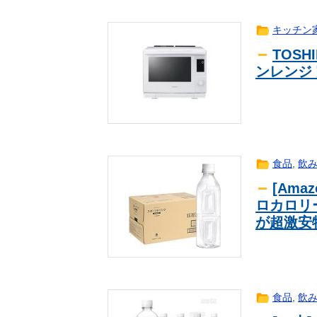
キッチン
TOSH
ンレンジ 
食品
,
飲
[Ama
ロカロリー
が超激安
食品
,
飲