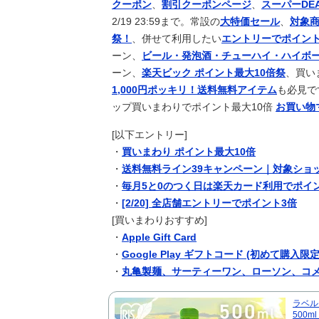
クーポン
、
割引クーポンページ
、
スーパーDE
再公開済み記事リスト（7月2日更新
ｱﾆﾒ
2/19 23:59まで。常設の
大特価セール
、
対象商
「ポケパーク カントー」初公開！6
ｹﾞｰﾑ
祭！
、併せて利用したい
エントリーでポイント
東大調査「外国人受け入れ反対」大幅
news
ーン、
ビール・発泡酒・チューハイ・ハイボ
【評価】フーパ自体のカードパワー
ｹﾞｰﾑ
ーン、
楽天ビック ポイント最大10倍祭
、買い
【朗報】プレミアリーグに最多9人
ｽﾎﾟｰﾂ
1,000円ポッキリ！送料無料アイテム
も必見で
ップ買いまわりでポイント最大10倍
お買い物
【画像】ワイ週７ピザデブ、断ピザ4
2ch
日本代表DF冨安健洋の英プレミア
ｽﾎﾟｰﾂ
[以下エントリー]
【日向坂46】坂井新奈、単独で外番組初出
芸能
・
買いまわり ポイント最大10倍
外国人「日本の未来は安泰だ」16歳
ｽﾎﾟｰﾂ
・
送料無料ライン39キャンペーン｜対象ショ
絡む活躍で海外絶賛！【海外の反応
・
毎月5と0のつく日は楽天カード利用でポイ
【ウマ娘】マックちゃんたまに育成
ｹﾞｰﾑ
・
[2/20] 全店舗エントリーでポイント3倍
『ゼノブレイド ディフィニティブエディション N
ｹﾞｰﾑ
[買いまわりおすすめ]
【ポケスリ】コーンカイリューて微妙
ｹﾞｰﾑ
・
Apple Gift Card
海外「新キャラもヤバいｗ」ヤニね
海外翻訳
・
Google Play ギフトコード (初めて購入限定
【ウマ娘】南武線通勤してる一流ト
ｹﾞｰﾑ
・
丸亀製麺、サーティーワン、ローソン、コ
日本人「敷地内に勝手に停めた車が
海外翻訳
ｗｗｗ【タイ人の反応】
韓国サッカー前監督を任意聴取…業
ｽﾎﾟｰﾂ
ラベル
500m