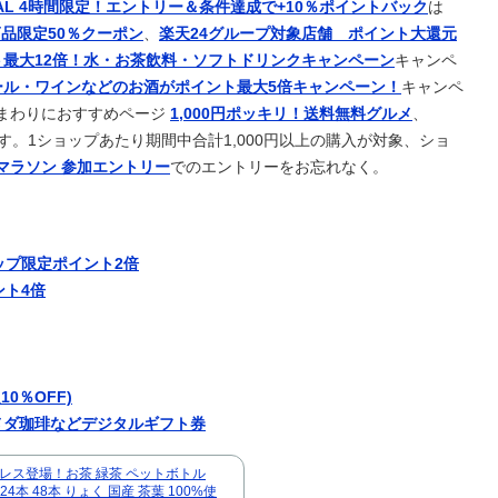
AL 4時間限定！エントリー＆条件達成で+10％ポイントバック
は
）
品限定50％クーポン
、
楽天24グループ対象店舗 ポイント大還元
00匹を超えるポケモンたちが暮らす世界が凄かった
最大12倍！水・お茶飲料・ソフトドリンクキャンペーン
キャンペ
増（20.7pt増）、若い世代で増加幅大
ール・ワインなどのお酒がポイント最大5倍キャンペーン！
キャンペ
は高いと思うが・・・。
まわりにおすすめページ
1,000円ポッキリ！送料無料グルメ
、
の日本人が集結！スタメン出場の選手は意外と少なそう？
す。1ショップあたり期間中合計1,000円以上の購入が対象、ショ
マラソン 参加エントリー
でのエントリーをお忘れなく。
日目だけど禁断症状出てヤバイ....
・クリスタルパレス加入が正式決定 鎌田大地とチームメイトに
演ｷﾀ━(ﾟ∀ﾟ)━!!!!
MF三井寺眞、衝撃ゴール！久保建英超え歴代2位の記録！3得点に
ップ限定ポイント2倍
】
ント4倍
すると可愛さにビビるんだよね
intendo Switch 2 Edition』3,713 本
かね AAAのクマ全く来なくて流石に心折れた
こ第6話の海外反応
10％OFF)
レーナーをキングと一緒に見ていく
メダ珈琲などデジタルギフト券
バチバチにブロックされててウケた」→結末がめっちゃおもろい
務上背任などの容疑
レス登場！お茶 緑茶 ペットボトル
l 24本 48本 りょく 国産 茶葉 100%使