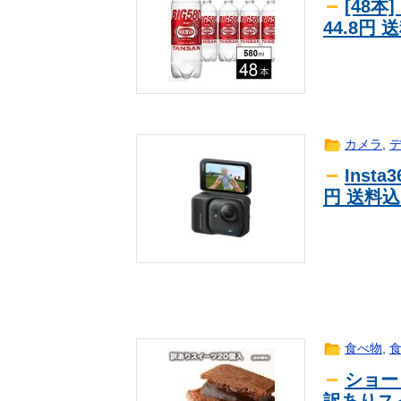
[48本
44.8円
カメラ
,
Inst
円 送料
食べ物
,
ショー