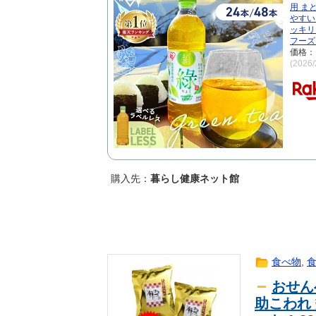
アメリカ「お前らの国でしか愛され
海外翻訳
用 ま
やすい
【悲報】埼玉県、何も観光地がない
趣味
ッキリ
フーズ
【３連敗】西武ファン集合（2026.8
ｽﾎﾟｰﾂ
価格：
韓国代表DFイ・ハンボムがベルギ
ｽﾎﾟｰﾂ
(2026
【注意喚起】電源タップの寿命の目
趣味
【ワンピース】で死んだキャラで打
ｱﾆﾒ
【動画】日本を応援するチアガール
ｽﾎﾟｰﾂ
韓国人「韓国代表がロンドン五輪銅
海外翻訳
対象になり得る』と報道！」
韓国人「海外で韓国サッカーの200
海外翻訳
（ﾌﾞﾙﾌﾞﾙ」＝韓国の反応
【朗報】永瀬アンナさん、公式に次
ｱﾆﾒ
購入先：
暮らし健康ネット館
【画像】井上はるさん、私服で腹出しwww
芸能
共産主義、社会主義「必ず失敗しま
news
【ウマ娘】このキャラが声優（まり
ｹﾞｰﾑ
だと聞いて驚いたよ」
スーパーの裏でヤニ吸うふたりとか
ｱﾆﾒ
食べ物
,
【鹿児島】突然右折し路面電車と衝
news
おせん
【画像】思わず保存したくなる「笑
2ch
助こわれ
【ニュース】日本共産党の街宣車、
news