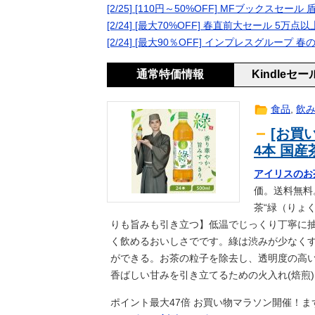
汚嫁が不倫してたから合法的かつ最
[2/25] [110円～50%OFF] MFブックスセ
【九州名物】鶏刺し食べた医師、全
news
[2/24] [最大70%OFF] 春直前大セール 5万点
彼氏が『この車』買おうとして私と
2ch
[2/24] [最大90％OFF] インプレスグルー
岸田文雄元首相「円安を阻止するた
news
い」
通常特価情報
Kindleセ
【訃報】名探偵コナン声優が死去 
生活
浦和退団のMF安部裕葵、J2今治
ｽﾎﾟｰﾂ
食品
,
飲
森保監督、パラグアイ戦の国歌斉唱
ｽﾎﾟｰﾂ
人はいない」【海外の反応】
[お買い
【１０円セール】夏の同人祭りきた
2ch
4本 国産
『これ描いて死ね』6話感想 初コ
ｱﾆﾒ
小久保裕紀の次の福岡ソフトバンク
ｽﾎﾟｰﾂ
アイリスのお茶 
価。送料無料
アイドルに歌の上手い下手関係あり
2ch
茶“緑（りょ
【悲報】ショートスリーパー堀大輔
news
りも旨みも引き立つ】低温でじっくり丁寧に
炎上 → 高須幹也医師の医学的アド
【急募】ビールとレモンサワーにお
ｱﾆﾒ
く飲めるおいしさでです。綠は渋みが少なく
【ポケスリ】食材とくいは59でとめ
ｹﾞｰﾑ
ができる。お茶の粒子を除去し、透明度の高
【悲報】生活保護のヤバい「デメリ
2ch
香ばしい甘みを引き立てるための火入れ(焙煎
【修羅場】突然、中高の友人「H」
生活
ポイント最大47倍 お買い物マラソン開催！ま
センスが神なパロディHビデオｗｗ
news