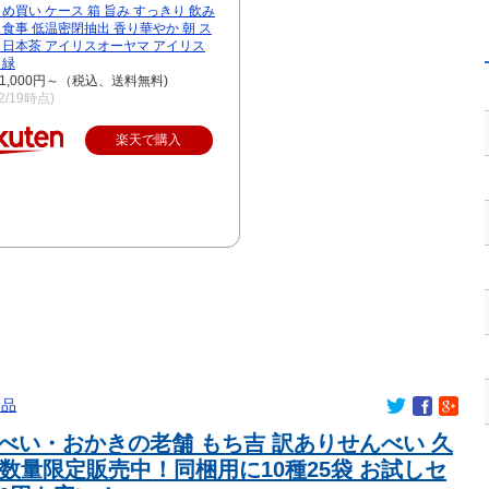
てないものってある？」日本「納豆」
とめ買い ケース 箱 旨み すっきり 飲み
 食事 低温密閉抽出 香り華やか 朝 ス
・・・
 日本茶 アイリスオーヤマ アイリス
 緑
.7）
1,000円～（税込、送料無料)
ー王者加入！…北中米W杯で全3試合に出場
/2/19時点)
安は3〜5年です
楽天で購入
順組んだったｗｗｗｗ
の健康的下半身ｗｗｗｗｗ
メダル剥奪の危機！海外メディアが『時効の壁を越えてIOCの調査
2年ベスト4の実力は、実際にはどれくらい認められてるんだ…？
世代のエースとして認められる
wwwwwwwwwwwwwwwwwwwwwwwwwwwwwwwwwwww
す」資本主義「必ず少子化します」
んか）同じってマジ！？←「スズカさんみたいな演技の方がレア
いうアニメ、面白い
食品
突 乗っていた男女3人は車を放置しダッシュで逃走中
べい・おかきの老舗 もち吉 訳ありせんべい 久
える画像・最高な画像」貼っていけｗｗｗｗｗ
 数量限定販売中！同梱用に10種25袋 お試しセ
ほんと碌でもないな