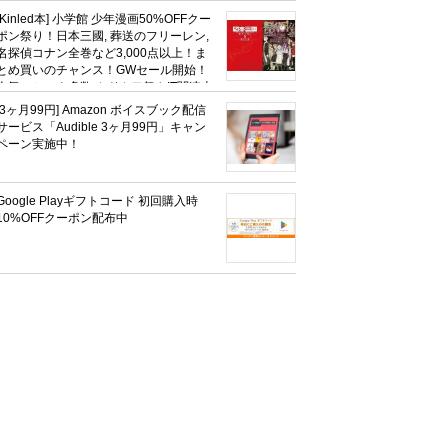
社、無職転生,幼女戦記など
[Kinled本] 小学館 少年漫画50%OFFクー
KADOKAWA、キャプテン翼100円セー
ポン祭り！日本三國, 葬送のフリーレン,
ルも！
名探偵コナン全巻など3,000点以上！ま
とめ買いのチャンス！GWセール開始！
人気コミック多数 カドカワ祭やIT関連本
がセールに！
[3ヶ月99円] Amazon ボイスブック配信
サービス「Audible 3ヶ月99円」キャン
ペーン実施中！
Google Playギフトコード 初回購入時
10%OFFクーポン配布中