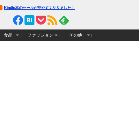
Kindle本のセールが見やすくなりました！
食品
ファッション
その他
胸グラビアアイドル、大人にな
カズレーザー、車の任意保険を巡
遅番の同僚の仕事が適
り持論「強制しろよ！」「保険に
の私にシワ寄せがきて
も入れないヤツは運転すんなよ」
う対応すべきでしょう