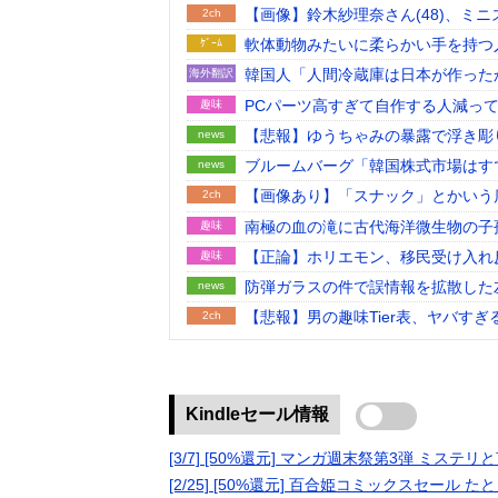
【画像】鈴木紗理奈さん(48)、ミニスカワ
2ch
軟体動物みたいに柔らかい手を持つ
ｹﾞｰﾑ
韓国人「人間冷蔵庫は日本が作った
海外翻訳
す…」
PCパーツ高すぎて自作する人減っ
趣味
【悲報】ゆうちゃみの暴露で浮き彫
news
ブルームバーグ「韓国株式市場はす
news
国市場は安泰!!」……まあ、うん
【画像あり】「スナック」とかいう
2ch
南極の血の滝に古代海洋微生物の子
趣味
【正論】ホリエモン、移民受け入れ
趣味
防弾ガラスの件で誤情報を拡散した
news
【悲報】男の趣味Tier表、ヤバすぎ
2ch
【熊本地震】発生後に居酒屋店内か
news
【悲報】ロシア、じわじわと逝き始
2ch
韓国人「熊本地震で見る日本の土木
海外翻訳
Kindleセール情報
うのを見ると日本人は何か適当に作
海外「日本で初めて梅干しなるもの
海外翻訳
[3/7] [50%還元] マンガ週末祭第3弾 ミス
過給なしで420ps。しかもL型エン
趣味
[2/25] [50%還元] 百合姫コミックスセール
2ch