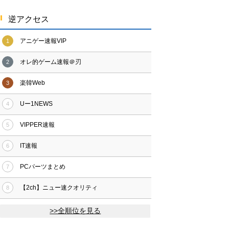
逆アクセス
アニゲー速報VIP
1
オレ的ゲーム速報＠刃
2
楽韓Web
3
Uー1NEWS
4
VIPPER速報
5
IT速報
6
PCパーツまとめ
7
【2ch】ニュー速クオリティ
8
>>全順位を見る