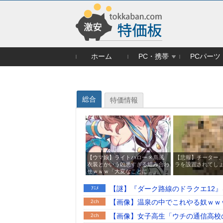
ホーム
PC・携帯
PCパーツ
総合
特価情報
【ウマ娘】ライトハロー × 島風
【悲報】チーター
衣装とかいう凶悪すぎる組み合わ
ラを設置されてし
せｗｗｗ「大変なことに…」
【謎】『ダーク路線のドラクエ12
ｱﾆﾒ
えすだせばいいやん
【画像】温泉の中でこれやる奴ｗｗ
2ch
【画像】女子高生「ウチの通信高校
2ch