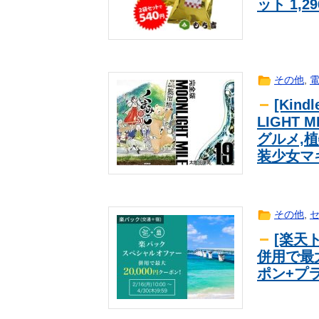
ット 1,
【悲報】メイドインアビスの主題歌 v
ｱﾆﾒ
【衝撃】韓国人「エボシ御前の声の
海外翻訳
ビール飲みながら焼きそば食べて 
生活
海外「素晴らしい！」日本が買収し
海外翻訳
その他
,
【いのち】れいわ支持者「『れいわ
news
[Kin
ドメディアは配慮を」→かわりにピ
女優・南沙良（２４）「私は陰キャ
芸能
LIGHT
い」
【動画】中国製自動車のプラスチッ
趣味
グルメ,
福岡、副首都指定へ
news
装少女マ
【悲報】ショートスリーパーさん「
2ch
その他
,
[楽天
併用で最大
ポン+プラン