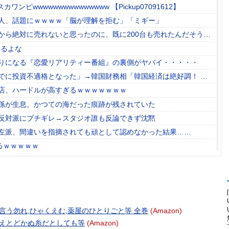
ンピwwwwwwwwwwwwwww 【Pickup07091612】
人、話題にｗｗｗｗ「脳が理解を拒む」「ミギー」
から絶対に売れないと思ったのに、既に200台も売れたんだそうで
てるよな
りになる『恋愛リアリティー番組』の裏側がヤバイ・・・・・
でに投資不適格となった」→韓国財務相「韓国経済は絶好調！ 韓
。国外からどう認識されているのかって問題だから……さ
店、ハードルが高すぎるｗｗｗｗｗｗｗ
孫が生息。かつての海だった痕跡が残されていた
反対派にブチギレ→スタジオ誰も反論できず沈黙
左派、間違いを指摘されても頑として認めなかった結果……
るｗｗｗｗｗ
ら温泉が吹き出す ← これ前触れじゃね？
める
技術の完全勝利をご覧ください」→「これはすごいわ」「こうい
る感じがしない・・・」「あれがまさに経験値である」
を食べた」日本旅行で食べた変わった食べ物に対する海外の反応
テリと言う勿れ,ひゃくえむ,薬屋のひとりごと等 全巻
(Amazon)
ジン…このS31Zいくらかかってるんだ…
 たとえとどかぬ糸だとしても等
(Amazon)