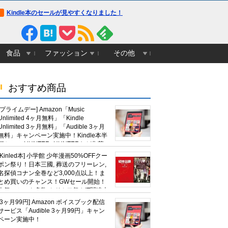
Kindle本のセールが見やすくなりました！
食品
ファッション
その他
おすすめ商品
[プライムデー] Amazon「Music
Unlimited 4ヶ月無料」「Kindle
Unlimited 3ヶ月無料」「Audible 3ヶ月
無料」キャンペーン実施中！Kindle本半
額セール HUNTER×HUNTERなど集英
社、無職転生,幼女戦記など
[Kinled本] 小学館 少年漫画50%OFFクー
KADOKAWA、キャプテン翼100円セー
ポン祭り！日本三國, 葬送のフリーレン,
ルも！
名探偵コナン全巻など3,000点以上！ま
とめ買いのチャンス！GWセール開始！
人気コミック多数 カドカワ祭やIT関連本
がセールに！
[3ヶ月99円] Amazon ボイスブック配信
サービス「Audible 3ヶ月99円」キャン
ペーン実施中！