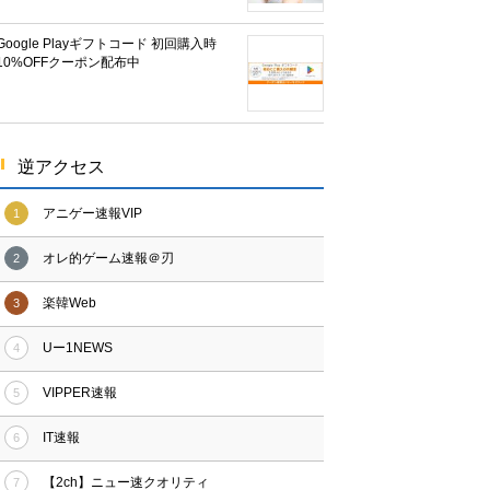
Google Playギフトコード 初回購入時
10%OFFクーポン配布中
逆アクセス
アニゲー速報VIP
1
オレ的ゲーム速報＠刃
2
楽韓Web
3
Uー1NEWS
4
VIPPER速報
5
IT速報
6
【2ch】ニュー速クオリティ
7