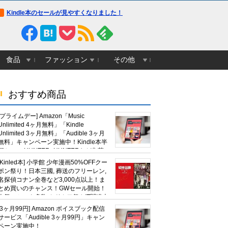
Kindle本のセールが見やすくなりました！
食品
ファッション
その他
おすすめ商品
[プライムデー] Amazon「Music
Unlimited 4ヶ月無料」「Kindle
Unlimited 3ヶ月無料」「Audible 3ヶ月
無料」キャンペーン実施中！Kindle本半
額セール HUNTER×HUNTERなど集英
社、無職転生,幼女戦記など
[Kinled本] 小学館 少年漫画50%OFFクー
KADOKAWA、キャプテン翼100円セー
ポン祭り！日本三國, 葬送のフリーレン,
ルも！
名探偵コナン全巻など3,000点以上！ま
とめ買いのチャンス！GWセール開始！
人気コミック多数 カドカワ祭やIT関連本
がセールに！
[3ヶ月99円] Amazon ボイスブック配信
サービス「Audible 3ヶ月99円」キャン
ペーン実施中！