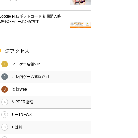
Google Playギフトコード 初回購入時
10%OFFクーポン配布中
逆アクセス
アニゲー速報VIP
1
オレ的ゲーム速報＠刃
2
楽韓Web
3
VIPPER速報
4
Uー1NEWS
5
IT速報
6