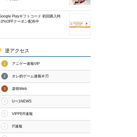
Google Playギフトコード 初回購入時
10%OFFクーポン配布中
逆アクセス
アニゲー速報VIP
1
オレ的ゲーム速報＠刃
2
楽韓Web
3
Uー1NEWS
4
VIPPER速報
5
IT速報
6