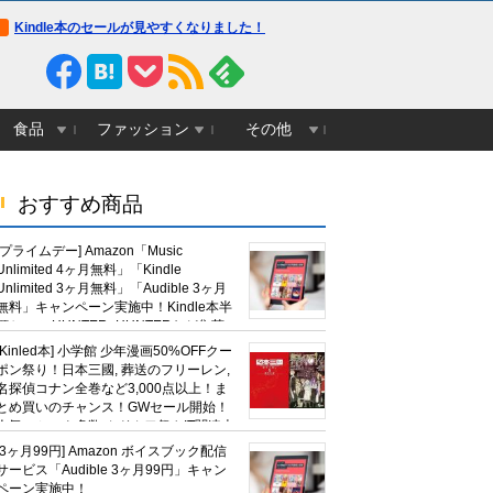
Kindle本のセールが見やすくなりました！
食品
ファッション
その他
おすすめ商品
[プライムデー] Amazon「Music
Unlimited 4ヶ月無料」「Kindle
Unlimited 3ヶ月無料」「Audible 3ヶ月
無料」キャンペーン実施中！Kindle本半
額セール HUNTER×HUNTERなど集英
社、無職転生,幼女戦記など
[Kinled本] 小学館 少年漫画50%OFFクー
KADOKAWA、キャプテン翼100円セー
ポン祭り！日本三國, 葬送のフリーレン,
ルも！
名探偵コナン全巻など3,000点以上！ま
とめ買いのチャンス！GWセール開始！
人気コミック多数 カドカワ祭やIT関連本
がセールに！
[3ヶ月99円] Amazon ボイスブック配信
サービス「Audible 3ヶ月99円」キャン
ペーン実施中！