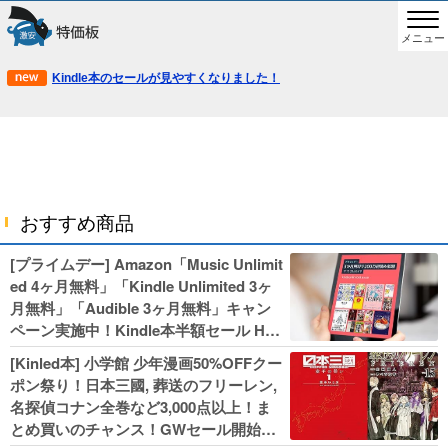
メニュー
Kindle本のセールが見やすくなりました！
おすすめ商品
[プライムデー] Amazon「Music Unlimit
ed 4ヶ月無料」「Kindle Unlimited 3ヶ
月無料」「Audible 3ヶ月無料」キャン
ペーン実施中！Kindle本半額セール HU
NTER×HUNTERなど集英社、無職転生,
[Kinled本] 小学館 少年漫画50%OFFクー
幼女戦記などKADOKAWA、キャプテン
ポン祭り！日本三國, 葬送のフリーレン,
翼100円セールも！
名探偵コナン全巻など3,000点以上！ま
とめ買いのチャンス！GWセール開始！