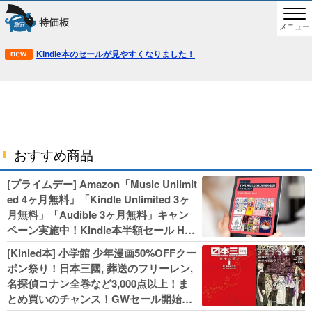
メニュー
Kindle本のセールが見やすくなりました！
おすすめ商品
[プライムデー] Amazon「Music Unlimit
ed 4ヶ月無料」「Kindle Unlimited 3ヶ
月無料」「Audible 3ヶ月無料」キャン
ペーン実施中！Kindle本半額セール HU
NTER×HUNTERなど集英社、無職転生,
[Kinled本] 小学館 少年漫画50%OFFクー
幼女戦記などKADOKAWA、キャプテン
ポン祭り！日本三國, 葬送のフリーレン,
翼100円セールも！
名探偵コナン全巻など3,000点以上！ま
とめ買いのチャンス！GWセール開始！