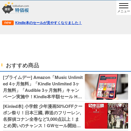
メニュー
Kindle本のセールが見やすくなりました！
おすすめ商品
[プライムデー] Amazon「Music Unlimit
ed 4ヶ月無料」「Kindle Unlimited 3ヶ
月無料」「Audible 3ヶ月無料」キャン
ペーン実施中！Kindle本半額セール HU
NTER×HUNTERなど集英社、無職転生,
[Kinled本] 小学館 少年漫画50%OFFクー
幼女戦記などKADOKAWA、キャプテン
ポン祭り！日本三國, 葬送のフリーレン,
翼100円セールも！
名探偵コナン全巻など3,000点以上！ま
とめ買いのチャンス！GWセール開始！