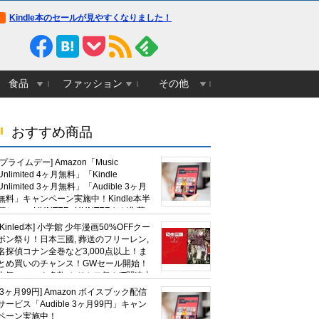
Kindle本のセールが見やすくなりました！
食品
ファッション
その他
おすすめ商品
[プライムデー] Amazon「Music
Unlimited 4ヶ月無料」「Kindle
Unlimited 3ヶ月無料」「Audible 3ヶ月
無料」キャンペーン実施中！Kindle本半
額セール HUNTER×HUNTERなど集英
社、無職転生,幼女戦記など
[Kinled本] 小学館 少年漫画50%OFFクー
KADOKAWA、キャプテン翼100円セー
ポン祭り！日本三國, 葬送のフリーレン,
ルも！
名探偵コナン全巻など3,000点以上！ま
とめ買いのチャンス！GWセール開始！
人気コミック多数 カドカワ祭やIT関連本
がセールに！
[3ヶ月99円] Amazon ボイスブック配信
サービス「Audible 3ヶ月99円」キャン
ペーン実施中！