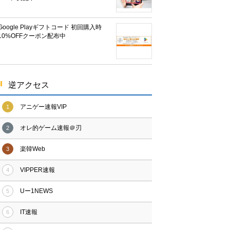
Google Playギフトコード 初回購入時
10%OFFクーポン配布中
逆アクセス
アニゲー速報VIP
1
オレ的ゲーム速報＠刃
2
楽韓Web
3
VIPPER速報
4
Uー1NEWS
5
IT速報
6