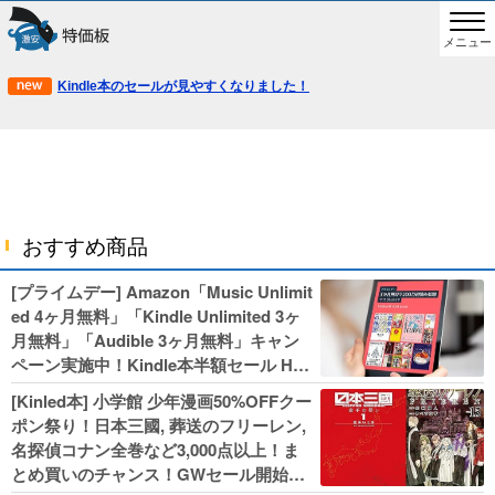
メニュー
Kindle本のセールが見やすくなりました！
おすすめ商品
[プライムデー] Amazon「Music Unlimit
ed 4ヶ月無料」「Kindle Unlimited 3ヶ
月無料」「Audible 3ヶ月無料」キャン
ペーン実施中！Kindle本半額セール HU
NTER×HUNTERなど集英社、無職転生,
[Kinled本] 小学館 少年漫画50%OFFクー
幼女戦記などKADOKAWA、キャプテン
ポン祭り！日本三國, 葬送のフリーレン,
翼100円セールも！
名探偵コナン全巻など3,000点以上！ま
とめ買いのチャンス！GWセール開始！