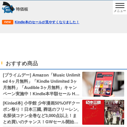
メニュー
Kindle本のセールが見やすくなりました！
おすすめ商品
[プライムデー] Amazon「Music Unlimit
ed 4ヶ月無料」「Kindle Unlimited 3ヶ
月無料」「Audible 3ヶ月無料」キャン
ペーン実施中！Kindle本半額セール HU
NTER×HUNTERなど集英社、無職転生,
[Kinled本] 小学館 少年漫画50%OFFクー
幼女戦記などKADOKAWA、キャプテン
ポン祭り！日本三國, 葬送のフリーレン,
翼100円セールも！
名探偵コナン全巻など3,000点以上！ま
とめ買いのチャンス！GWセール開始！