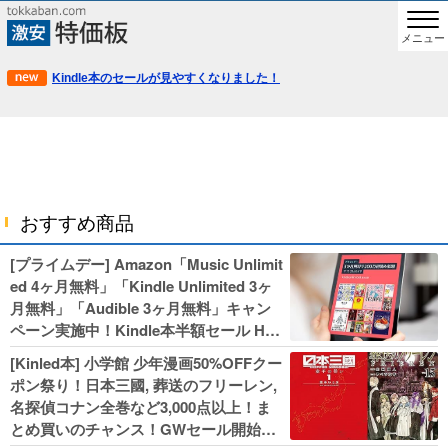
メニュー
Kindle本のセールが見やすくなりました！
おすすめ商品
[プライムデー] Amazon「Music Unlimit
ed 4ヶ月無料」「Kindle Unlimited 3ヶ
月無料」「Audible 3ヶ月無料」キャン
ペーン実施中！Kindle本半額セール HU
NTER×HUNTERなど集英社、無職転生,
[Kinled本] 小学館 少年漫画50%OFFクー
幼女戦記などKADOKAWA、キャプテン
ポン祭り！日本三國, 葬送のフリーレン,
翼100円セールも！
名探偵コナン全巻など3,000点以上！ま
とめ買いのチャンス！GWセール開始！