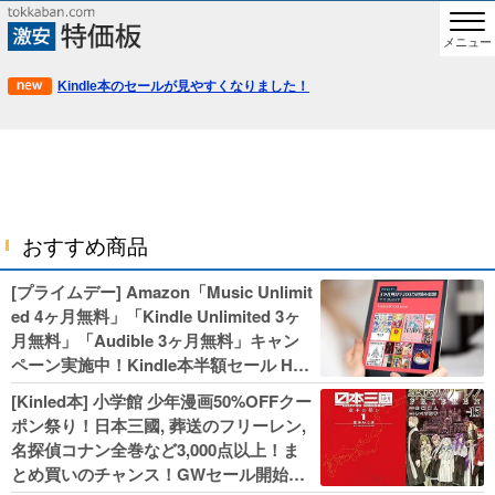
メニュー
Kindle本のセールが見やすくなりました！
おすすめ商品
[プライムデー] Amazon「Music Unlimit
ed 4ヶ月無料」「Kindle Unlimited 3ヶ
月無料」「Audible 3ヶ月無料」キャン
ペーン実施中！Kindle本半額セール HU
NTER×HUNTERなど集英社、無職転生,
[Kinled本] 小学館 少年漫画50%OFFクー
幼女戦記などKADOKAWA、キャプテン
ポン祭り！日本三國, 葬送のフリーレン,
翼100円セールも！
名探偵コナン全巻など3,000点以上！ま
とめ買いのチャンス！GWセール開始！