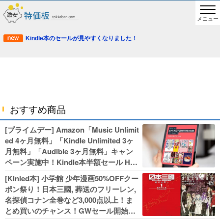
メニュー
Kindle本のセールが見やすくなりました！
おすすめ商品
[プライムデー] Amazon「Music Unlimit
ed 4ヶ月無料」「Kindle Unlimited 3ヶ
月無料」「Audible 3ヶ月無料」キャン
ペーン実施中！Kindle本半額セール HU
NTER×HUNTERなど集英社、無職転生,
[Kinled本] 小学館 少年漫画50%OFFクー
幼女戦記などKADOKAWA、キャプテン
ポン祭り！日本三國, 葬送のフリーレン,
翼100円セールも！
名探偵コナン全巻など3,000点以上！ま
とめ買いのチャンス！GWセール開始！