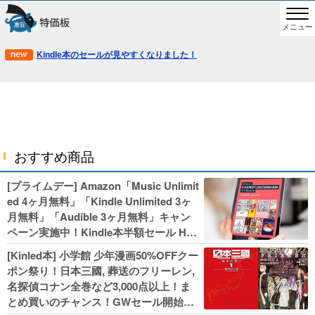
メニュー
Kindle本のセールが見やすくなりました！
おすすめ商品
[プライムデー] Amazon「Music Unlimit
ed 4ヶ月無料」「Kindle Unlimited 3ヶ
月無料」「Audible 3ヶ月無料」キャン
ペーン実施中！Kindle本半額セール HU
NTER×HUNTERなど集英社、無職転生,
[Kinled本] 小学館 少年漫画50%OFFクー
幼女戦記などKADOKAWA、キャプテン
ポン祭り！日本三國, 葬送のフリーレン,
翼100円セールも！
名探偵コナン全巻など3,000点以上！ま
とめ買いのチャンス！GWセール開始！