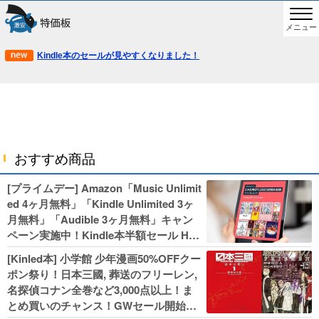
メニュー
Kindle本のセールが見やすくなりました！
おすすめ商品
[プライムデー] Amazon「Music Unlimit
ed 4ヶ月無料」「Kindle Unlimited 3ヶ
月無料」「Audible 3ヶ月無料」キャン
ペーン実施中！Kindle本半額セール HU
NTER×HUNTERなど集英社、無職転生,
[Kinled本] 小学館 少年漫画50%OFFクー
幼女戦記などKADOKAWA、キャプテン
ポン祭り！日本三國, 葬送のフリーレン,
翼100円セールも！
名探偵コナン全巻など3,000点以上！ま
とめ買いのチャンス！GWセール開始！