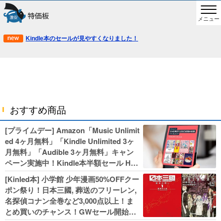
メニュー
Kindle本のセールが見やすくなりました！
おすすめ商品
[プライムデー] Amazon「Music Unlimit
ed 4ヶ月無料」「Kindle Unlimited 3ヶ
月無料」「Audible 3ヶ月無料」キャン
ペーン実施中！Kindle本半額セール HU
NTER×HUNTERなど集英社、無職転生,
[Kinled本] 小学館 少年漫画50%OFFクー
幼女戦記などKADOKAWA、キャプテン
ポン祭り！日本三國, 葬送のフリーレン,
翼100円セールも！
名探偵コナン全巻など3,000点以上！ま
とめ買いのチャンス！GWセール開始！