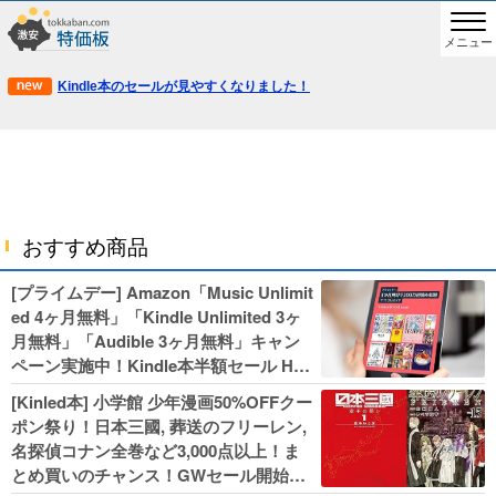
メニュー
Kindle本のセールが見やすくなりました！
おすすめ商品
[プライムデー] Amazon「Music Unlimit
ed 4ヶ月無料」「Kindle Unlimited 3ヶ
月無料」「Audible 3ヶ月無料」キャン
ペーン実施中！Kindle本半額セール HU
NTER×HUNTERなど集英社、無職転生,
[Kinled本] 小学館 少年漫画50%OFFクー
幼女戦記などKADOKAWA、キャプテン
ポン祭り！日本三國, 葬送のフリーレン,
翼100円セールも！
名探偵コナン全巻など3,000点以上！ま
とめ買いのチャンス！GWセール開始！