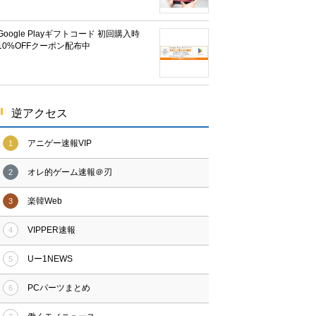
Google Playギフトコード 初回購入時
10%OFFクーポン配布中
逆アクセス
アニゲー速報VIP
1
オレ的ゲーム速報＠刃
2
楽韓Web
3
VIPPER速報
4
Uー1NEWS
5
PCパーツまとめ
6