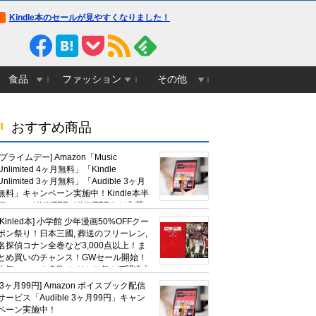
Kindle本のセールが見やすくなりました！
食品
ファッション
その他
おすすめ商品
[プライムデー] Amazon「Music
Unlimited 4ヶ月無料」「Kindle
Unlimited 3ヶ月無料」「Audible 3ヶ月
無料」キャンペーン実施中！Kindle本半
額セール HUNTER×HUNTERなど集英
社、無職転生,幼女戦記など
[Kinled本] 小学館 少年漫画50%OFFクー
KADOKAWA、キャプテン翼100円セー
ポン祭り！日本三國, 葬送のフリーレン,
ルも！
名探偵コナン全巻など3,000点以上！ま
とめ買いのチャンス！GWセール開始！
人気コミック多数 カドカワ祭やIT関連本
がセールに！
[3ヶ月99円] Amazon ボイスブック配信
サービス「Audible 3ヶ月99円」キャン
ペーン実施中！