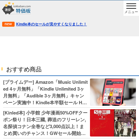
メニュー
Kindle本のセールが見やすくなりました！
おすすめ商品
[プライムデー] Amazon「Music Unlimit
ed 4ヶ月無料」「Kindle Unlimited 3ヶ
月無料」「Audible 3ヶ月無料」キャン
ペーン実施中！Kindle本半額セール HU
NTER×HUNTERなど集英社、無職転生,
[Kinled本] 小学館 少年漫画50%OFFクー
幼女戦記などKADOKAWA、キャプテン
ポン祭り！日本三國, 葬送のフリーレン,
翼100円セールも！
名探偵コナン全巻など3,000点以上！ま
とめ買いのチャンス！GWセール開始！