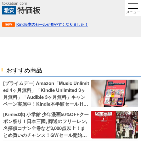
メニュー
Kindle本のセールが見やすくなりました！
おすすめ商品
[プライムデー] Amazon「Music Unlimit
ed 4ヶ月無料」「Kindle Unlimited 3ヶ
月無料」「Audible 3ヶ月無料」キャン
ペーン実施中！Kindle本半額セール HU
NTER×HUNTERなど集英社、無職転生,
[Kinled本] 小学館 少年漫画50%OFFクー
幼女戦記などKADOKAWA、キャプテン
ポン祭り！日本三國, 葬送のフリーレン,
翼100円セールも！
名探偵コナン全巻など3,000点以上！ま
とめ買いのチャンス！GWセール開始！