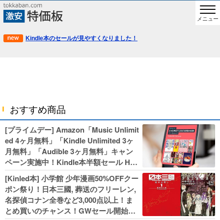
メニュー
Kindle本のセールが見やすくなりました！
おすすめ商品
[プライムデー] Amazon「Music Unlimit
ed 4ヶ月無料」「Kindle Unlimited 3ヶ
月無料」「Audible 3ヶ月無料」キャン
ペーン実施中！Kindle本半額セール HU
NTER×HUNTERなど集英社、無職転生,
[Kinled本] 小学館 少年漫画50%OFFクー
幼女戦記などKADOKAWA、キャプテン
ポン祭り！日本三國, 葬送のフリーレン,
翼100円セールも！
名探偵コナン全巻など3,000点以上！ま
とめ買いのチャンス！GWセール開始！