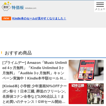
メニュー
Kindle本のセールが見やすくなりました！
おすすめ商品
[プライムデー] Amazon「Music Unlimit
ed 4ヶ月無料」「Kindle Unlimited 3ヶ
月無料」「Audible 3ヶ月無料」キャン
ペーン実施中！Kindle本半額セール HU
NTER×HUNTERなど集英社、無職転生,
[Kinled本] 小学館 少年漫画50%OFFクー
幼女戦記などKADOKAWA、キャプテン
ポン祭り！日本三國, 葬送のフリーレン,
翼100円セールも！
名探偵コナン全巻など3,000点以上！ま
とめ買いのチャンス！GWセール開始！