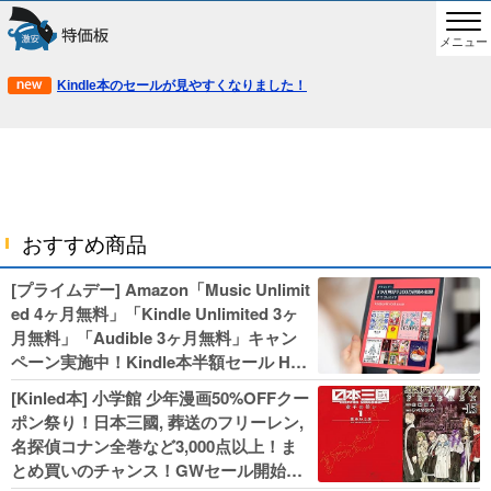
メニュー
Kindle本のセールが見やすくなりました！
おすすめ商品
[プライムデー] Amazon「Music Unlimit
ed 4ヶ月無料」「Kindle Unlimited 3ヶ
月無料」「Audible 3ヶ月無料」キャン
ペーン実施中！Kindle本半額セール HU
NTER×HUNTERなど集英社、無職転生,
[Kinled本] 小学館 少年漫画50%OFFクー
幼女戦記などKADOKAWA、キャプテン
ポン祭り！日本三國, 葬送のフリーレン,
翼100円セールも！
名探偵コナン全巻など3,000点以上！ま
とめ買いのチャンス！GWセール開始！