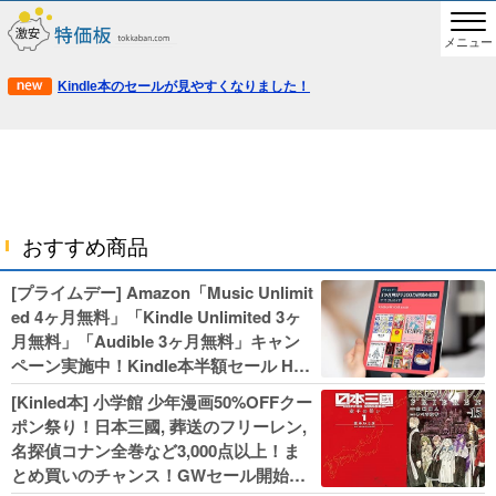
メニュー
Kindle本のセールが見やすくなりました！
おすすめ商品
[プライムデー] Amazon「Music Unlimit
ed 4ヶ月無料」「Kindle Unlimited 3ヶ
月無料」「Audible 3ヶ月無料」キャン
ペーン実施中！Kindle本半額セール HU
NTER×HUNTERなど集英社、無職転生,
[Kinled本] 小学館 少年漫画50%OFFクー
幼女戦記などKADOKAWA、キャプテン
ポン祭り！日本三國, 葬送のフリーレン,
翼100円セールも！
名探偵コナン全巻など3,000点以上！ま
とめ買いのチャンス！GWセール開始！