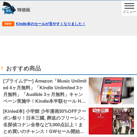
メニュー
Kindle本のセールが見やすくなりました！
おすすめ商品
[プライムデー] Amazon「Music Unlimit
ed 4ヶ月無料」「Kindle Unlimited 3ヶ
月無料」「Audible 3ヶ月無料」キャン
ペーン実施中！Kindle本半額セール HU
NTER×HUNTERなど集英社、無職転生,
[Kinled本] 小学館 少年漫画50%OFFクー
幼女戦記などKADOKAWA、キャプテン
ポン祭り！日本三國, 葬送のフリーレン,
翼100円セールも！
名探偵コナン全巻など3,000点以上！ま
とめ買いのチャンス！GWセール開始！